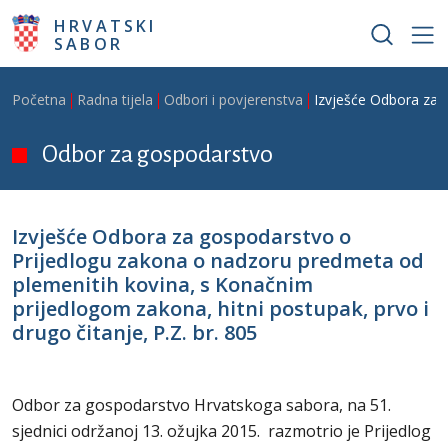
Skoči na glavni sadržaj
HRVATSKI
SABOR
Breadcrumb
Početna
Radna tijela
Odbori i povjerenstva
Izvješće Odbora za g
Odbor za gospodarstvo
Izvješće Odbora za gospodarstvo o
Prijedlogu zakona o nadzoru predmeta od
plemenitih kovina, s Konačnim
prijedlogom zakona, hitni postupak, prvo i
drugo čitanje, P.Z. br. 805
Odbor za gospodarstvo Hrvatskoga sabora, na 51.
sjednici održanoj 13. ožujka 2015. razmotrio je Prijedlog