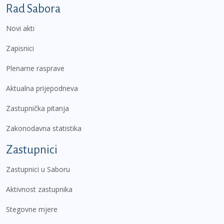
Podnožje prvi izbornik
Rad Sabora
Novi akti
Zapisnici
Plenarne rasprave
Aktualna prijepodneva
Zastupnička pitanja
Zakonodavna statistika
Zastupnici
Zastupnici u Saboru
Aktivnost zastupnika
Stegovne mjere