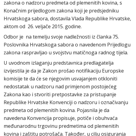
zakona o nadzoru predmeta od plemenitih kovina, s
Konačnim prijedlogom zakona koji je predsjedniku
Hrvatskoga sabora, dostavila Vlada Republike Hrvatske,
aktom od 26. veljače 2015. godine.
Odbor je na temelju svoje nadležnosti iz članka 75.
Poslovnika Hrvatskoga sabora o navedenom Prijedlogu
zakona raspravljao u svojstvu matičnoga radnog tijela.
U uvodnom izlaganju predstavnica predlagatelja
izvijestila je da je Zakon prošao notifikaciju Europske
komisije te da će se njegovim usvajanjem otkloniti
nedostatak u nadzoru nad primjenom postojećeg
Zakona kao i stvoriti pretpostavke za pristupanje
Republike Hrvatske Konvenciji o nadzoru i označivanju
predmeta od plemenitih kovina. Pojasnila je da
navedena Konvencija propisuje, potiče i obuhvaća
međunarodnu trgovinu predmetima od plemenitih
kovina i zaštitu potrošača. Također, u cilju osiguranja