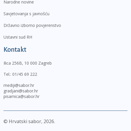
Narodne novine
Savjetovanja s javnošću
Državno izborno povjerenstvo
Ustavni sud RH
Kontakt
Ilica 256B, 10 000 Zagreb
Tel.:
01/45 69 222
mediji@sabor.hr
gradjani@sabor.hr
pisarnica@sabor.hr
© Hrvatski sabor,
2026