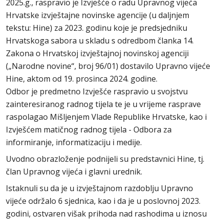
2025.g., raspravio je Izvješće o radu Upravnog vijeća
Hrvatske izvještajne novinske agencije (u daljnjem
tekstu: Hine) za 2023. godinu koje je predsjedniku
Hrvatskoga sabora u skladu s odredbom članka 14.
Zakona o Hrvatskoj izvještajnoj novinskoj agenciji
(„Narodne novine“, broj 96/01) dostavilo Upravno vijeće
Hine, aktom od 19. prosinca 2024. godine.
Odbor je predmetno Izvješće raspravio u svojstvu
zainteresiranog radnog tijela te je u vrijeme rasprave
raspolagao Mišljenjem Vlade Republike Hrvatske, kao i
Izvješćem matičnog radnog tijela - Odbora za
informiranje, informatizaciju i medije.
Uvodno obrazloženje podnijeli su predstavnici Hine, tj.
član Upravnog vijeća i glavni urednik.
Istaknuli su da je u izvještajnom razdoblju Upravno
vijeće održalo 6 sjednica, kao i da je u poslovnoj 2023.
godini, ostvaren višak prihoda nad rashodima u iznosu