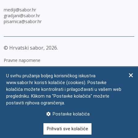
mediji@sabor.hr
gradjani@sabor.hr
pisarnica@sabor.hr
© Hrvatski sabor,
2026
Pravne napomene
Izjava o pristupačnosti
U svrhu pružanja boljeg korisničkog iskustva
Zaštita osobnih podataka
www.sabor.hr koristi kolačiće (cookies). Postavke
kolačića možete kontrolirati i prilagođavati u vašem web
Impressum
pregledniku. Klikom na "Postavke kolačića" možete
Česta pitanja
postaviti njihova ograničenja.
Kontakti
Postavke kolačića
Mapa weba
Prihvati sve kolačiće