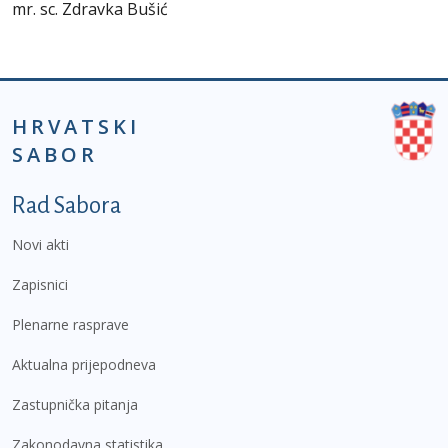
mr. sc. Zdravka Bušić
HRVATSKI
SABOR
Podnožje prvi izbornik
Rad Sabora
Novi akti
Zapisnici
Plenarne rasprave
Aktualna prijepodneva
Zastupnička pitanja
Zakonodavna statistika