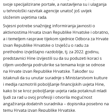
svoje specijalizirane portale, a nastavljena su i ulaganja
u tehnološki razvitak agencije unatoč još uvijek
složenim uvjetima rada.
Svjesni potrebe snažnijeg informiranja javnosti o
aktivnostima Hrvata izvan Republike Hrvatske i obratno,
a i temeljem rasprave tijekom sjednice Odbora za Hrvate
izvan Republike Hrvatske o Izvješću o radu za
prethodno izvještajno razdoblje, tj. za 2022. godinu,
predstavnici Hine izvijestili su da su poduzeti koraci s
ciljem uvođenja podrubrike sa temama koje se odnose
na Hrvate izvan Republike Hrvatske. Također su
istaknuli da su unutar suradnje s Ministarstvom kulture
i medija razmotrili poboljšanje financijskih uvjeta Hine,
kako bi se kroz poboljšanje uvjeta rada potaknuli mladi
ljudi za rad u ovoj profesiji i otvorila mogućnost
angažiranja dodatnih suradnika – dopisnika posebno na
temu Hrvata izvan Republike Hrvatske.