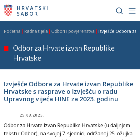
Skoči na glavni sadržaj
HRVATSKI
SABOR
Breadcrumb
Početna
Radna tijela
Odbori i povjerenstva
Izvješće Odbora za H
Odbor za Hrvate izvan Republike
Hrvatske
Izvješće Odbora za Hrvate izvan Republike
Hrvatske s rasprave o Izvješću o radu
Upravnog vijeća HINE za 2023. godinu
25.03.2025.
Odbor za Hrvate izvan Republike Hrvatske (u daljnjem
tekstu: Odbor), na svojoj 7. sjednici, održanoj 25. ožujka