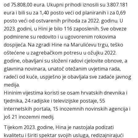
od 75.808,00 eura. Ukupni prihodi iznosili su 3.807.181
eura i bili su za 1,40 posto veći od planiranih i za 0,69
posto veći od ostvarenih prihoda za 2022. godinu. U
2023. godini, u Hini je bilo 116 zaposlenih. Sve obveze
podmirene su redovito i u ugovorenim rokovima
dospijeća. Na zgradi Hine na Marulićevu trgu, teško
oštećene u zagrebačkom potresu u ožujku 2022.
godine, obavljani su složeni radovi cjelovite obnove, a
glavnina novinara, unatoč otežanim uvjetima rada,
radeći od kuće, uspješno je obavljala sve zadaće javnog
medija.
Hininim vijestima koristi se osam hrvatskih dnevnika i
tjednika, 24 radijske i televizijske postaje, 55
internetskih portala, 15 inozemnih novinskih agencija i
još 21 inozemni medij.
Tijekom 2023. godine, Hina je nastojala podizati
kvalitetu i širiti spektar svojih usluga, redizajnirajući