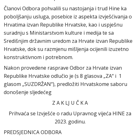
Članovi Odbora pohvalili su nastojanja i trud Hine ka
poboljšanju usluga, posebice iz aspekta izvješćivanja o
Hrvatima izvan Republike Hrvatske, kao i uspješnu
suradnju s Ministarstvom kulture i medija te sa
Središnjim državnim uredom za Hrvate izvan Republike
Hrvatske, dok su razmjenu mišljenja ocijenili izuzetno
konstruktivnom i potrebnom.
Nakon provedene rasprave Odbor za Hrvate izvan
Republike Hrvatske odlučio je (s 8 glasova „ZA“ i 1
glasom „SUZDRŽAN“), predložiti Hrvatskome saboru
donošenje sljedećeg
Z A K LJ U Č K A
Prihvaća se Izvješće o radu Upravnog vijeća HINE za
2023. godinu.
PREDSJEDNICA ODBORA