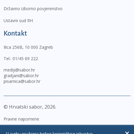
Državno izborno povjerenstvo
Ustavni sud RH
Kontakt
Ilica 256B, 10 000 Zagreb
Tel.:
01/45 69 222
mediji@sabor.hr
gradjani@sabor.hr
pisarnica@sabor.hr
© Hrvatski sabor,
2026
Pravne napomene
Izjava o pristupačnosti