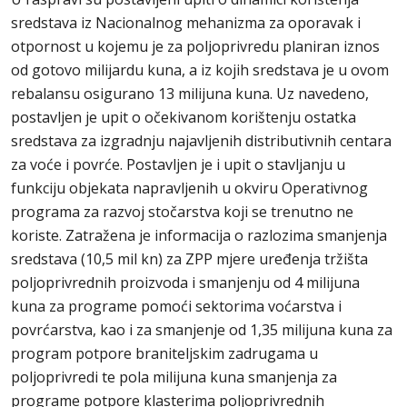
sredstava iz Nacionalnog mehanizma za oporavak i
otpornost u kojemu je za poljoprivredu planiran iznos
od gotovo milijardu kuna, a iz kojih sredstava je u ovom
rebalansu osigurano 13 milijuna kuna. Uz navedeno,
postavljen je upit o očekivanom korištenju ostatka
sredstava za izgradnju najavljenih distributivnih centara
za voće i povrće. Postavljen je i upit o stavljanju u
funkciju objekata napravljenih u okviru Operativnog
programa za razvoj stočarstva koji se trenutno ne
koriste. Zatražena je informacija o razlozima smanjenja
sredstava (10,5 mil kn) za ZPP mjere uređenja tržišta
poljoprivrednih proizvoda i smanjenju od 4 milijuna
kuna za programe pomoći sektorima voćarstva i
povrćarstva, kao i za smanjenje od 1,35 milijuna kuna za
program potpore braniteljskim zadrugama u
poljoprivredi te pola milijuna kuna smanjenja za
programe potpore klasterima poljoprivrednih