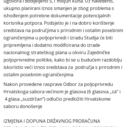
ugovora i dodijeljeno 5,1 milijun kuna. Uz navedeno,
ukupno planirani iznos smanjen je zbog problema s
ishođenjem potrebne dokumentacije potencijalnih
korisnika potpora. Podsjetio je i na dobro korištenje
sredstava na područjima s prirodnim i ostalim posebnim
ograničenjima u poljoprivredi i izradu Studija će biti
pripremljena i dodatno modificirana do izrade
nacionalnog strateškog plana u okviru Zajedničke
poljoprivredne politike, kako bi se u budućem razdoblju
iskoristio veći iznos sredstava za područja s prirodnim i
ostalim posebnim ograničenjima.
Nakon provedene rasprave Odbor za poljoprivredu
Hrvatskoga sabora većinom je glasova (6 glasova „za“ i
4 glasa „suzdržan“) odlučio predložiti Hrvatskome
saboru donošenje
IZMJENA I DOPUNA DRŽAVNOG PRORAČUNA