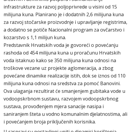
infrastrukture za razvoj poljoprivrede u visini od 15
milijuna kuna. Planirano je i dodatnih 2,6 milijuna kuna
za razvoj stočarske proizvodnje i upravljanje registrima,
a dodatno se potiče Nacionalni program za ovčarstvo i
kozarstvo s 1,1 milijun kuna.
Predstavnik Hrvatskih voda je govoreći o povećanju
rashoda od 454 milijuna kuna u proračunu Hrvatskih
voda istaknuo kako se 350 milijuna kuna odnosi na
troškove vezane uz projekte aglomeracija, a zbog
povećane dinamike realizacije istih, dok se iznos od 110
milijuna kuna odnosi na sredstva za pomoć Banovini.
Ova ulaganja rezultirat će smanjenjem gubitaka vode u
vodoopskrbnom sustavu, razvojem vodoopskrbnog
sustava, provođenjem mjera sanacije nasipa i
saniranjem šteta u vodno komunalnim djelatnostima, ali
i povećanjem broja priključenih korisnika.
U raspravi su postavljeni upiti o dinamici korištenja