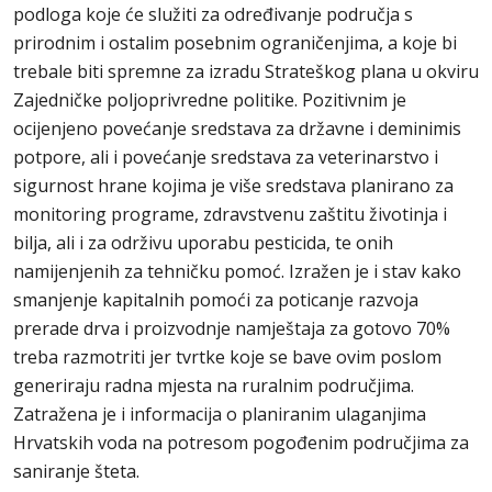
podloga koje će služiti za određivanje područja s
prirodnim i ostalim posebnim ograničenjima, a koje bi
trebale biti spremne za izradu Strateškog plana u okviru
Zajedničke poljoprivredne politike. Pozitivnim je
ocijenjeno povećanje sredstava za državne i deminimis
potpore, ali i povećanje sredstava za veterinarstvo i
sigurnost hrane kojima je više sredstava planirano za
monitoring programe, zdravstvenu zaštitu životinja i
bilja, ali i za održivu uporabu pesticida, te onih
namijenjenih za tehničku pomoć. Izražen je i stav kako
smanjenje kapitalnih pomoći za poticanje razvoja
prerade drva i proizvodnje namještaja za gotovo 70%
treba razmotriti jer tvrtke koje se bave ovim poslom
generiraju radna mjesta na ruralnim područjima.
Zatražena je i informacija o planiranim ulaganjima
Hrvatskih voda na potresom pogođenim područjima za
saniranje šteta.