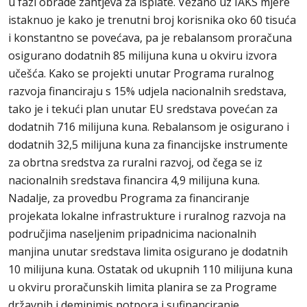
u fazi obrade zahtjeva za isplate. Vezano uz IAKS mjere
istaknuo je kako je trenutni broj korisnika oko 60 tisuća
i konstantno se povećava, pa je rebalansom proračuna
osigurano dodatnih 85 milijuna kuna u okviru izvora
učešća. Kako se projekti unutar Programa ruralnog
razvoja financiraju s 15% udjela nacionalnih sredstava,
tako je i tekući plan unutar EU sredstava povećan za
dodatnih 716 milijuna kuna. Rebalansom je osigurano i
dodatnih 32,5 milijuna kuna za financijske instrumente
za obrtna sredstva za ruralni razvoj, od čega se iz
nacionalnih sredstava financira 4,9 milijuna kuna.
Nadalje, za provedbu Programa za financiranje
projekata lokalne infrastrukture i ruralnog razvoja na
područjima naseljenim pripadnicima nacionalnih
manjina unutar sredstava limita osigurano je dodatnih
10 milijuna kuna. Ostatak od ukupnih 110 milijuna kuna
u okviru proračunskih limita planira se za Programe
državnih i deminimis potpora i sufinanciranje