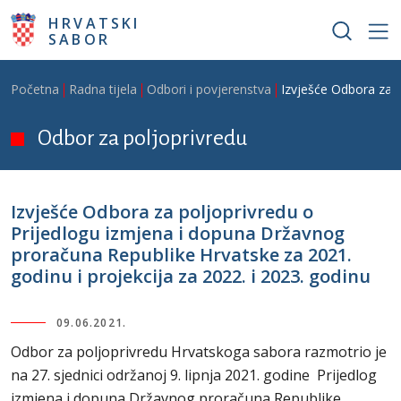
Skoči na glavni sadržaj
HRVATSKI
SABOR
Breadcrumb
Početna
Radna tijela
Odbori i povjerenstva
Izvješće Odbora za p
Odbor za poljoprivredu
Izvješće Odbora za poljoprivredu o
Prijedlogu izmjena i dopuna Državnog
proračuna Republike Hrvatske za 2021.
godinu i projekcija za 2022. i 2023. godinu
09.06.2021.
Odbor za poljoprivredu Hrvatskoga sabora razmotrio je
na 27. sjednici održanoj 9. lipnja 2021. godine Prijedlog
izmjena i dopuna Državnog proračuna Republike