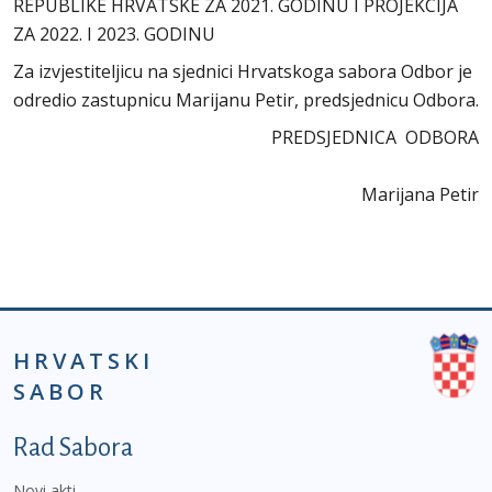
REPUBLIKE HRVATSKE ZA 2021. GODINU I PROJEKCIJA
ZA 2022. I 2023. GODINU
Za izvjestiteljicu na sjednici Hrvatskoga sabora Odbor je
odredio zastupnicu Marijanu Petir, predsjednicu Odbora.
PREDSJEDNICA ODBORA
Marijana Petir
HRVATSKI
SABOR
Podnožje prvi izbornik
Rad Sabora
Novi akti