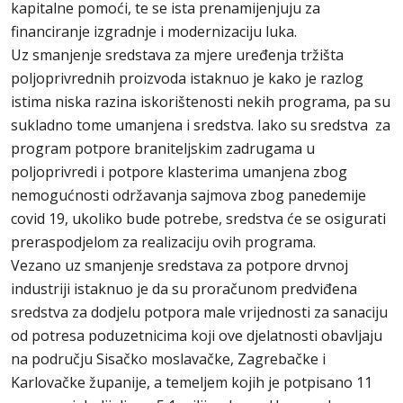
kapitalne pomoći, te se ista prenamijenjuju za
financiranje izgradnje i modernizaciju luka.
Uz smanjenje sredstava za mjere uređenja tržišta
poljoprivrednih proizvoda istaknuo je kako je razlog
istima niska razina iskorištenosti nekih programa, pa su
sukladno tome umanjena i sredstva. Iako su sredstva za
program potpore braniteljskim zadrugama u
poljoprivredi i potpore klasterima umanjena zbog
nemogućnosti održavanja sajmova zbog panedemije
covid 19, ukoliko bude potrebe, sredstva će se osigurati
preraspodjelom za realizaciju ovih programa.
Vezano uz smanjenje sredstava za potpore drvnoj
industriji istaknuo je da su proračunom predviđena
sredstva za dodjelu potpora male vrijednosti za sanaciju
od potresa poduzetnicima koji ove djelatnosti obavljaju
na području Sisačko moslavačke, Zagrebačke i
Karlovačke županije, a temeljem kojih je potpisano 11