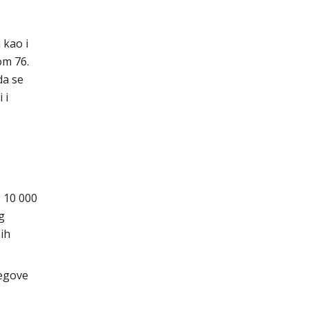
 kao i
om 76.
da se
 i
 10 000
g
nih
jegove