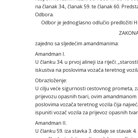
na članak 34., članak 59. te članak 60. Pre
Odbora.
Odbor je jednoglasno odlučio predložiti 
ZAKONA
zajedno sa sljedećim amandmanima:
Amandman I.
U članku 34. u prvoj alineji iza riječi: „staro
iskustva na poslovima vozača teretnog vozila
Obrazloženje:
U cilju veće sigurnosti cestovnog prometa, za
prijevozu opasnih tvari, ovim amandmanom 
poslovima vozača teretnog vozila čija najve
ispuniti vozač vozila za prijevoz opasnih tvari
Amandman II.
U članku 59. iza stavka 3. dodaje se stavak 4