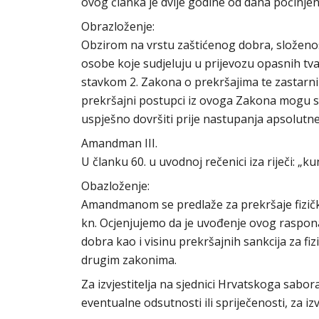
ovog članka je dvije godine od dana počinjen
Obrazloženje:
Obzirom na vrstu zaštićenog dobra, složenos
osobe koje sudjeluju u prijevozu opasnih tv
stavkom 2. Zakona o prekršajima te zastarni 
prekršajni postupci iz ovoga Zakona mogu s o
uspješno dovršiti prije nastupanja apsolutne 
Amandman III.
U članku 60. u uvodnoj rečenici iza riječi: „ku
Obazloženje:
Amandmanom se predlaže za prekršaje fizič
kn. Ocjenjujemo da je uvođenje ovog raspon
dobra kao i visinu prekršajnih sankcija za fi
drugim zakonima.
Za izvjestitelja na sjednici Hrvatskoga sabor
eventualne odsutnosti ili spriječenosti, za i