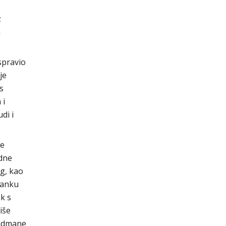
z
m
spravio
je
s
 i
di i
te
edne
g, kao
lanku
k s
iše
andmane