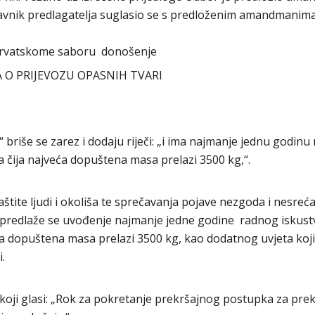
dstavnik predlagatelja suglasio se s predloženim amandmanim
Hrvatskome saboru donošenje
 O PRIJEVOZU OPASNIH TVARI
sti“ briše se zarez i dodaju riječi: „i ima najmanje jednu godin
 čija najveća dopuštena masa prelazi 3500 kg,“.
štite ljudi i okoliša te sprečavanja pojave nezgoda i nesreća
predlaže se uvođenje najmanje jedne godine radnog iskust
ća dopuštena masa prelazi 3500 kg, kao dodatnog uvjeta koj
.
. koji glasi: „Rok za pokretanje prekršajnog postupka za prek