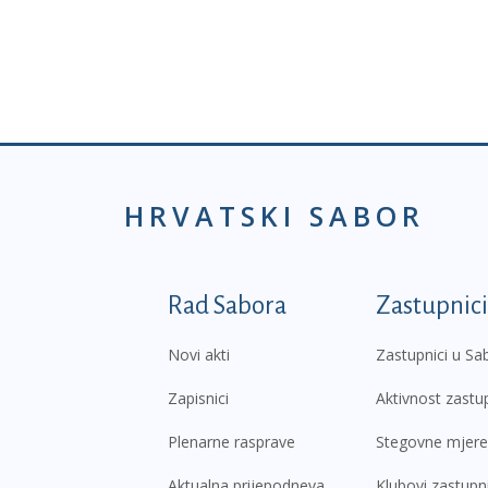
HRVATSKI SABOR
Podnožje prvi izborni
Rad Sabora
Zastupnici
Novi akti
Zastupnici u Sa
Zapisnici
Aktivnost zastu
Plenarne rasprave
Stegovne mjere
Aktualna prijepodneva
Klubovi zastupn