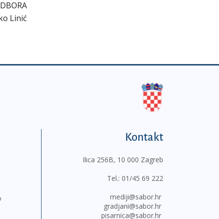
ODBORA
ko Linić
Kontakt
Ilica 256B, 10 000 Zagreb
Tel.:
01/45 69 222
mediji@sabor.hr
o
gradjani@sabor.hr
pisarnica@sabor.hr