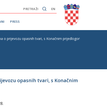
PRETRAŽI
EN
ANI
PRESS
 o prijevozu opasnih tvari, s Konačnim prijedlogom zakona, hitni postu
rijevozu opasnih tvari, s Konačnim
8.