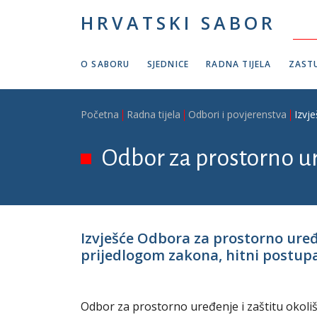
Skoči na glavni sadržaj
HRVATSKI SABOR
O SABORU
SJEDNICE
RADNA TIJELA
ZASTU
Breadcrumb
Početna
Radna tijela
Odbori i povjerenstva
Izvje
Odbor za prostorno ur
Izvješće Odbora za prostorno uređe
prijedlogom zakona, hitni postupak,
Odbor za prostorno uređenje i zaštitu okoliš