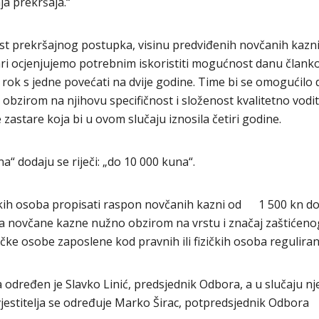
ja prekršaja.“
t prekršajnog postupka, visinu predviđenih novčanih kazni
ari ocjenjujemo potrebnim iskoristiti mogućnost danu člank
rok s jedne povećati na dvije godine. Time bi se omogućilo 
bzirom na njihovu specifičnost i složenost kvalitetno voditi
zastare koja bi u ovom slučaju iznosila četiri godine.
na“ dodaju se riječi: „do 10 000 kuna“.
kih osoba propisati raspon novčanih kazni od 1 500 kn do
a novčane kazne nužno obzirom na vrstu i značaj zaštićeno
zičke osobe zaposlene kod pravnih ili fizičkih osoba regulira
a određen je Slavko Linić, predsjednik Odbora, a u slučaju n
zvjestitelja se određuje Marko Širac, potpredsjednik Odbora