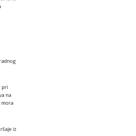
a
u radnog
 pri
va na
i mora
ršaje iz