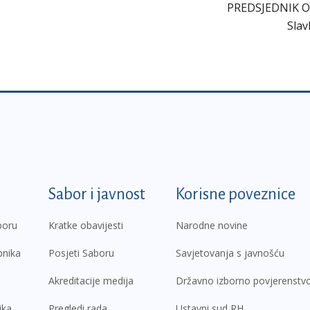
PREDSJEDNIK 
Slav
k
Sabor i javnost
Korisne poveznice
boru
Kratke obavijesti
Narodne novine
pnika
Posjeti Saboru
Savjetovanja s javnošću
Akreditacije medija
Državno izborno povjerenstv
ika
Pregledi rada
Ustavni sud RH