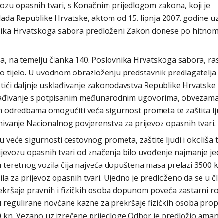
evozu opasnih tvari, s Konačnim prijedlogom zakona, koji je
ada Republike Hrvatske, aktom od 15. lipnja 2007. godine u
vnika Hrvatskoga sabora predloženi Zakon donese po hitno
ša, na temelju članka 140. Poslovnika Hrvatskoga sabora, ra
o tijelo. U uvodnom obrazloženju predstavnik predlagatelja 
ići daljnje usklađivanje zakonodavstva Republike Hrvatske 
lađivanje s potpisanim međunarodnim ugovorima, obvezama
 odredbama omogućiti veća sigurnost prometa te zaštita lju
ivanje Nacionalnog povjerenstva za prijevoz opasnih tvari.
u veće sigurnosti cestovnog prometa, zaštite ljudi i okoliša 
ijevozu opasnih tvari od značenja bilo uvođenje najmanje j
teretnog vozila čija najveća dopuštena masa prelazi 3500 k
ila za prijevoz opasnih tvari. Ujedno je predloženo da se u č
ekršaje pravnih i fizičkih osoba dopunom poveća zastarni ro
su regulirane novčane kazne za prekršaje fizičkih osoba prop
0 kn. Vezano uz izrečene prijedloge Odbor je predložio am