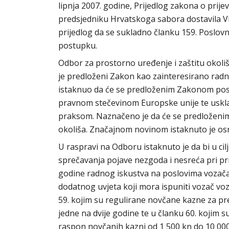
lipnja 2007. godine, Prijedlog zakona o prij
predsjedniku Hrvatskoga sabora dostavila Vl
prijedlog da se sukladno članku 159. Poslo
postupku.
Odbor za prostorno uređenje i zaštitu okoli
je predloženi Zakon kao zainteresirano radn
istaknuo da će se predloženim Zakonom post
pravnom stečevinom Europske unije te usk
praksom. Naznačeno je da će se predloženim
okoliša. Značajnom novinom istaknuto je osn
U raspravi na Odboru istaknuto je da bi u cilj
sprečavanja pojave nezgoda i nesreća pri pr
godine radnog iskustva na poslovima vozača 
dodatnog uvjeta koji mora ispuniti vozač voz
59. kojim su regulirane novčane kazne za pr
jedne na dvije godine te u članku 60. kojim 
raspon novčanih kazni od 1 500 kn do 10 00