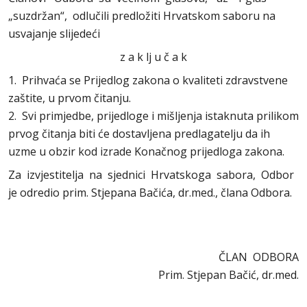
„suzdržan“, odlučili predložiti Hrvatskom saboru na
usvajanje slijedeći
z a k lj u č a k
1. Prihvaća se Prijedlog zakona o kvaliteti zdravstvene
zaštite, u prvom čitanju.
2. Svi primjedbe, prijedloge i mišljenja istaknuta prilikom
prvog čitanja biti će dostavljena predlagatelju da ih
uzme u obzir kod izrade Konačnog prijedloga zakona.
Za izvjestitelja na sjednici Hrvatskoga sabora, Odbor
je odredio prim. Stjepana Bačića, dr.med., člana Odbora.
ČLAN ODBORA
Prim. Stjepan Bačić, dr.med.