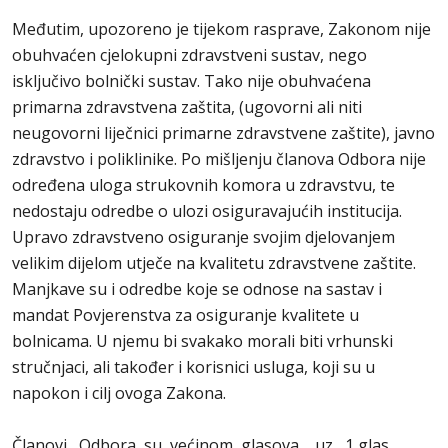
Međutim, upozoreno je tijekom rasprave, Zakonom nije
obuhvaćen cjelokupni zdravstveni sustav, nego
isključivo bolnički sustav. Tako nije obuhvaćena
primarna zdravstvena zaštita, (ugovorni ali niti
neugovorni liječnici primarne zdravstvene zaštite), javno
zdravstvo i poliklinike. Po mišljenju članova Odbora nije
određena uloga strukovnih komora u zdravstvu, te
nedostaju odredbe o ulozi osiguravajućih institucija.
Upravo zdravstveno osiguranje svojim djelovanjem
velikim dijelom utječe na kvalitetu zdravstvene zaštite.
Manjkave su i odredbe koje se odnose na sastav i
mandat Povjerenstva za osiguranje kvalitete u
bolnicama. U njemu bi svakako morali biti vrhunski
stručnjaci, ali također i korisnici usluga, koji su u
napokon i cilj ovoga Zakona.
Članovi Odbora su većinom glasova, uz 1 glas