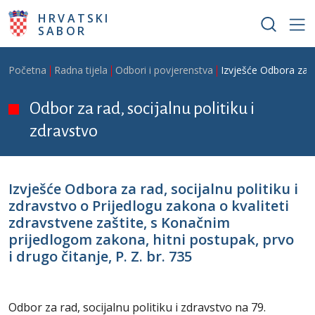
Skoči na glavni sadržaj
HRVATSKI
SABOR
Breadcrumb
Početna
Radna tijela
Odbori i povjerenstva
Izvješće Odbora za r
Odbor za rad, socijalnu politiku i
zdravstvo
Izvješće Odbora za rad, socijalnu politiku i
zdravstvo o Prijedlogu zakona o kvaliteti
zdravstvene zaštite, s Konačnim
prijedlogom zakona, hitni postupak, prvo
i drugo čitanje, P. Z. br. 735
Odbor za rad, socijalnu politiku i zdravstvo na 79.