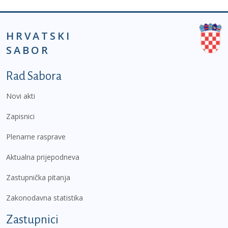
HRVATSKI
SABOR
Podnožje prvi izbornik
Rad Sabora
Novi akti
Zapisnici
Plenarne rasprave
Aktualna prijepodneva
Zastupnička pitanja
Zakonodavna statistika
Zastupnici