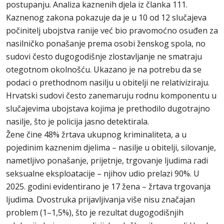
postupanju. Analiza kaznenih djela iz članka 111.
Kaznenog zakona pokazuje da je u 10 od 12 slučajeva
počinitelj ubojstva ranije već bio pravomoćno osuđen za
nasilničko ponašanje prema osobi ženskog spola, no
sudovi često dugogodišnje zlostavljanje ne smatraju
otegotnom okolnošću. Ukazano je na potrebu da se
podaci o prethodnom nasilju u obitelji ne relativiziraju.
Hrvatski sudovi često zanemaruju rodnu komponentu u
slučajevima ubojstava kojima je prethodilo dugotrajno
nasilje, što je policija jasno detektirala.
Žene čine 48% žrtava ukupnog kriminaliteta, a u
pojedinim kaznenim djelima – nasilje u obitelji, silovanje,
nametljivo ponašanje, prijetnje, trgovanje ljudima radi
seksualne eksploatacije – njihov udio prelazi 90%. U
2025. godini evidentirano je 17 žena – žrtava trgovanja
ljudima. Dvostruka prijavljivanja više nisu značajan
problem (1–1,5%), što je rezultat dugogodišnjih