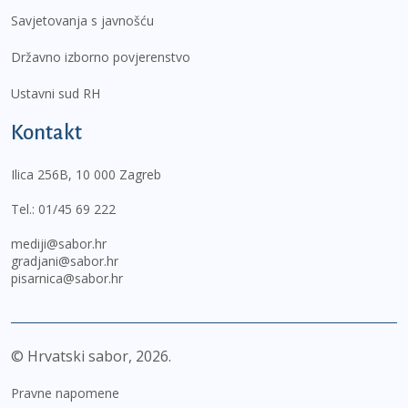
Savjetovanja s javnošću
Državno izborno povjerenstvo
Ustavni sud RH
Kontakt
Ilica 256B, 10 000 Zagreb
Tel.:
01/45 69 222
mediji@sabor.hr
gradjani@sabor.hr
pisarnica@sabor.hr
© Hrvatski sabor,
2026
Pravne napomene