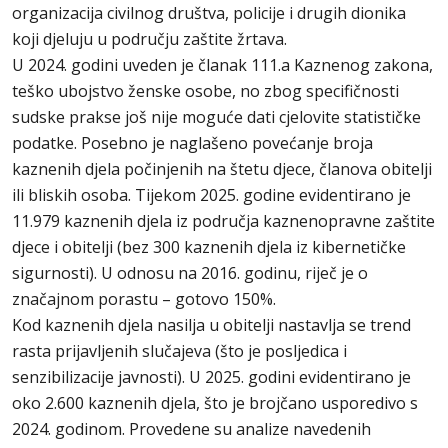
organizacija civilnog društva, policije i drugih dionika
koji djeluju u području zaštite žrtava.
U 2024. godini uveden je članak 111.a Kaznenog zakona,
teško ubojstvo ženske osobe, no zbog specifičnosti
sudske prakse još nije moguće dati cjelovite statističke
podatke. Posebno je naglašeno povećanje broja
kaznenih djela počinjenih na štetu djece, članova obitelji
ili bliskih osoba. Tijekom 2025. godine evidentirano je
11.979 kaznenih djela iz područja kaznenopravne zaštite
djece i obitelji (bez 300 kaznenih djela iz kibernetičke
sigurnosti). U odnosu na 2016. godinu, riječ je o
značajnom porastu – gotovo 150%.
Kod kaznenih djela nasilja u obitelji nastavlja se trend
rasta prijavljenih slučajeva (što je posljedica i
senzibilizacije javnosti). U 2025. godini evidentirano je
oko 2.600 kaznenih djela, što je brojčano usporedivo s
2024. godinom. Provedene su analize navedenih