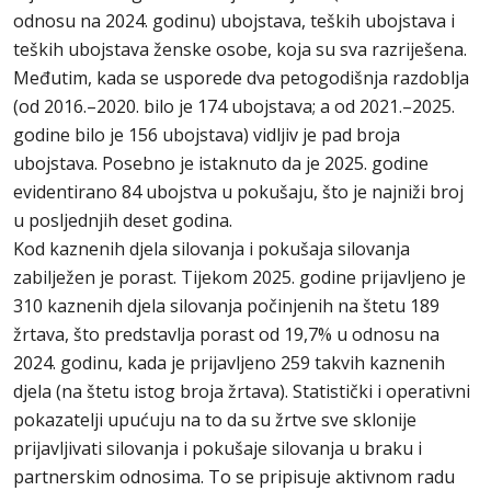
odnosu na 2024. godinu) ubojstava, teških ubojstava i
teških ubojstava ženske osobe, koja su sva razriješena.
Međutim, kada se usporede dva petogodišnja razdoblja
(od 2016.–2020. bilo je 174 ubojstava; a od 2021.–2025.
godine bilo je 156 ubojstava) vidljiv je pad broja
ubojstava. Posebno je istaknuto da je 2025. godine
evidentirano 84 ubojstva u pokušaju, što je najniži broj
u posljednjih deset godina.
Kod kaznenih djela silovanja i pokušaja silovanja
zabilježen je porast. Tijekom 2025. godine prijavljeno je
310 kaznenih djela silovanja počinjenih na štetu 189
žrtava, što predstavlja porast od 19,7% u odnosu na
2024. godinu, kada je prijavljeno 259 takvih kaznenih
djela (na štetu istog broja žrtava). Statistički i operativni
pokazatelji upućuju na to da su žrtve sve sklonije
prijavljivati silovanja i pokušaje silovanja u braku i
partnerskim odnosima. To se pripisuje aktivnom radu