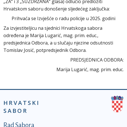
„ZA“ i 3 „SUZDRŽANA“ glasa) odlučio predložiti
Hrvatskom saboru donošenje sljedećeg zaključka:
Prihvaća se Izvješće o radu policije u 2025. godini
Za izvjestiteljicu na sjednici Hrvatskoga sabora
određena je Marija Lugarić, mag. prim. educ.,
predsjednica Odbora, a u slučaju njezine odsutnosti
Tomislav Josić, potpredsjednik Odbora.
PREDSJEDNICA ODBORA:
Marija Lugarić, mag. prim. educ.
HRVATSKI
SABOR
Podnožje prvi izbornik
Rad Sabora