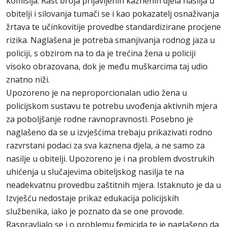
komisija. Rast broja prijavljenih kaznenih djela nasilja u
obitelji i silovanja tumači se i kao pokazatelj osnaživanja
žrtava te učinkovitije provedbe standardizirane procjene
rizika. Naglašena je potreba smanjivanja rodnog jaza u
policiji, s obzirom na to da je trećina žena u policiji
visoko obrazovana, dok je među muškarcima taj udio
znatno niži.
Upozoreno je na neproporcionalan udio žena u
policijskom sustavu te potrebu uvođenja aktivnih mjera
za poboljšanje rodne ravnopravnosti. Posebno je
naglašeno da se u izvješćima trebaju prikazivati rodno
razvrstani podaci za sva kaznena djela, a ne samo za
nasilje u obitelji. Upozoreno je i na problem dvostrukih
uhićenja u slučajevima obiteljskog nasilja te na
neadekvatnu provedbu zaštitnih mjera. Istaknuto je da u
Izvješću nedostaje prikaz edukacija policijskih
službenika, iako je poznato da se one provode.
Raspravljalo se i o problemu femicida te je naglašeno da