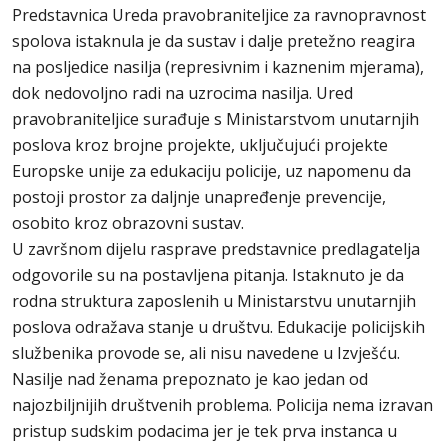
Predstavnica Ureda pravobraniteljice za ravnopravnost
spolova istaknula je da sustav i dalje pretežno reagira
na posljedice nasilja (represivnim i kaznenim mjerama),
dok nedovoljno radi na uzrocima nasilja. Ured
pravobraniteljice surađuje s Ministarstvom unutarnjih
poslova kroz brojne projekte, uključujući projekte
Europske unije za edukaciju policije, uz napomenu da
postoji prostor za daljnje unapređenje prevencije,
osobito kroz obrazovni sustav.
U završnom dijelu rasprave predstavnice predlagatelja
odgovorile su na postavljena pitanja. Istaknuto je da
rodna struktura zaposlenih u Ministarstvu unutarnjih
poslova odražava stanje u društvu. Edukacije policijskih
službenika provode se, ali nisu navedene u Izvješću.
Nasilje nad ženama prepoznato je kao jedan od
najozbiljnijih društvenih problema. Policija nema izravan
pristup sudskim podacima jer je tek prva instanca u