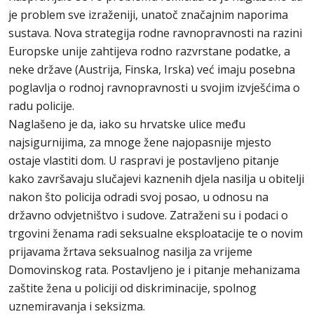
je problem sve izraženiji, unatoč značajnim naporima
sustava. Nova strategija rodne ravnopravnosti na razini
Europske unije zahtijeva rodno razvrstane podatke, a
neke države (Austrija, Finska, Irska) već imaju posebna
poglavlja o rodnoj ravnopravnosti u svojim izvješćima o
radu policije.
Naglašeno je da, iako su hrvatske ulice među
najsigurnijima, za mnoge žene najopasnije mjesto
ostaje vlastiti dom. U raspravi je postavljeno pitanje
kako završavaju slučajevi kaznenih djela nasilja u obitelji
nakon što policija odradi svoj posao, u odnosu na
državno odvjetništvo i sudove. Zatraženi su i podaci o
trgovini ženama radi seksualne eksploatacije te o novim
prijavama žrtava seksualnog nasilja za vrijeme
Domovinskog rata. Postavljeno je i pitanje mehanizama
zaštite žena u policiji od diskriminacije, spolnog
uznemiravanja i seksizma.