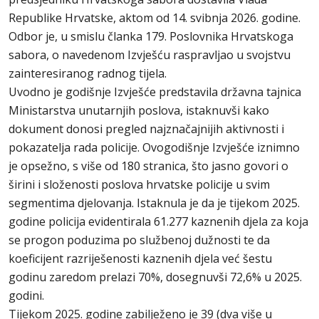
Republike Hrvatske, aktom od 14. svibnja 2026. godine.
Odbor je, u smislu članka 179. Poslovnika Hrvatskoga
sabora, o navedenom Izvješću raspravljao u svojstvu
zainteresiranog radnog tijela.
Uvodno je godišnje Izvješće predstavila državna tajnica
Ministarstva unutarnjih poslova, istaknuvši kako
dokument donosi pregled najznačajnijih aktivnosti i
pokazatelja rada policije. Ovogodišnje Izvješće iznimno
je opsežno, s više od 180 stranica, što jasno govori o
širini i složenosti poslova hrvatske policije u svim
segmentima djelovanja. Istaknula je da je tijekom 2025.
godine policija evidentirala 61.277 kaznenih djela za koja
se progon poduzima po službenoj dužnosti te da
koeficijent razriješenosti kaznenih djela već šestu
godinu zaredom prelazi 70%, dosegnuvši 72,6% u 2025.
godini.
Tijekom 2025. godine zabilježeno je 39 (dva više u