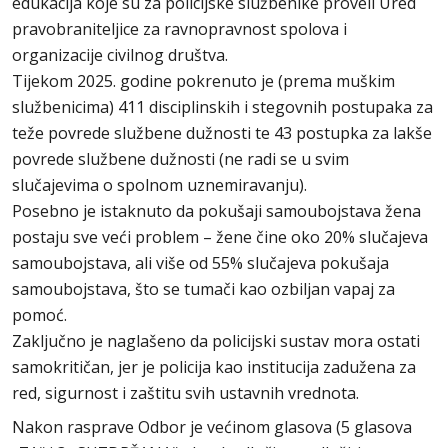
edukacija koje su za policijske službenike proveli Ured
pravobraniteljice za ravnopravnost spolova i
organizacije civilnog društva.
Tijekom 2025. godine pokrenuto je (prema muškim
službenicima) 411 disciplinskih i stegovnih postupaka za
teže povrede službene dužnosti te 43 postupka za lakše
povrede službene dužnosti (ne radi se u svim
slučajevima o spolnom uznemiravanju).
Posebno je istaknuto da pokušaji samoubojstava žena
postaju sve veći problem – žene čine oko 20% slučajeva
samoubojstava, ali više od 55% slučajeva pokušaja
samoubojstava, što se tumači kao ozbiljan vapaj za
pomoć.
Zaključno je naglašeno da policijski sustav mora ostati
samokritičan, jer je policija kao institucija zadužena za
red, sigurnost i zaštitu svih ustavnih vrednota.
Nakon rasprave Odbor je većinom glasova (5 glasova