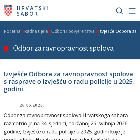
Skoči na glavni sadržaj
HRVATSKI
SABOR
Breadcrumb
Početna
Radna tijela
Odbori i povjerenstva
Izvješće Odbora za r
Odbor za ravnopravnost spolova
Izvješće Odbora za ravnopravnost spolova
s rasprave o Izvješću o radu policije u 2025.
godini
26.05.2026.
Odbor za ravnopravnost spolova Hrvatskoga sabora
razmotrio je na 34. sjednici, održanoj 26. svibnja 2026.
godine, Izvješće o radu policije u 2025. godini koje je
predsjedniku Hrvatskoga sabora dostavila Vlada