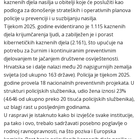
kaznenih djela nasilja u obitelji koje će poslužiti kao
podloga za donošenje strateških i operativnih planova
policije u prevenciji i u suzbijanju nasilja.
Tijekom 2025. godine evidentirano je 1.115 kaznenih
djela krijumčarenja ljudi, a zabilježen je i porast
kibernetičkih kaznenih djela (2.161), što upućuje na
potrebu za žurnim i kontinuiranim preventivnim
djelovanjem te jačanjem društvene osviještenosti.
Hrvatska se i dalje nalazi među 20 najsigurnijih zemalja
svijeta (od ukupno 163 države). Policija je tijekom 2025.
godine provela 18 nacionalnih preventivnih projekata. U
strukturi policijskih službenika, udio žena iznosi 23%
(4.646 od ukupno preko 20 tisuća policijskih službenika),
uz blagi rast u posljednjim godinama.
U raspravi je istaknuto kako bi izvješće svake institucije,
pa tako i ovo, trebalo sadržavati posebno poglavlje o
rodnoj ravnopravnosti, na što poziva i Europska