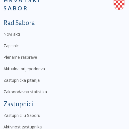
HRVATSKI
SABOR
Podnožje prvi izbornik
Rad Sabora
Novi akti
Zapisnici
Plenarne rasprave
Aktualna prijepodneva
Zastupnička pitanja
Zakonodavna statistika
Zastupnici
Zastupnici u Saboru
Aktivnost zastupnika