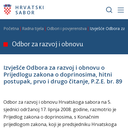
Skoči na glavni sadržaj
HRVATSKI
SABOR
Breadcrumb
Početna
Radna tijela
Odbori i povjerenstva
Izvješće Odbora za r
Odbor za razvoj i obnovu
Izvješće Odbora za razvoj i obnovu o
Prijedlogu zakona o doprinosima, hitni
postupak, prvo i drugo čitanje, P.Z.E. br. 89
Odbor za razvoj i obnovu Hrvatskoga sabora na 5.
sjednici održanoj 17. lipnja 2008. godine, razmotrio je
Prijedlog zakona o doprinosima, s Konačnim
prijedlogom zakona, koji je predsjedniku Hrvatskoga