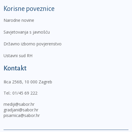
Korisne poveznice
Narodne novine
Savjetovanja s javnošću
Državno izborno povjerenstvo
Ustavni sud RH
Kontakt
Ilica 256B, 10 000 Zagreb
Tel.:
01/45 69 222
mediji@sabor.hr
gradjani@sabor.hr
pisarnica@sabor.hr