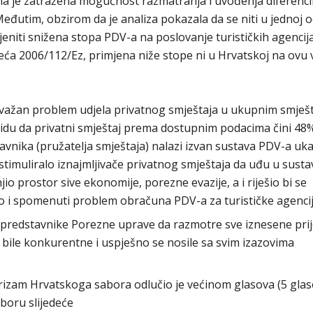
ojima je zatražena mogućnost razmatranja i uvođenja diferenc
Međutim, obzirom da je analiza pokazala da se niti u jednoj 
eniti snižena stopa PDV-a na poslovanje turističkih agencija
eća 2006/112/Ez, primjena niže stope ni u Hrvatskoj na ovu 
o važan problem udjela privatnog smještaja u ukupnim smješ
vidu da privatni smještaj prema dostupnim podacima čini 48
tavnika (pružatelja smještaja) nalazi izvan sustava PDV-a uk
 stimuliralo iznajmljivače privatnog smještaja da uđu u sust
jio prostor sive ekonomije, porezne evazije, a i riješio bi se
 spomenuti problem obračuna PDV-a za turističke agencij
o predstavnike Porezne uprave da razmotre sve iznesene pri
je bile konkurentne i uspješno se nosile sa svim izazovima
izam Hrvatskoga sabora odlučio je većinom glasova (5 gla
aboru slijedeće