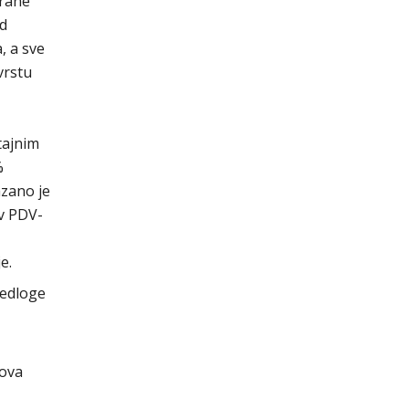
irane
od
, a sve
vrstu
tajnim
%
azano je
av PDV-
e.
jedloge
sova