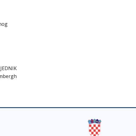
čnog
JEDNIK
embergh