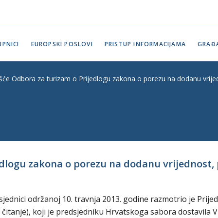
PNICI
EUROPSKI POSLOVI
PRISTUP INFORMACIJAMA
GRAĐ
ešće Odbora za turizam o Prijedlogu zakona o porezu na dodanu vrijedno
dlogu zakona o porezu na dodanu vrijednost, prv
ednici održanoj 10. travnja 2013. godine razmotrio je Prije
itanje), koji je predsjedniku Hrvatskoga sabora dostavila V