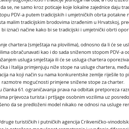
da se, ne samo kroz poticaje koje lokalne zajednice daju trad
stopu PDV-a putem tradicijskih i umjetničkih obrta potakne 
sta malim tradicijskim brodovima izrađenim u Hrvatskoj, pre
i iznaći načine kako bi se tradicijski i umjetnički obrti opor
anje chartera (smještaja na plovilima), odnosno da li će se u
ovilima obračunavati kao i do sada sniženom stopom PDV-a o
žanjem usluga smještaja ili će se usluga chartera oporeziva
a i Italija primjenjuju niže stope na usluge chartera, među
cija na koji način su nama konkurentske zemlje riješile to p
a razmotre mogućnosti primjene snižene stope za charter.
ru članka 61. ograničavanja prava na odbitak pretporeza raz
ima prijevoza turista i prtljage osobnim vozilima uz posred
lašeno da se predloženi model nikako ne odnosi na usluge re
uge turističkih i putničkih agencija Crikveničko-vinodols