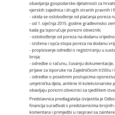
obavljanja gospodarske djelatnosti za hrvats
vjerskih zajednica i drugih stranih pravnih i 
- ukida se oslobođenje od plaćanja poreza n
- od 1. siječnja 2015. godine građevinsko z
kada ga isporučuje porezni obveznik;
- oslobođenje od poreza na dodanu vrijedno
- snižena i opća stopa poreza na dodanu vrij
- propisivanje odredbi o registriranju u sust
broja;
- odredbe o računu, čuvanju dokumentacije, 
prijave za isporuke na Zajedničkom tržištu i 
- odredbe o posebnim postupcima oporezivan
umjetnička djela, antikne ili kolekcionarske 
obavljaju porezni obveznici sa sjedištem iz
Predstavnica predlagatelja izvijestila je Odb
financija surađivali s predstavnicima brojnih 
komentara i primjedbi u raspravi sa zaintere