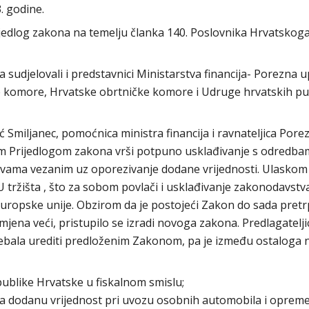
. godine.
jedlog zakona na temelju članka 140. Poslovnika Hrvatskog
a sudjelovali i predstavnici Ministarstva financija- Porezna 
 komore, Hrvatske obrtničke komore i Udruge hrvatskih pu
 Smiljanec, pomoćnica ministra financija i ravnateljica Pore
im Prijedlogom zakona vrši potpuno usklađivanje s odredb
ktivama vezanim uz oporezivanje dodane vrijednosti. Ulaskom
 tržišta , što za sobom povlači i usklađivanje zakonodavstv
ropske unije. Obzirom da je postojeći Zakon do sada pretr
jena veći, pristupilo se izradi novoga zakona. Predlagatelji
rebala urediti predloženim Zakonom, pa je između ostaloga 
publike Hrvatske u fiskalnom smislu;
na dodanu vrijednost pri uvozu osobnih automobila i opreme