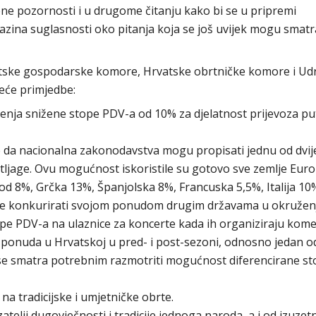
ne pozornosti i u drugome čitanju kako bi se u pripremi
azina suglasnosti oko pitanja koja se još uvijek mogu smatr
vatske gospodarske komore, Hrvatske obrtničke komore i U
edeće primjedbe:
nja snižene stope PDV-a od 10% za djelatnost prijevoza put
se da nacionalna zakonodavstva mogu propisati jednu od dvij
rtljage. Ovu mogućnost iskoristile su gotovo sve zemlje Eur
od 8%, Grčka 13%, Španjolska 8%, Francuska 5,5%, Italija 10%
jete konkurirati svojom ponudom drugim državama u okružen
pe PDV-a na ulaznice za koncerte kada ih organiziraju komer
 ponuda u Hrvatskoj u pred- i post-sezoni, odnosno jedan o
 se smatra potrebnim razmotriti mogućnost diferencirane s
na tradicijske i umjetničke obrte.
azatelji dugovječnosti i tradicije jednoga naroda, a i od izuze