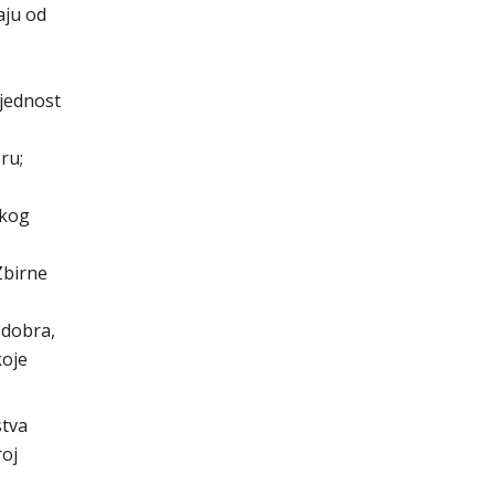
aju od
ijednost
ru;
skog
Zbirne
 dobra,
koje
stva
roj