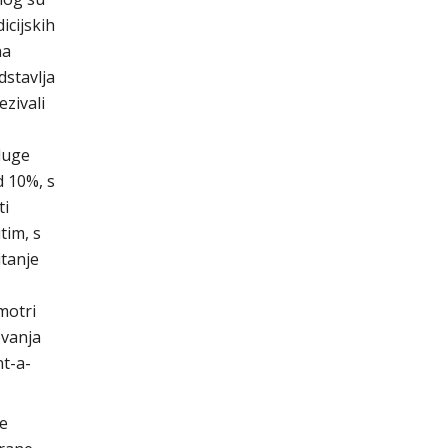
icijskih
na
dstavlja
ezivali
sluge
d 10%, s
ti
tim, s
itanje
motri
ovanja
nt-a-
ke