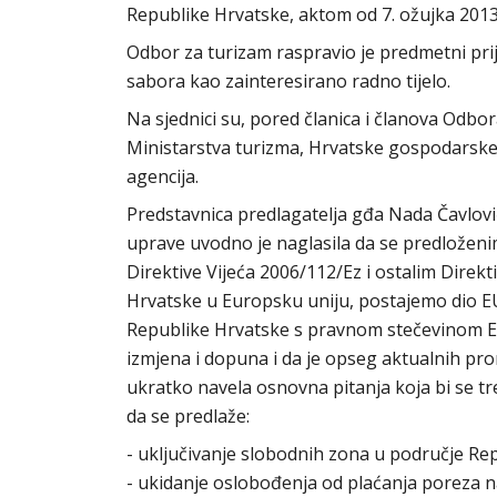
Republike Hrvatske, aktom od 7. ožujka 2013
Odbor za turizam raspravio je predmetni pri
sabora kao zainteresirano radno tijelo.
Na sjednici su, pored članica i članova Odbor
Ministarstva turizma, Hrvatske gospodarske
agencija.
Predstavnica predlagatelja gđa Nada Čavlović
uprave uvodno je naglasila da se predložen
Direktive Vijeća 2006/112/Ez i ostalim Dire
Hrvatske u Europsku uniju, postajemo dio EU
Republike Hrvatske s pravnom stečevinom Eu
izmjena i dopuna i da je opseg aktualnih prom
ukratko navela osnovna pitanja koja bi se t
da se predlaže:
- uključivanje slobodnih zona u područje Re
- ukidanje oslobođenja od plaćanja poreza 