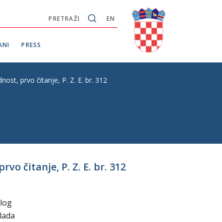
PRETRAŽI
EN
ANI
PRESS
st, prvo čitanje, P. Z. E. br. 312
o čitanje, P. Z. E. br. 312
dlog
lada