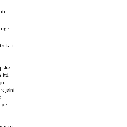
ati
druge
nika i
e
opske
 itd.
ju.
cijalni
d
tope
tnog su