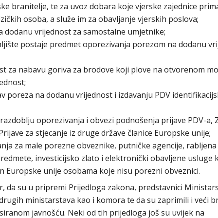
ke branitelje, te za uvoz dobara koje vjerske zajednice prim
fizičkih osoba, a služe im za obavljanje vjerskih poslova;
a dodanu vrijednost za samostalne umjetnike;
emljište postaje predmet oporezivanja porezom na dodanu vr
st za nabavu goriva za brodove koji plove na otvorenom mo
ednost;
av poreza na dodanu vrijednost i izdavanju PDV identifikacij
razdoblju oporezivanja i obvezi podnošenja prijave PDV-a, 
Prijave za stjecanje iz druge države članice Europske unije;
ja za male porezne obveznike, putničke agencije, rabljena
predmete, investicijsko zlato i elektronički obavljene usluge 
van Europske unije osobama koje nisu porezni obveznici.
or, da su u pripremi Prijedloga zakona, predstavnici Ministar
drugih ministarstava kao i komora te da su zaprimili i veći b
siranom javnošću. Neki od tih prijedloga još su uvijek na