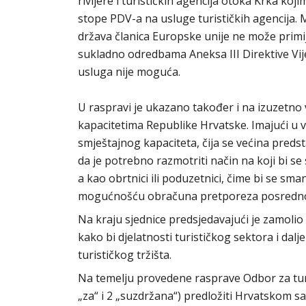
rivijere i turističkih agencija otoka Krka k
stope PDV-a na usluge turističkih agencija. 
država članica Europske unije ne može primij
sukladno odredbama Aneksa III Direktive Vij
usluga nije moguća.
U raspravi je ukazano također i na izuzetn
kapacitetima Republike Hrvatske. Imajući u 
smještajnog kapaciteta, čija se većina preds
da je potrebno razmotriti način na koji bi se
a kao obrtnici ili poduzetnici, čime bi se sman
mogućnošću obračuna pretporeza posredno i
Na kraju sjednice predsjedavajući je zamoli
kako bi djelatnosti turističkog sektora i dal
turističkog tržišta.
Na temelju provedene rasprave Odbor za tur
„za“ i 2 „suzdržana“) predložiti Hrvatskom s