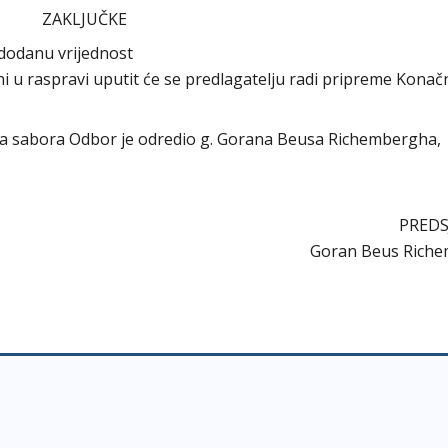
ZAKLJUČKE
 dodanu vrijednost
seni u raspravi uputit će se predlagatelju radi pripreme Kona
koga sabora Odbor je odredio g. Gorana Beusa Richembergha,
PREDS
Goran Beus Rich