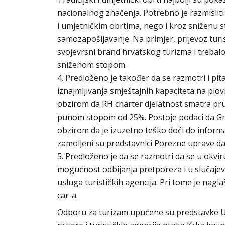
nacionalnog značenja. Potrebno je razmisliti 
i umjetničkim obrtima, nego i kroz sniženu 
samozapošljavanje. Na primjer, prijevoz turi
svojevrsni brand hrvatskog turizma i trebalo b
sniženom stopom.
4. Predloženo je također da se razmotri i pit
iznajmljivanja smještajnih kapaciteta na pl
obzirom da RH charter djelatnost smatra pru
punom stopom od 25%. Postoje podaci da Grčk
obzirom da je izuzetno teško doći do informa
zamoljeni su predstavnici Porezne uprave d
5. Predloženo je da se razmotri da se u okvi
mogućnost odbijanja pretporeza i u slučajev
usluga turističkih agencija. Pri tome je nag
car-a.
Odboru za turizam upućene su predstavke Udr