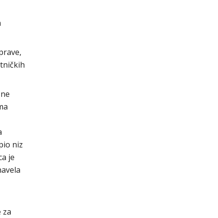
a
uprave,
tničkih
zne
ama
a
pio niz
ca je
navela
 za