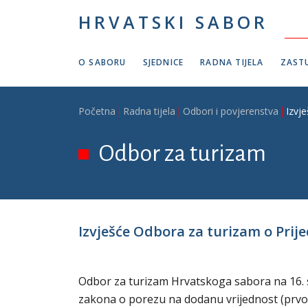
Skoči na glavni sadržaj
HRVATSKI SABOR
O SABORU
SJEDNICE
RADNA TIJELA
ZASTU
Breadcrumb
Početna
Radna tijela
Odbori i povjerenstva
Izvj
Odbor za turizam
Izvješće Odbora za turizam o Prije
Odbor za turizam Hrvatskoga sabora na 16. sj
zakona o porezu na dodanu vrijednost (prvo č