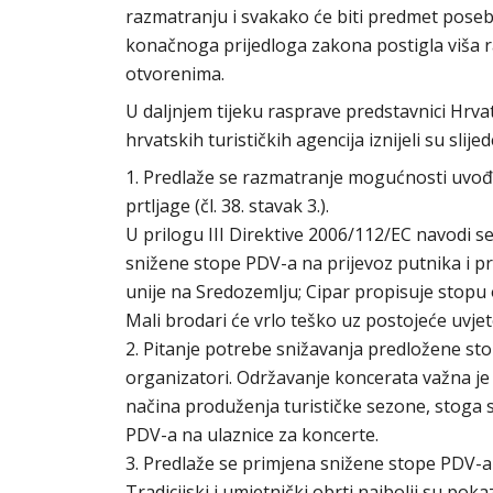
razmatranju i svakako će biti predmet poseb
konačnoga prijedloga zakona postigla viša r
otvorenima.
U daljnjem tijeku rasprave predstavnici Hr
hrvatskih turističkih agencija iznijeli su slij
1. Predlaže se razmatranje mogućnosti uvođe
prtljage (čl. 38. stavak 3.).
U prilogu III Direktive 2006/112/EC navodi 
snižene stope PDV-a na prijevoz putnika i p
unije na Sredozemlju; Cipar propisuje stopu 
Mali brodari će vrlo teško uz postojeće uv
2. Pitanje potrebe snižavanja predložene sto
organizatori. Održavanje koncerata važna je
načina produženja turističke sezone, stoga
PDV-a na ulaznice za koncerte.
3. Predlaže se primjena snižene stope PDV-a 
Tradicijski i umjetnički obrti najbolji su pok