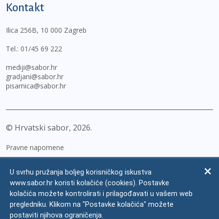
Kontakt
Ilica 256B, 10 000 Zagreb
Tel.:
01/45 69 222
mediji@sabor.hr
gradjani@sabor.hr
pisarnica@sabor.hr
© Hrvatski sabor,
2026
Pravne napomene
Izjava o pristupačnosti
U svrhu pružanja boljeg korisničkog iskustva
Zaštita osobnih podataka
www.sabor.hr koristi kolačiće (cookies). Postavke
kolačića možete kontrolirati i prilagođavati u vašem web
Impressum
pregledniku. Klikom na "Postavke kolačića" možete
Česta pitanja
postaviti njihova ograničenja.