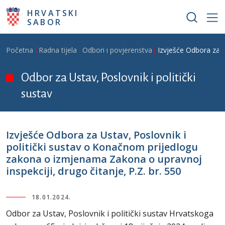
Skoči na glavni sadržaj
HRVATSKI
SABOR
Breadcrumb
Početna
Radna tijela
Odbori i povjerenstva
Izvješće Odbora za U
Odbor za Ustav, Poslovnik i politički
sustav
Izvješće Odbora za Ustav, Poslovnik i
politički sustav o Konačnom prijedlogu
zakona o izmjenama Zakona o upravnoj
inspekciji, drugo čitanje, P.Z. br. 550
18.01.2024.
Odbor za Ustav, Poslovnik i politički sustav Hrvatskoga