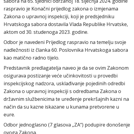
sabora na 65. sjednici održanoj 18. siječnja 2024. godine
raspravio je Konačni prijedlog zakona o izmjenama
Zakona o upravnoj inspekciji, koji je predsjedniku
Hrvatskoga sabora dostavila Vlada Republike Hrvatske,
aktom od 30. studenoga 2023. godine.
Odbor je navedeni Prijedlog raspravio na temelju svoje
nadležnosti iz članka 60. Poslovnika Hrvatskoga sabora
kao matično radno tijelo.
Predstavnik predlagatelja naveo je da se ovim Zakonom
osigurava postizanje veće učinkovitosti u provedbi
inspekcijskog nadzora, usklađivanje pojedinih odredbi
Zakona o upravnoj inspekciji s odredbama Zakona o
državnim službenicima te uređenje prekršajnih kazni na
način da su kazne iskazane u kunama pretvorene u
eure.
Odbor jednoglasno (7 glasova „ZA“) podupire donošenje
ovoga Zakona.