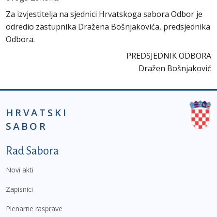
Za izvjestitelja na sjednici Hrvatskoga sabora Odbor je
odredio zastupnika Dražena Bošnjakovića, predsjednika
Odbora.
PREDSJEDNIK ODBORA
Dražen Bošnjaković
HRVATSKI
SABOR
Podnožje prvi izbornik
Rad Sabora
Novi akti
Zapisnici
Plenarne rasprave