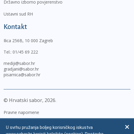
Državno izborno povjerenstvo
Ustavni sud RH
Kontakt
Ilica 256B, 10 000 Zagreb
Tel.:
01/45 69 222
mediji@sabor.hr
gradjani@sabor.hr
pisarnica@sabor.hr
© Hrvatski sabor,
2026
Pravne napomene
Izjava o pristupačnosti
U svrhu pružanja boljeg korisničkog iskustva
Zaštita osobnih podataka