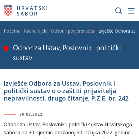
Skoči na glavni sadržaj
HRVATSKI
SABOR
Breadcrumb
Početna
Radna tijela
Odbori i povjerenstva
Izvješće Odbora za Ust
Odbor za Ustav, Poslovnik i politički
sustav
Izvješće Odbora za Ustav, Poslovnik i
politički sustav o o zaštiti prijavitelja
nepravilnosti, drugo čitanje, P.Z.E. br. 242
30.03.2022.
Odbor za Ustav, Poslovnik i politički sustav Hrvatskoga
sabora na 30. sjednici održanoj 30. ožujka 2022. godine