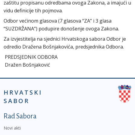
zaštitu propisanu odredbama ovoga Zakona, a imajući u
vidu definicije tih pojmova.
Odbor većinom glasova (7 glasova “ZA” i 3 glasa
“SUZDRŽANA”) podupire donošenje ovoga Zakona.
Za izvjestitelja na sjednici Hrvatskoga sabora Odbor je
odredio Dražena Bošnjakovića, predsjednika Odbora.
PREDSJEDNIK ODBORA
Dražen Bošnjaković
HRVATSKI
SABOR
Podnožje prvi izbornik
Rad Sabora
Novi akti