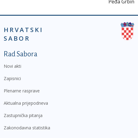
Peđa Grbin
HRVATSKI
SABOR
Podnožje prvi izbornik
Rad Sabora
Novi akti
Zapisnici
Plenarne rasprave
Aktualna prijepodneva
Zastupnička pitanja
Zakonodavna statistika