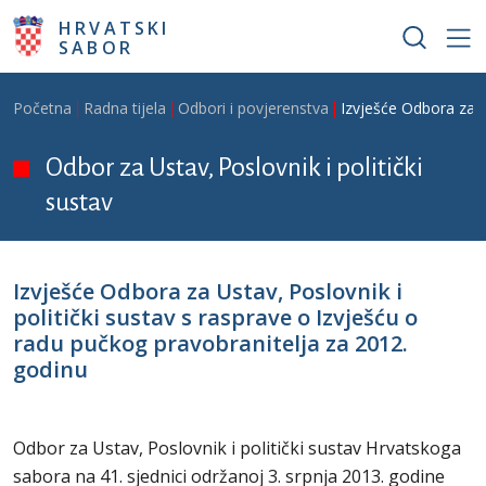
Skoči na glavni sadržaj
HRVATSKI
SABOR
Breadcrumb
Početna
Radna tijela
Odbori i povjerenstva
Izvješće Odbora za U
Odbor za Ustav, Poslovnik i politički
sustav
Izvješće Odbora za Ustav, Poslovnik i
politički sustav s rasprave o Izvješću o
radu pučkog pravobranitelja za 2012.
godinu
Odbor za Ustav, Poslovnik i politički sustav Hrvatskoga
sabora na 41. sjednici održanoj 3. srpnja 2013. godine