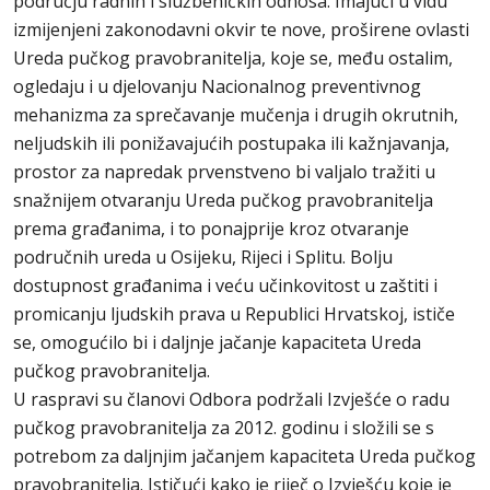
području radnih i službeničkih odnosa. Imajući u vidu
izmijenjeni zakonodavni okvir te nove, proširene ovlasti
Ureda pučkog pravobranitelja, koje se, među ostalim,
ogledaju i u djelovanju Nacionalnog preventivnog
mehanizma za sprečavanje mučenja i drugih okrutnih,
neljudskih ili ponižavajućih postupaka ili kažnjavanja,
prostor za napredak prvenstveno bi valjalo tražiti u
snažnijem otvaranju Ureda pučkog pravobranitelja
prema građanima, i to ponajprije kroz otvaranje
područnih ureda u Osijeku, Rijeci i Splitu. Bolju
dostupnost građanima i veću učinkovitost u zaštiti i
promicanju ljudskih prava u Republici Hrvatskoj, ističe
se, omogućilo bi i daljnje jačanje kapaciteta Ureda
pučkog pravobranitelja.
U raspravi su članovi Odbora podržali Izvješće o radu
pučkog pravobranitelja za 2012. godinu i složili se s
potrebom za daljnjim jačanjem kapaciteta Ureda pučkog
pravobranitelja. Ističući kako je riječ o Izvješću koje je