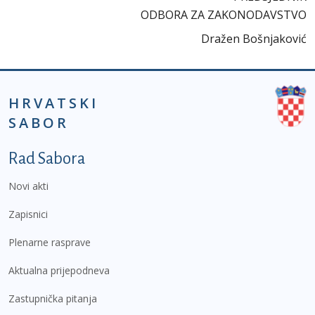
ODBORA ZA ZAKONODAVSTVO
Dražen Bošnjaković
HRVATSKI
SABOR
Podnožje prvi izbornik
Rad Sabora
Novi akti
Zapisnici
Plenarne rasprave
Aktualna prijepodneva
Zastupnička pitanja