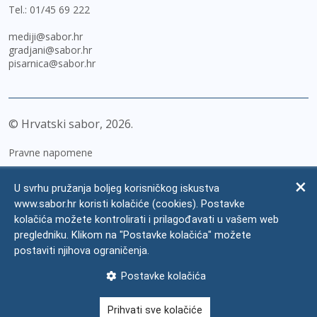
Tel.:
01/45 69 222
mediji@sabor.hr
gradjani@sabor.hr
pisarnica@sabor.hr
© Hrvatski sabor,
2026
Pravne napomene
Izjava o pristupačnosti
U svrhu pružanja boljeg korisničkog iskustva
Zaštita osobnih podataka
www.sabor.hr koristi kolačiće (cookies). Postavke
kolačića možete kontrolirati i prilagođavati u vašem web
Impressum
pregledniku. Klikom na "Postavke kolačića" možete
Česta pitanja
postaviti njihova ograničenja.
Kontakti
Postavke kolačića
Mapa weba
Prihvati sve kolačiće