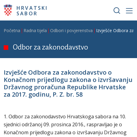
Skoči na glavni sadržaj
HRVATSKI
SABOR
Breadcrumb
Početna
Radna tijela
Odbori i povjerenstva
Izvješće Odbora za 
Odbor za zakonodavstvo
Izvješće Odbora za zakonodavstvo o
Konačnom prijedlogu zakona o izvršavanju
Državnog proračuna Republike Hrvatske
za 2017. godinu, P. Z. br. 58
1. Odbor za zakonodavstvo Hrvatskoga sabora na 10.
sjednici održanoj 09. prosinca 2016., raspravljao je o
Konačnom prijedlogu zakona o izvršavanju Državnog