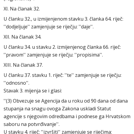
XI. Na članak 32.
U članku 32., u izmijenjenom stavku 3. članka 64. riječ:
''dodjeljuje'' zamjenjuje se riječju: ''daje''.
XII. Na članak 34.
U članku 34. u stavku 2. izmijenjenog članka 66. riječ:
''pravom'' zamjenjuje se riječju: ''propisima''.
XIII. Na članak 37.
U članku 37. stavku 1. riječ: ''te'' zamjenjuje se riječju:
''odnosno''.
Stavak 3. mijenja se i glasi:
''(3) Obvezuje se Agencija da u roku od 90 dana od dana
stupanja na snagu ovoga Zakona uskladi Statut
agencije s njegovim odredbama i podnese ga Hrvatskom
saboru na potvrđivanje''.
U stavku 4. riječ: ''izvršiti'' zamjenjuje se riječima: