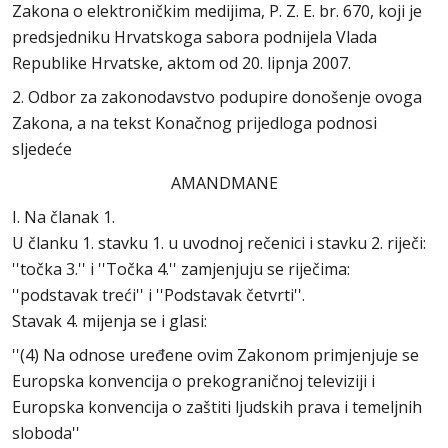
Zakona o elektroničkim medijima, P. Z. E. br. 670, koji je
predsjedniku Hrvatskoga sabora podnijela Vlada
Republike Hrvatske, aktom od 20. lipnja 2007.
2. Odbor za zakonodavstvo podupire donošenje ovoga
Zakona, a na tekst Konačnog prijedloga podnosi
sljedeće
AMANDMANE
I. Na članak 1.
U članku 1. stavku 1. u uvodnoj rečenici i stavku 2. riječi:
''točka 3.'' i ''Točka 4.'' zamjenjuju se riječima:
''podstavak treći'' i ''Podstavak četvrti''.
Stavak 4. mijenja se i glasi:
''(4) Na odnose uređene ovim Zakonom primjenjuje se
Europska konvencija o prekograničnoj televiziji i
Europska konvencija o zaštiti ljudskih prava i temeljnih
sloboda''