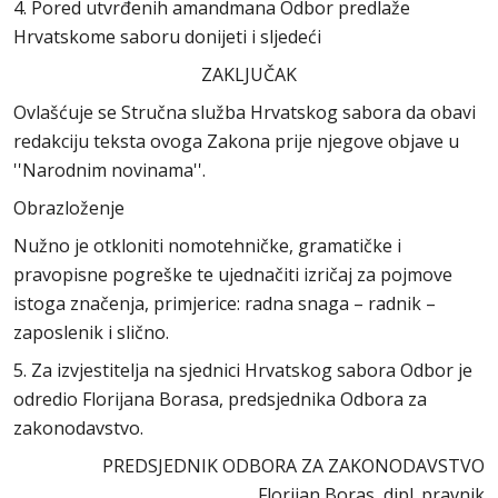
4. Pored utvrđenih amandmana Odbor predlaže
Hrvatskome saboru donijeti i sljedeći
ZAKLJUČAK
Ovlašćuje se Stručna služba Hrvatskog sabora da obavi
redakciju teksta ovoga Zakona prije njegove objave u
''Narodnim novinama''.
Obrazloženje
Nužno je otkloniti nomotehničke, gramatičke i
pravopisne pogreške te ujednačiti izričaj za pojmove
istoga značenja, primjerice: radna snaga – radnik –
zaposlenik i slično.
5. Za izvjestitelja na sjednici Hrvatskog sabora Odbor je
odredio Florijana Borasa, predsjednika Odbora za
zakonodavstvo.
PREDSJEDNIK ODBORA ZA ZAKONODAVSTVO
Florijan Boras, dipl. pravnik