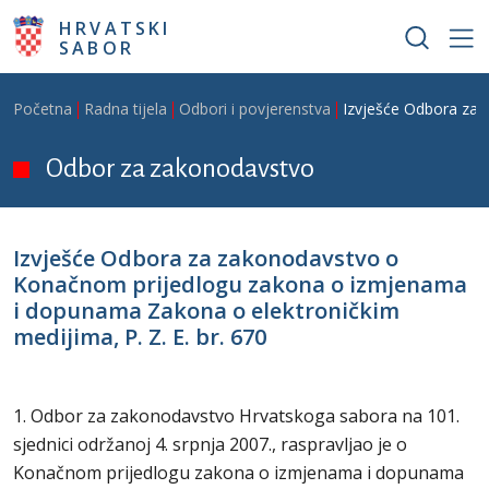
Skoči na glavni sadržaj
HRVATSKI
SABOR
Breadcrumb
Početna
Radna tijela
Odbori i povjerenstva
Izvješće Odbora za 
Odbor za zakonodavstvo
Izvješće Odbora za zakonodavstvo o
Konačnom prijedlogu zakona o izmjenama
i dopunama Zakona o elektroničkim
medijima, P. Z. E. br. 670
1. Odbor za zakonodavstvo Hrvatskoga sabora na 101.
sjednici održanoj 4. srpnja 2007., raspravljao je o
Konačnom prijedlogu zakona o izmjenama i dopunama