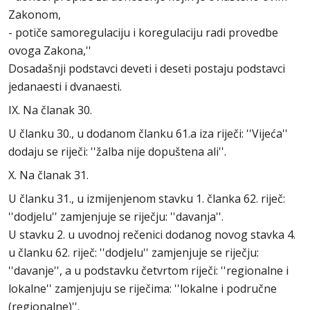
Zakonom,
- potiče samoregulaciju i koregulaciju radi provedbe
ovoga Zakona,''
Dosadašnji podstavci deveti i deseti postaju podstavci
jedanaesti i dvanaesti.
IX. Na članak 30.
U članku 30., u dodanom članku 61.a iza riječi: ''Vijeća''
dodaju se riječi: ''žalba nije dopuštena ali''.
X. Na članak 31.
U članku 31., u izmijenjenom stavku 1. članka 62. riječ:
''dodjelu'' zamjenjuje se riječju: ''davanja''.
U stavku 2. u uvodnoj rečenici dodanog novog stavka 4.
u članku 62. riječ: ''dodjelu'' zamjenjuje se riječju:
''davanje'', a u podstavku četvrtom riječi: ''regionalne i
lokalne'' zamjenjuju se riječima: ''lokalne i područne
(regionalne)''.