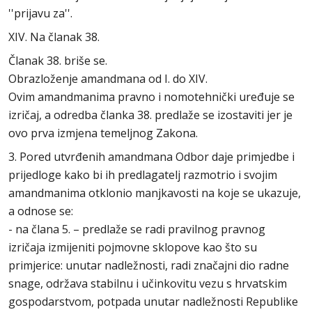
''prijavu za''.
XIV. Na članak 38.
Članak 38. briše se.
Obrazloženje amandmana od I. do XIV.
Ovim amandmanima pravno i nomotehnički uređuje se
izričaj, a odredba članka 38. predlaže se izostaviti jer je
ovo prva izmjena temeljnog Zakona.
3. Pored utvrđenih amandmana Odbor daje primjedbe i
prijedloge kako bi ih predlagatelj razmotrio i svojim
amandmanima otklonio manjkavosti na koje se ukazuje,
a odnose se:
- na člana 5. – predlaže se radi pravilnog pravnog
izričaja izmijeniti pojmovne sklopove kao što su
primjerice: unutar nadležnosti, radi značajni dio radne
snage, održava stabilnu i učinkovitu vezu s hrvatskim
gospodarstvom, potpada unutar nadležnosti Republike