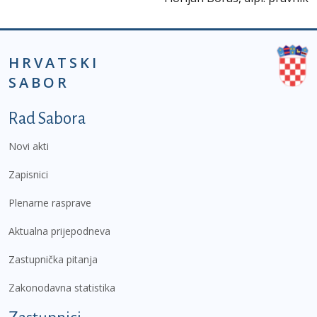
HRVATSKI
SABOR
Podnožje prvi izbornik
Rad Sabora
Novi akti
Zapisnici
Plenarne rasprave
Aktualna prijepodneva
Zastupnička pitanja
Zakonodavna statistika