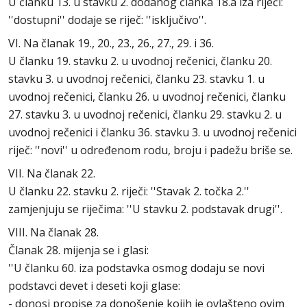
U članku 13. u stavku 2. dodanog članka 18.a iza riječi:
''dostupni'' dodaje se riječ: ''isključivo''.
VI. Na članak 19., 20., 23., 26., 27., 29. i 36.
U članku 19. stavku 2. u uvodnoj rečenici, članku 20.
stavku 3. u uvodnoj rečenici, članku 23. stavku 1. u
uvodnoj rečenici, članku 26. u uvodnoj rečenici, članku
27. stavku 3. u uvodnoj rečenici, članku 29. stavku 2. u
uvodnoj rečenici i članku 36. stavku 3. u uvodnoj rečenici
riječ: ''novi'' u određenom rodu, broju i padežu briše se.
VII. Na članak 22.
U članku 22. stavku 2. riječi: ''Stavak 2. točka 2.''
zamjenjuju se riječima: ''U stavku 2. podstavak drugi''.
VIII. Na članak 28.
Članak 28. mijenja se i glasi:
''U članku 60. iza podstavka osmog dodaju se novi
podstavci devet i deseti koji glase:
- donosi propise za donošenje kojih je ovlašteno ovim