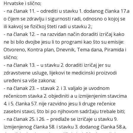
Hrvatske i slično;
- na članak 11. – odrediti u stavku 1. dodanog članka 17.a
o čijem se zdravlju i sigurnosti radi, odnosno o kojoj se
ili kakvoj se fizičkoj šteti radi u stavku 2.;
- na članak 12. – na razvidan način doraditi izričaj kako
ne bi bilo dvojbe jesu li to programi kao što su emisije:
Otvoreno, Kontra plan, Dnevnik, Tema dana, Piramida i
slično;
- na članak 13. – u stavku 2. doraditi izričaj jer su
zdravstvene usluge, lijekovi te medicinski proizvodi
uređeni sa više zakona;
- na članak 23. – stavak 2. i 3. valjalo je uvodnom
rečenicom stavka 2. objediniti a u izmijenjenim stavcima
4. i 5. članka 57. nije razvidno jesu li druge rečenice
zasebni stavci, što bi po njihovom sadržaju trebale biti;
- na članak 25. i 26. – predlaže se izričaje u stavku 9.
izmijenjenog članka 58. i stavku 3. dodanog članka 58.a,