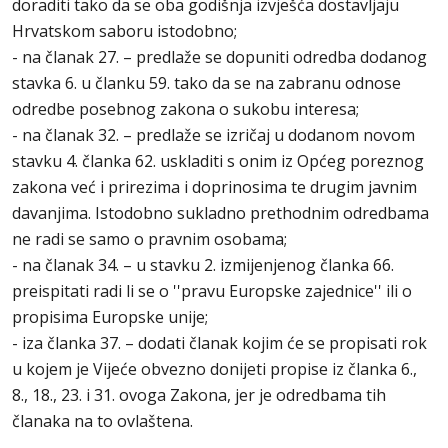
doraditi tako da se oba godišnja izvješća dostavljaju
Hrvatskom saboru istodobno;
- na članak 27. – predlaže se dopuniti odredba dodanog
stavka 6. u članku 59. tako da se na zabranu odnose
odredbe posebnog zakona o sukobu interesa;
- na članak 32. – predlaže se izričaj u dodanom novom
stavku 4. članka 62. uskladiti s onim iz Općeg poreznog
zakona već i prirezima i doprinosima te drugim javnim
davanjima. Istodobno sukladno prethodnim odredbama
ne radi se samo o pravnim osobama;
- na članak 34. – u stavku 2. izmijenjenog članka 66.
preispitati radi li se o ''pravu Europske zajednice'' ili o
propisima Europske unije;
- iza članka 37. – dodati članak kojim će se propisati rok
u kojem je Vijeće obvezno donijeti propise iz članka 6.,
8., 18., 23. i 31. ovoga Zakona, jer je odredbama tih
članaka na to ovlaštena.