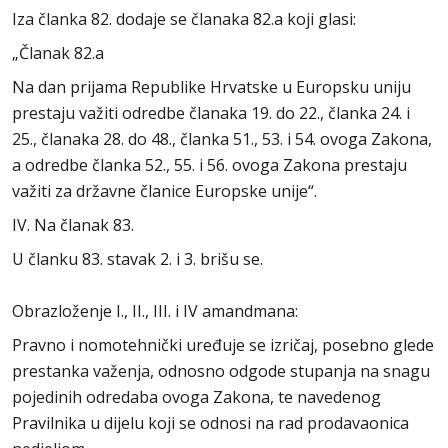
Iza članka 82. dodaje se članaka 82.a koji glasi:
„Članak 82.a
Na dan prijama Republike Hrvatske u Europsku uniju
prestaju važiti odredbe članaka 19. do 22., članka 24. i
25., članaka 28. do 48., članka 51., 53. i 54. ovoga Zakona,
a odredbe članka 52., 55. i 56. ovoga Zakona prestaju
važiti za državne članice Europske unije“.
IV. Na članak 83.
U članku 83. stavak 2. i 3. brišu se.
Obrazloženje I., II., III. i IV amandmana:
Pravno i nomotehnički uređuje se izričaj, posebno glede
prestanka važenja, odnosno odgode stupanja na snagu
pojedinih odredaba ovoga Zakona, te navedenog
Pravilnika u dijelu koji se odnosi na rad prodavaonica