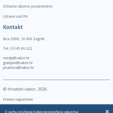
Državno izborno povjerenstvo
Ustavni sud RH
Kontakt
Ilica 256B, 10 000 Zagreb
Tel.:
01/45 69 222
mediji@sabor.hr
gradjani@sabor.hr
pisarnica@sabor.hr
© Hrvatski sabor,
2026
Pravne napomene
Izjava o pristupačnosti
U svrhu pružanja boljeg korisničkog iskustva