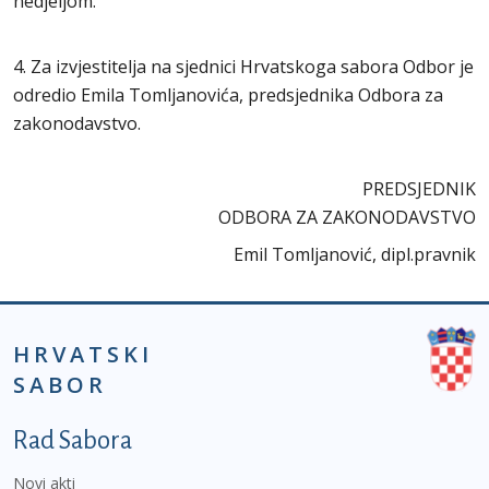
nedjeljom.
4. Za izvjestitelja na sjednici Hrvatskoga sabora Odbor je
odredio Emila Tomljanovića, predsjednika Odbora za
zakonodavstvo.
PREDSJEDNIK
ODBORA ZA ZAKONODAVSTVO
Emil Tomljanović, dipl.pravnik
HRVATSKI
SABOR
Podnožje prvi izbornik
Rad Sabora
Novi akti