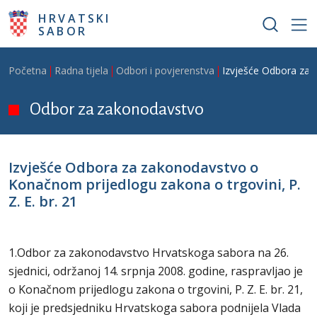
Skoči na glavni sadržaj
HRVATSKI
SABOR
Breadcrumb
Početna
Radna tijela
Odbori i povjerenstva
Izvješće Odbora za z
Odbor za zakonodavstvo
Izvješće Odbora za zakonodavstvo o
Konačnom prijedlogu zakona o trgovini, P.
Z. E. br. 21
1.Odbor za zakonodavstvo Hrvatskoga sabora na 26.
sjednici, održanoj 14. srpnja 2008. godine, raspravljao je
o Konačnom prijedlogu zakona o trgovini, P. Z. E. br. 21,
koji je predsjedniku Hrvatskoga sabora podnijela Vlada