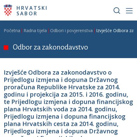
Skoči na glavni sadržaj
HRVATSKI
SABOR
Breadcrumb
Početna
Radna tijela
Odbori i povjerenstva
Izvješće Odbora za z
Odbor za zakonodavstvo
Izvješće Odbora za zakonodavstvo o
Prijedlogu izmjena i dopuna Državnog
proračuna Republike Hrvatske za 2014.
godinu i projekcija za 2015. i 2016. godinu,
te Prijedlogu izmjena i dopuna financijskog
plana Hrvatskih voda za 2014. godinu,
Prijedlogu izmjena i dopuna financijskog
plana Hrvatskih cesta za 2014. godinu,
Prijedlogu izmjena i dopuna Državnog