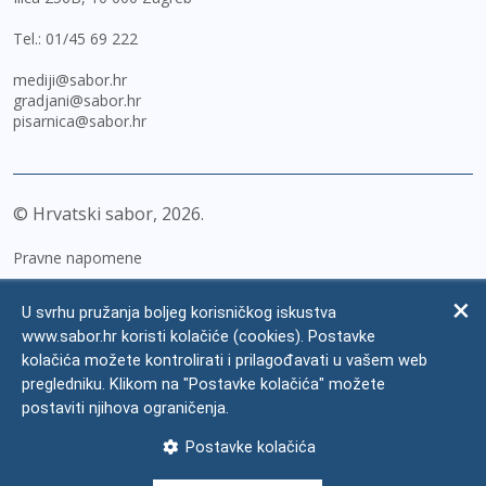
Tel.:
01/45 69 222
mediji@sabor.hr
gradjani@sabor.hr
pisarnica@sabor.hr
© Hrvatski sabor,
2026
Pravne napomene
Izjava o pristupačnosti
U svrhu pružanja boljeg korisničkog iskustva
Zaštita osobnih podataka
www.sabor.hr koristi kolačiće (cookies). Postavke
kolačića možete kontrolirati i prilagođavati u vašem web
Impressum
pregledniku. Klikom na "Postavke kolačića" možete
Česta pitanja
postaviti njihova ograničenja.
Kontakti
Postavke kolačića
Mapa weba