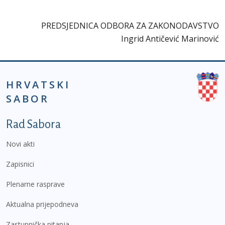
PREDSJEDNICA ODBORA ZA ZAKONODAVSTVO
Ingrid Antičević Marinović
HRVATSKI
SABOR
Podnožje prvi izbornik
Rad Sabora
Novi akti
Zapisnici
Plenarne rasprave
Aktualna prijepodneva
Zastupnička pitanja