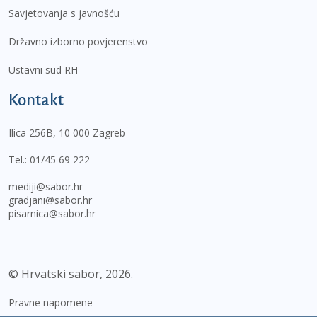
Savjetovanja s javnošću
Državno izborno povjerenstvo
Ustavni sud RH
Kontakt
Ilica 256B, 10 000 Zagreb
Tel.:
01/45 69 222
mediji@sabor.hr
gradjani@sabor.hr
pisarnica@sabor.hr
© Hrvatski sabor,
2026
Pravne napomene