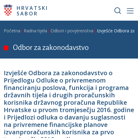
Skoči na glavni sadržaj
HRVATSKI
SABOR
Breadcrumb
Početna
Radna tijela
Odbori i povjerenstva
Izvješće Odbora za z
Odbor za zakonodavstvo
Izvješće Odbora za zakonodavstvo o
Prijedlogu Odluke o privremenom
financiranju poslova, funkcija i programa
državnih tijela i drugih proračunskih
korisnika državnog proračuna Republike
Hrvatske u prvom tromjesečju 2016. godine
i Prijedlozi odluka o davanju suglasnosti
na privremene financijske planove
izvanproračunskih korisnika za prvo