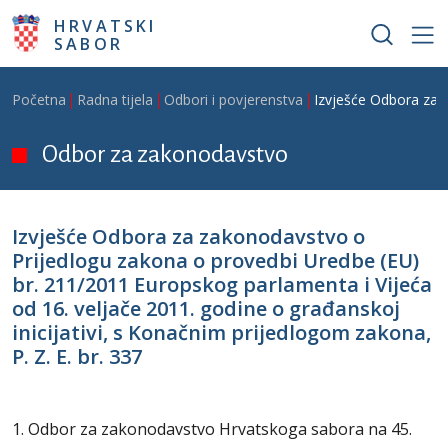
Skoči na glavni sadržaj
HRVATSKI
SABOR
Breadcrumb
Početna
Radna tijela
Odbori i povjerenstva
Izvješće Odbora za z
Odbor za zakonodavstvo
Izvješće Odbora za zakonodavstvo o
Prijedlogu zakona o provedbi Uredbe (EU)
br. 211/2011 Europskog parlamenta i Vijeća
od 16. veljače 2011. godine o građanskoj
inicijativi, s Konačnim prijedlogom zakona,
P. Z. E. br. 337
1. Odbor za zakonodavstvo Hrvatskoga sabora na 45.