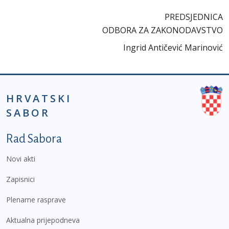
PREDSJEDNICA
ODBORA ZA ZAKONODAVSTVO
Ingrid Antičević Marinović
HRVATSKI
SABOR
Podnožje prvi izbornik
Rad Sabora
Novi akti
Zapisnici
Plenarne rasprave
Aktualna prijepodneva