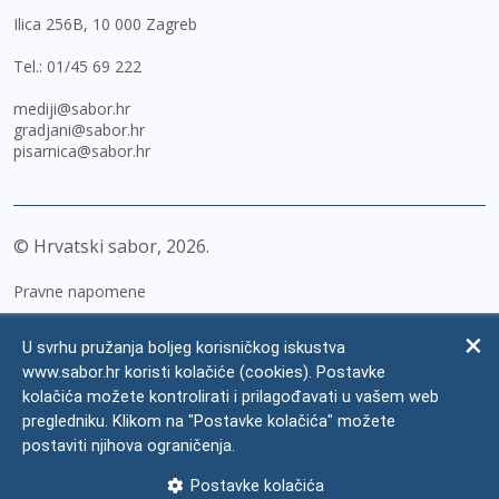
Ilica 256B, 10 000 Zagreb
Tel.:
01/45 69 222
mediji@sabor.hr
gradjani@sabor.hr
pisarnica@sabor.hr
© Hrvatski sabor,
2026
Pravne napomene
Izjava o pristupačnosti
U svrhu pružanja boljeg korisničkog iskustva
Zaštita osobnih podataka
www.sabor.hr koristi kolačiće (cookies). Postavke
kolačića možete kontrolirati i prilagođavati u vašem web
Impressum
pregledniku. Klikom na "Postavke kolačića" možete
Česta pitanja
postaviti njihova ograničenja.
Kontakti
Postavke kolačića