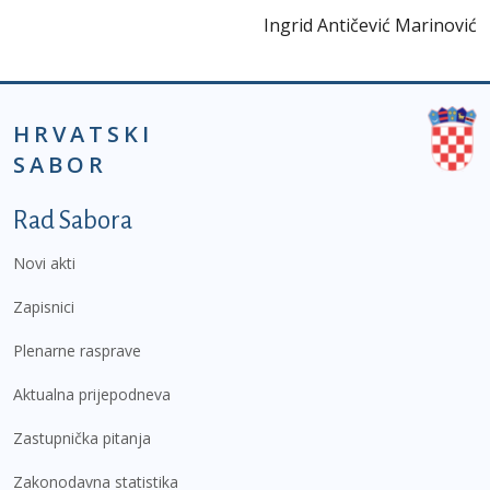
Ingrid Antičević Marinović
HRVATSKI
SABOR
Podnožje prvi izbornik
Rad Sabora
Novi akti
Zapisnici
Plenarne rasprave
Aktualna prijepodneva
Zastupnička pitanja
Zakonodavna statistika