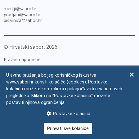
mediji@sabor.hr
gradjani@sabor.hr
pisarnica@sabor.hr
© Hrvatski sabor,
2026
Pravne napomene
Izjava o pristupačnosti
U svrhu pružanja boljeg korisničkog iskustva
Zaštita osobnih podataka
www.sabor.hr koristi kolačiće (cookies). Postavke
kolačića možete kontrolirati i prilagođavati u vašem web
Impressum
pregledniku. Klikom na "Postavke kolačića" možete
Česta pitanja
postaviti njihova ograničenja.
Kontakti
Postavke kolačića
Mapa weba
Prihvati sve kolačiće