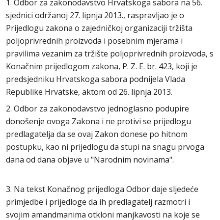
1. Odbor za zakonodavstvo Hrvatskoga sabora na 56.
sjednici održanoj 27. lipnja 2013., raspravljao je o
Prijedlogu zakona o zajedničkoj organizaciji tržišta
poljoprivrednih proizvoda i posebnim mjerama i
pravilima vezanim za tržište poljoprivrednih proizvoda, s
Konačnim prijedlogom zakona, P. Z. E. br. 423, koji je
predsjedniku Hrvatskoga sabora podnijela Vlada
Republike Hrvatske, aktom od 26. lipnja 2013.
2. Odbor za zakonodavstvo jednoglasno podupire
donošenje ovoga Zakona i ne protivi se prijedlogu
predlagatelja da se ovaj Zakon donese po hitnom
postupku, kao ni prijedlogu da stupi na snagu prvoga
dana od dana objave u "Narodnim novinama".
3. Na tekst Konačnog prijedloga Odbor daje sljedeće
primjedbe i prijedloge da ih predlagatelj razmotri i
svojim amandmanima otkloni manjkavosti na koje se