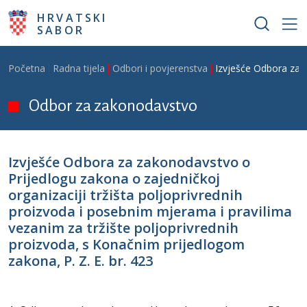
Skoči na glavni sadržaj
HRVATSKI
SABOR
Breadcrumb
Početna
Radna tijela
Odbori i povjerenstva
Izvješće Odbora za z
Odbor za zakonodavstvo
Izvješće Odbora za zakonodavstvo o
Prijedlogu zakona o zajedničkoj
organizaciji tržišta poljoprivrednih
proizvoda i posebnim mjerama i pravilima
vezanim za tržište poljoprivrednih
proizvoda, s Konačnim prijedlogom
zakona, P. Z. E. br. 423