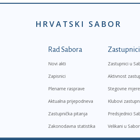
HRVATSKI SABOR
Podnožje prvi izborni
Rad Sabora
Zastupnici
Novi akti
Zastupnici u Sa
Zapisnici
Aktivnost zastu
Plenarne rasprave
Stegovne mjere
Aktualna prijepodneva
Klubovi zastupn
Zastupnička pitanja
Predsjednici Sa
Zakonodavna statistika
Velikani u Sabo