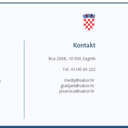
Kontakt
Ilica 256B, 10 000 Zagreb
Tel.:
01/45 69 222
mediji@sabor.hr
o
gradjani@sabor.hr
pisarnica@sabor.hr