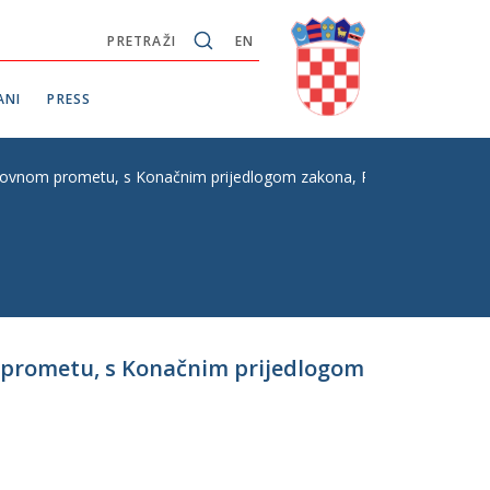
PRETRAŽI
EN
ANI
PRESS
tovnom prometu, s Konačnim prijedlogom zakona, P. Z. E. br. 426
m prometu, s Konačnim prijedlogom