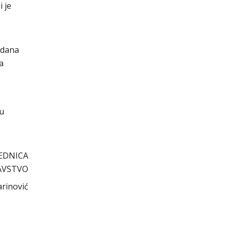
 je
 dana
a
cu
EDNICA
AVSTVO
arinović