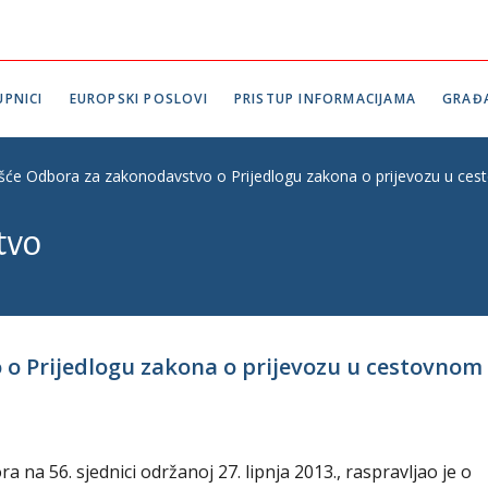
PNICI
EUROPSKI POSLOVI
PRISTUP INFORMACIJAMA
GRAĐ
ešće Odbora za zakonodavstvo o Prijedlogu zakona o prijevozu u ces
tvo
 o Prijedlogu zakona o prijevozu u cestovno
na 56. sjednici održanoj 27. lipnja 2013., raspravljao je o