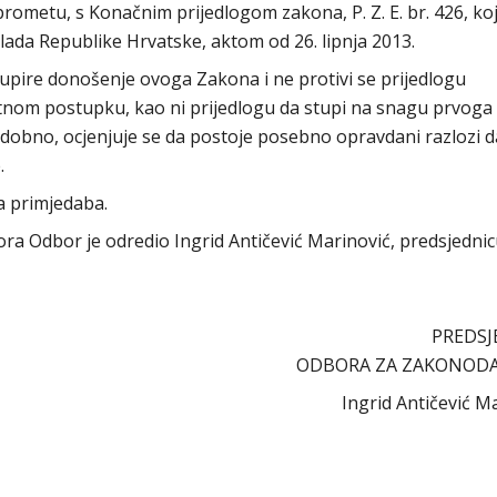
ometu, s Konačnim prijedlogom zakona, P. Z. E. br. 426, koji
ada Republike Hrvatske, aktom od 26. lipnja 2013.
pire donošenje ovoga Zakona i ne protivi se prijedlogu
itnom postupku, kao ni prijedlogu da stupi na snagu prvoga
dobno, ocjenjuje se da postoje posebno opravdani razlozi d
.
a primjedaba.
abora Odbor je odredio Ingrid Antičević Marinović, predsjedni
PREDSJ
ODBORA ZA ZAKONOD
Ingrid Antičević M