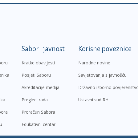
k
Sabor i javnost
Korisne poveznice
boru
Kratke obavijesti
Narodne novine
pnika
Posjeti Saboru
Savjetovanja s javnošću
Akreditacije medija
Državno izborno povjerenstv
ika
Pregledi rada
Ustavni sud RH
bora
Proračun Sabora
ru
Edukativni centar