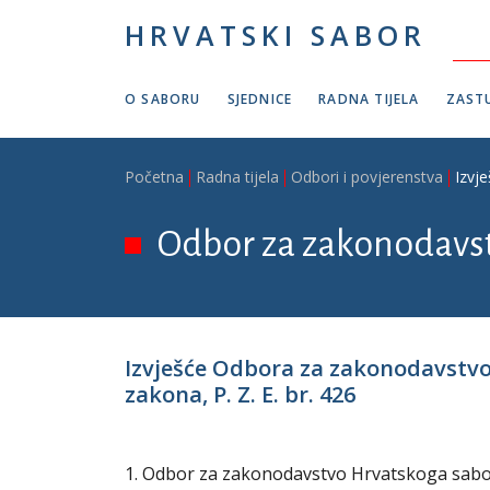
Skoči na glavni sadržaj
HRVATSKI SABOR
O SABORU
SJEDNICE
RADNA TIJELA
ZASTU
Breadcrumb
Početna
Radna tijela
Odbori i povjerenstva
Izvj
Odbor za zakonodavs
Izvješće Odbora za zakonodavstvo
zakona, P. Z. E. br. 426
1. Odbor za zakonodavstvo Hrvatskoga sabora 