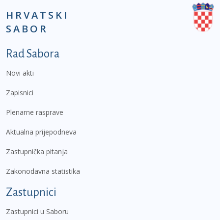
HRVATSKI
SABOR
Podnožje prvi izbornik
Rad Sabora
Novi akti
Zapisnici
Plenarne rasprave
Aktualna prijepodneva
Zastupnička pitanja
Zakonodavna statistika
Zastupnici
Zastupnici u Saboru