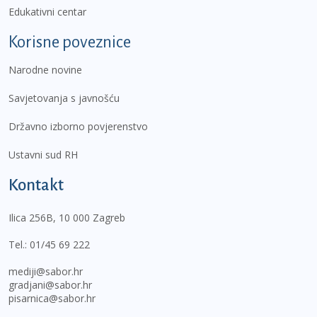
Edukativni centar
Korisne poveznice
Narodne novine
Savjetovanja s javnošću
Državno izborno povjerenstvo
Ustavni sud RH
Kontakt
Ilica 256B, 10 000 Zagreb
Tel.:
01/45 69 222
mediji@sabor.hr
gradjani@sabor.hr
pisarnica@sabor.hr