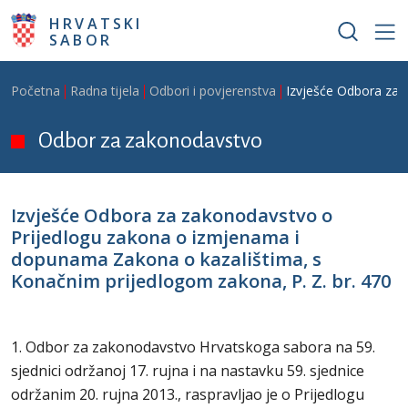
Skoči na glavni sadržaj
HRVATSKI
SABOR
Breadcrumb
Početna
Radna tijela
Odbori i povjerenstva
Izvješće Odbora za 
Odbor za zakonodavstvo
Izvješće Odbora za zakonodavstvo o
Prijedlogu zakona o izmjenama i
dopunama Zakona o kazalištima, s
Konačnim prijedlogom zakona, P. Z. br. 470
1. Odbor za zakonodavstvo Hrvatskoga sabora na 59.
sjednici održanoj 17. rujna i na nastavku 59. sjednice
održanim 20. rujna 2013., raspravljao je o Prijedlogu