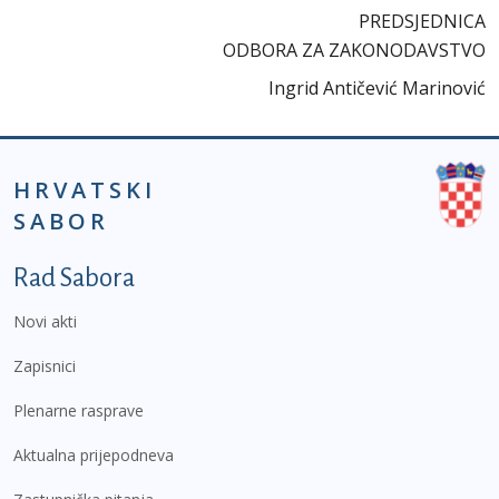
PREDSJEDNICA
ODBORA ZA ZAKONODAVSTVO
Ingrid Antičević Marinović
HRVATSKI
SABOR
Podnožje prvi izbornik
Rad Sabora
Novi akti
Zapisnici
Plenarne rasprave
Aktualna prijepodneva