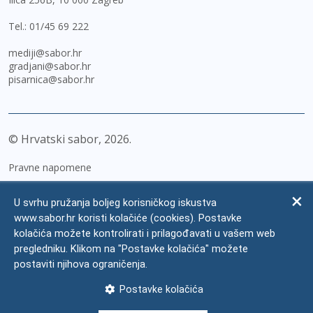
Tel.:
01/45 69 222
mediji@sabor.hr
gradjani@sabor.hr
pisarnica@sabor.hr
© Hrvatski sabor,
2026
Pravne napomene
Izjava o pristupačnosti
U svrhu pružanja boljeg korisničkog iskustva
Zaštita osobnih podataka
www.sabor.hr koristi kolačiće (cookies). Postavke
kolačića možete kontrolirati i prilagođavati u vašem web
Impressum
pregledniku. Klikom na "Postavke kolačića" možete
Česta pitanja
postaviti njihova ograničenja.
Kontakti
Postavke kolačića
Mapa weba