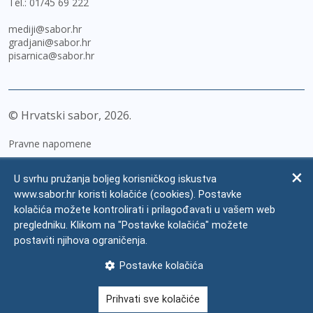
Tel.:
01/45 69 222
mediji@sabor.hr
gradjani@sabor.hr
pisarnica@sabor.hr
© Hrvatski sabor,
2026
Pravne napomene
Izjava o pristupačnosti
U svrhu pružanja boljeg korisničkog iskustva
Zaštita osobnih podataka
www.sabor.hr koristi kolačiće (cookies). Postavke
kolačića možete kontrolirati i prilagođavati u vašem web
Impressum
pregledniku. Klikom na "Postavke kolačića" možete
Česta pitanja
postaviti njihova ograničenja.
Kontakti
Postavke kolačića
Mapa weba
Prihvati sve kolačiće