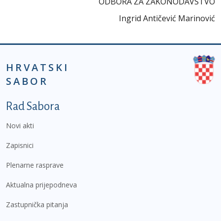
ODBORA ZA ZAKONODAVSTVO
Ingrid Antičević Marinović
HRVATSKI
SABOR
Podnožje prvi izbornik
Rad Sabora
Novi akti
Zapisnici
Plenarne rasprave
Aktualna prijepodneva
Zastupnička pitanja