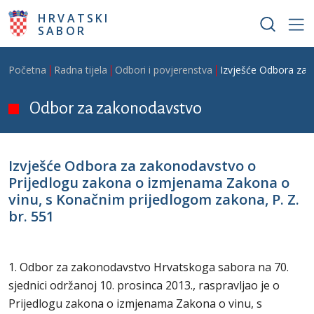
Skoči na glavni sadržaj
HRVATSKI
SABOR
Breadcrumb
Početna
Radna tijela
Odbori i povjerenstva
Izvješće Odbora za 
Odbor za zakonodavstvo
Izvješće Odbora za zakonodavstvo o
Prijedlogu zakona o izmjenama Zakona o
vinu, s Konačnim prijedlogom zakona, P. Z.
br. 551
1. Odbor za zakonodavstvo Hrvatskoga sabora na 70.
sjednici održanoj 10. prosinca 2013., raspravljao je o
Prijedlogu zakona o izmjenama Zakona o vinu, s