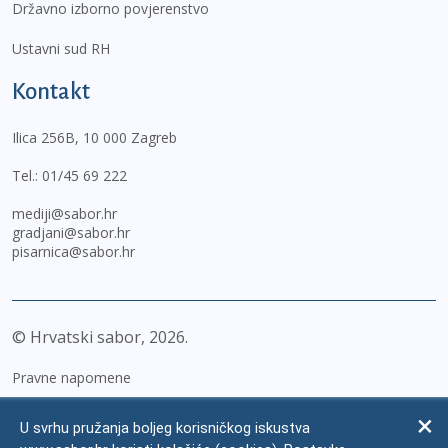
Državno izborno povjerenstvo
Ustavni sud RH
Kontakt
Ilica 256B, 10 000 Zagreb
Tel.:
01/45 69 222
mediji@sabor.hr
gradjani@sabor.hr
pisarnica@sabor.hr
© Hrvatski sabor,
2026
Pravne napomene
Izjava o pristupačnosti
U svrhu pružanja boljeg korisničkog iskustva
Zaštita osobnih podataka