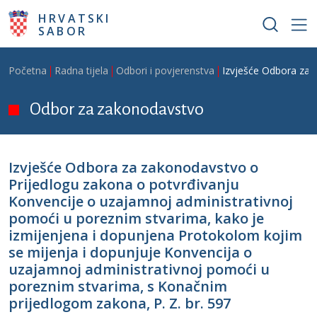
Skoči na glavni sadržaj
HRVATSKI
SABOR
Breadcrumb
Početna
Radna tijela
Odbori i povjerenstva
Izvješće Odbora za 
Odbor za zakonodavstvo
Izvješće Odbora za zakonodavstvo o
Prijedlogu zakona o potvrđivanju
Konvencije o uzajamnoj administrativnoj
pomoći u poreznim stvarima, kako je
izmijenjena i dopunjena Protokolom kojim
se mijenja i dopunjuje Konvencija o
uzajamnoj administrativnoj pomoći u
poreznim stvarima, s Konačnim
prijedlogom zakona, P. Z. br. 597