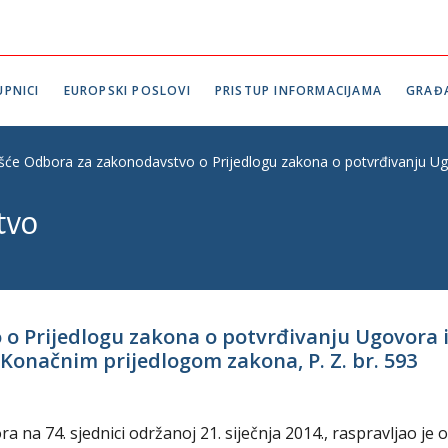
PNICI
EUROPSKI POSLOVI
PRISTUP INFORMACIJAMA
GRAĐ
ešće Odbora za zakonodavstvo o Prijedlogu zakona o potvrđivanju Ugo
tvo
 o Prijedlogu zakona o potvrđivanju Ugovora 
 Konačnim prijedlogom zakona, P. Z. br. 593
na 74. sjednici održanoj 21. siječnja 2014., raspravljao je o