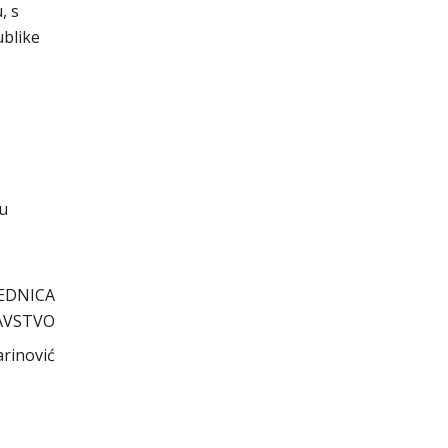
, s
ublike
cu
EDNICA
AVSTVO
arinović