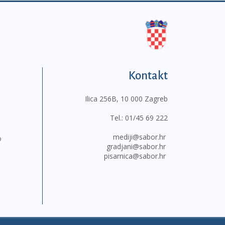
Kontakt
Ilica 256B, 10 000 Zagreb
Tel.:
01/45 69 222
mediji@sabor.hr
o
gradjani@sabor.hr
pisarnica@sabor.hr