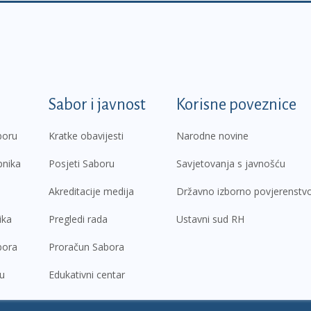
k
Sabor i javnost
Korisne poveznice
boru
Kratke obavijesti
Narodne novine
pnika
Posjeti Saboru
Savjetovanja s javnošću
Akreditacije medija
Državno izborno povjerenstv
ika
Pregledi rada
Ustavni sud RH
bora
Proračun Sabora
ru
Edukativni centar