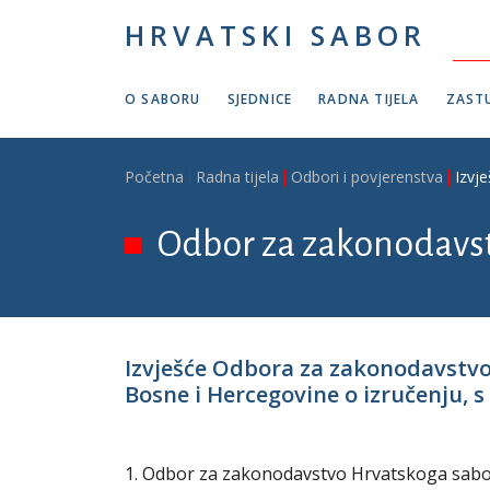
Skoči na glavni sadržaj
HRVATSKI SABOR
O SABORU
SJEDNICE
RADNA TIJELA
ZASTU
Breadcrumb
Početna
Radna tijela
Odbori i povjerenstva
Izvj
Odbor za zakonodavs
Izvješće Odbora za zakonodavstvo
Bosne i Hercegovine o izručenju, s
1. Odbor za zakonodavstvo Hrvatskoga sabora 