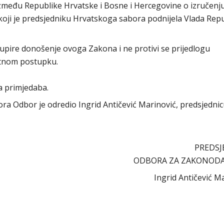
zmeđu Republike Hrvatske i Bosne i Hercegovine o izručenju
 koji je predsjedniku Hrvatskoga sabora podnijela Vlada Rep
pire donošenje ovoga Zakona i ne protivi se prijedlogu
hitnom postupku.
a primjedaba.
abora Odbor je odredio Ingrid Antičević Marinović, predsjedni
PREDSJ
ODBORA ZA ZAKONOD
Ingrid Antičević M