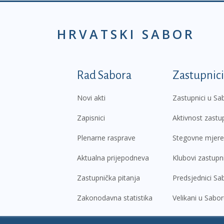
HRVATSKI SABOR
Podnožje prvi izborni
Rad Sabora
Zastupnici
Novi akti
Zastupnici u Sa
Zapisnici
Aktivnost zastu
Plenarne rasprave
Stegovne mjere
Aktualna prijepodneva
Klubovi zastupn
Zastupnička pitanja
Predsjednici Sa
Zakonodavna statistika
Velikani u Sabo