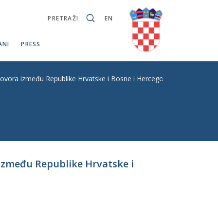
PRETRAŽI
EN
ANI
PRESS
vora između Republike Hrvatske i Bosne i Hercegovine o izručenju, 
između Republike Hrvatske i