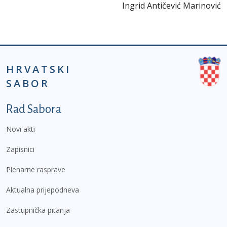
Ingrid Antičević Marinović
HRVATSKI
SABOR
Podnožje prvi izbornik
Rad Sabora
Novi akti
Zapisnici
Plenarne rasprave
Aktualna prijepodneva
Zastupnička pitanja