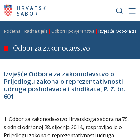
Skoči na glavni sadržaj
HRVATSKI
SABOR
Breadcrumb
Početna
Radna tijela
Odbori i povjerenstva
Izvješće Odbora za z
Odbor za zakonodavstvo
Izvješće Odbora za zakonodavstvo o
Prijedlogu zakona o reprezentativnosti
udruga poslodavaca i sindikata, P. Z. br.
601
1. Odbor za zakonodavstvo Hrvatskoga sabora na 75.
sjednici održanoj 28. siječnja 2014., raspravljao je o
Prijedlogu zakona o reprezentativnosti udruga