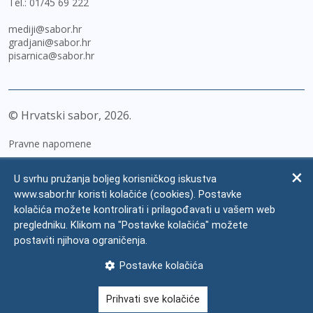
Tel.:
01/45 69 222
mediji@sabor.hr
gradjani@sabor.hr
pisarnica@sabor.hr
© Hrvatski sabor,
2026
Pravne napomene
Izjava o pristupačnosti
U svrhu pružanja boljeg korisničkog iskustva
Zaštita osobnih podataka
www.sabor.hr koristi kolačiće (cookies). Postavke
kolačića možete kontrolirati i prilagođavati u vašem web
Impressum
pregledniku. Klikom na "Postavke kolačića" možete
Česta pitanja
postaviti njihova ograničenja.
Kontakti
Postavke kolačića
Mapa weba
Prihvati sve kolačiće