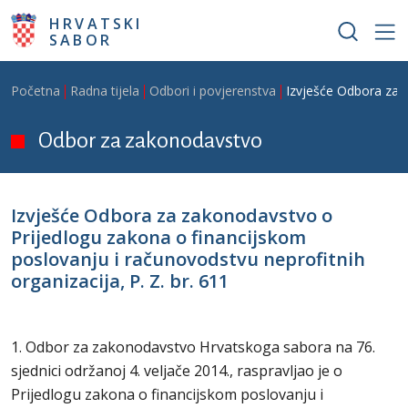
Skoči na glavni sadržaj
HRVATSKI
SABOR
Breadcrumb
Početna
Radna tijela
Odbori i povjerenstva
Izvješće Odbora za z
Odbor za zakonodavstvo
Izvješće Odbora za zakonodavstvo o
Prijedlogu zakona o financijskom
poslovanju i računovodstvu neprofitnih
organizacija, P. Z. br. 611
1. Odbor za zakonodavstvo Hrvatskoga sabora na 76.
sjednici održanoj 4. veljače 2014., raspravljao je o
Prijedlogu zakona o financijskom poslovanju i