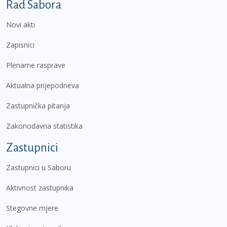
Podnožje prvi izbornik
Rad Sabora
Novi akti
Zapisnici
Plenarne rasprave
Aktualna prijepodneva
Zastupnička pitanja
Zakonodavna statistika
Zastupnici
Zastupnici u Saboru
Aktivnost zastupnika
Stegovne mjere