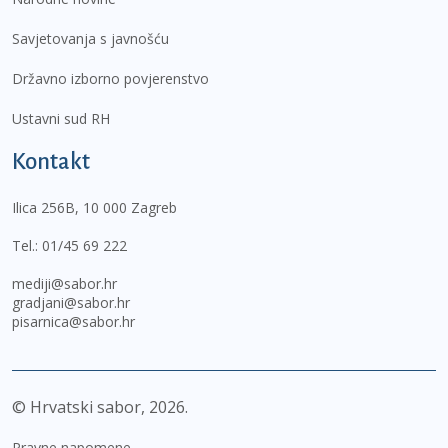
Savjetovanja s javnošću
Državno izborno povjerenstvo
Ustavni sud RH
Kontakt
Ilica 256B, 10 000 Zagreb
Tel.:
01/45 69 222
mediji@sabor.hr
gradjani@sabor.hr
pisarnica@sabor.hr
© Hrvatski sabor,
2026
Pravne napomene