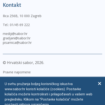
Kontakt
Ilica 256B, 10 000 Zagreb
Tel.:
01/45 69 222
mediji@sabor.hr
gradjani@sabor.hr
pisarnica@sabor.hr
© Hrvatski sabor,
2026
Pravne napomene
Izjava o pristupačnosti
U svrhu pružanja boljeg korisničkog iskustva
Zaštita osobnih podataka
www.sabor.hr koristi kolačiće (cookies). Postavke
kolačića možete kontrolirati i prilagođavati u vašem web
Impressum
pregledniku. Klikom na "Postavke kolačića" možete
Česta pitanja
postaviti njihova ograničenja.