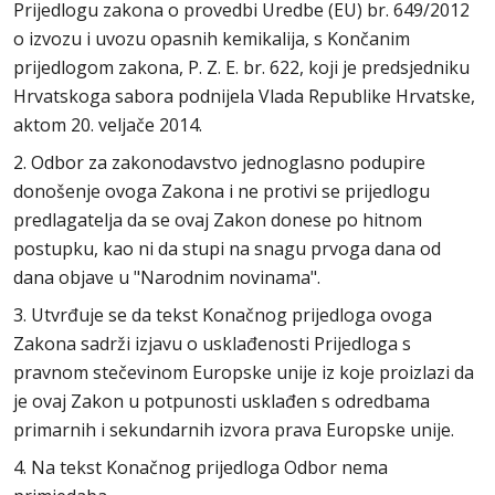
Prijedlogu zakona o provedbi Uredbe (EU) br. 649/2012
o izvozu i uvozu opasnih kemikalija, s Končanim
prijedlogom zakona, P. Z. E. br. 622, koji je predsjedniku
Hrvatskoga sabora podnijela Vlada Republike Hrvatske,
aktom 20. veljače 2014.
2. Odbor za zakonodavstvo jednoglasno podupire
donošenje ovoga Zakona i ne protivi se prijedlogu
predlagatelja da se ovaj Zakon donese po hitnom
postupku, kao ni da stupi na snagu prvoga dana od
dana objave u "Narodnim novinama".
3. Utvrđuje se da tekst Konačnog prijedloga ovoga
Zakona sadrži izjavu o usklađenosti Prijedloga s
pravnom stečevinom Europske unije iz koje proizlazi da
je ovaj Zakon u potpunosti usklađen s odredbama
primarnih i sekundarnih izvora prava Europske unije.
4. Na tekst Konačnog prijedloga Odbor nema