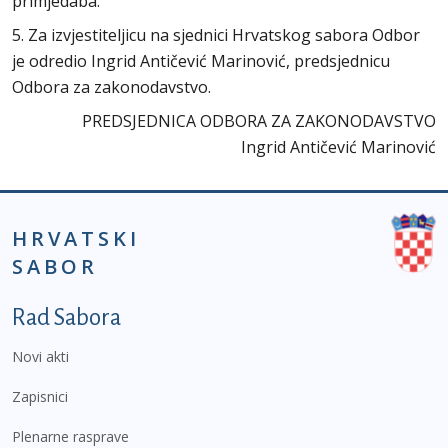
primjedaba.
5. Za izvjestiteljicu na sjednici Hrvatskog sabora Odbor
je odredio Ingrid Antičević Marinović, predsjednicu
Odbora za zakonodavstvo.
PREDSJEDNICA ODBORA ZA ZAKONODAVSTVO
Ingrid Antičević Marinović
HRVATSKI
SABOR
Podnožje prvi izbornik
Rad Sabora
Novi akti
Zapisnici
Plenarne rasprave