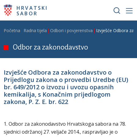
Skoči na glavni sadržaj
HRVATSKI
SABOR
Breadcrumb
Početna
Radna tijela
Odbori i povjerenstva
Izvješće Odbora za z
Odbor za zakonodavstvo
Izvješće Odbora za zakonodavstvo o
Prijedlogu zakona o provedbi Uredbe (EU)
br. 649/2012 o izvozu i uvozu opasnih
kemikalija, s Konačnim prijedlogom
zakona, P. Z. E. br. 622
1. Odbor za zakonodavstvo Hrvatskoga sabora na 78.
sjednici održanoj 27. veljače 2014., raspravljao je o