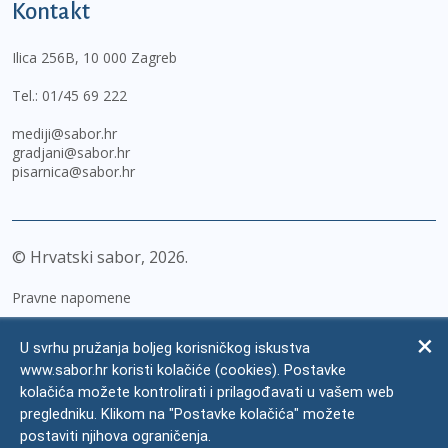
Kontakt
Ilica 256B, 10 000 Zagreb
Tel.:
01/45 69 222
mediji@sabor.hr
gradjani@sabor.hr
pisarnica@sabor.hr
© Hrvatski sabor,
2026
Pravne napomene
Izjava o pristupačnosti
U svrhu pružanja boljeg korisničkog iskustva
Zaštita osobnih podataka
www.sabor.hr koristi kolačiće (cookies). Postavke
kolačića možete kontrolirati i prilagođavati u vašem web
Impressum
pregledniku. Klikom na "Postavke kolačića" možete
Česta pitanja
postaviti njihova ograničenja.