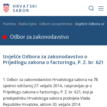
Skoči na glavni sadržaj
HRVATSKI
SABOR
Breadcrumb
Početna
Radna tijela
Odbori i povjerenstva
Izvješće Odbora za z
Odbor za zakonodavstvo
Izvješće Odbora za zakonodavstvo o
Prijedlogu zakona o factoringu, P. Z. br. 621
1. Odbor za zakonodavstvo Hrvatskoga sabora na 78.
sjednici održanoj 27. veljače 2014., raspravljao je o
Prijedlogu zakona o factoringu, P. Z. br. 621, koji je
predsjedniku Hrvatskoga sabora podnijela Vlada
Republike Hrvatske, aktom 20. veljače 2014.