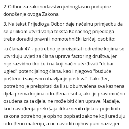
2. Odbor za zakonodavstvo jednoglasno podupire
donošenje ovoga Zakona.
3. Na tekst Prijedloga Odbor daje načelnu primjedbu da
se prilikom utvrđivanja teksta Konačnog prijedloga
treba doraditi pravni i nomotehnički izričaj, osobito:
-u članak 47. - potrebno je preispitati odredbe kojima se
utvrđuju uvjeti za člana uprave factoring društva, jer
nije razvidno tko će i na koji način utvrđivati "dobar
ugled" potencijalnog člana, kao i njegovo "buduće
pošteno i savjesno obavljanje poslova". Također,
potrebno je preispitati da li su obuhvaćena sva kaznena
djela prema kojima određena osoba, ako je pravomoćno
osuđena za ta djela, ne može biti član uprave. Nadalje,
kod navođenja prekršaja ili kaznenih djela iz pojedinih
zakona potrebno je opisno popisati zakone koji uređuju
određenu materiju, a ne navoditi njihov puni naziv, jer