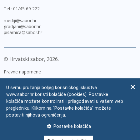
Tel.:
01/45 69 222
mediji@sabor.hr
gradjani@sabor.hr
pisarnica@sabor.hr
© Hrvatski sabor,
2026
Pravne napomene
Izjava o pristupačnosti
U svrhu pružanja boljeg korisničkog iskustva
Zaštita osobnih podataka
www.sabor.hr koristi kolačiće (cookies). Postavke
kolačića možete kontrolirati i prilagođavati u vašem web
Impressum
pregledniku. Klikom na "Postavke kolačića" možete
Česta pitanja
postaviti njihova ograničenja.
Kontakti
Postavke kolačića
Mapa weba