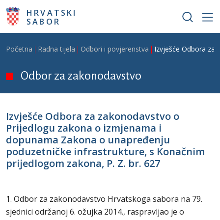
Skoči na glavni sadržaj
HRVATSKI
SABOR
Breadcrumb
Početna
Radna tijela
Odbori i povjerenstva
Izvješće Odbora za 
Odbor za zakonodavstvo
Izvješće Odbora za zakonodavstvo o
Prijedlogu zakona o izmjenama i
dopunama Zakona o unapređenju
poduzetničke infrastrukture, s Konačnim
prijedlogom zakona, P. Z. br. 627
1. Odbor za zakonodavstvo Hrvatskoga sabora na 79.
sjednici održanoj 6. ožujka 2014., raspravljao je o