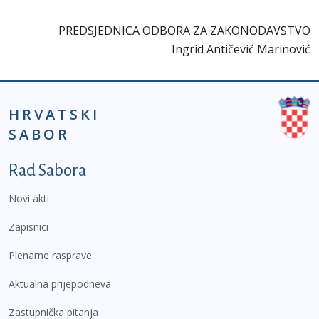
PREDSJEDNICA ODBORA ZA ZAKONODAVSTVO
Ingrid Antičević Marinović
HRVATSKI
SABOR
Podnožje prvi izbornik
Rad Sabora
Novi akti
Zapisnici
Plenarne rasprave
Aktualna prijepodneva
Zastupnička pitanja