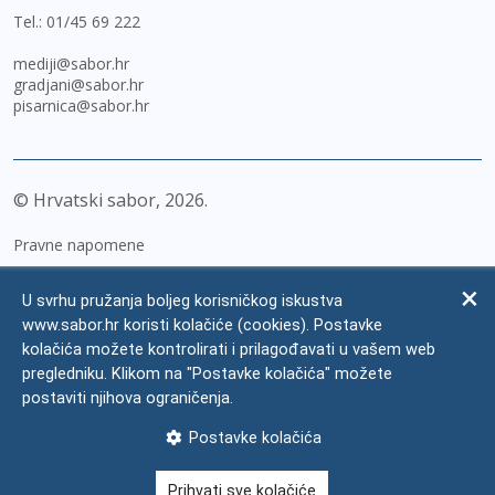
Tel.:
01/45 69 222
mediji@sabor.hr
gradjani@sabor.hr
pisarnica@sabor.hr
© Hrvatski sabor,
2026
Pravne napomene
Izjava o pristupačnosti
U svrhu pružanja boljeg korisničkog iskustva
Zaštita osobnih podataka
www.sabor.hr koristi kolačiće (cookies). Postavke
kolačića možete kontrolirati i prilagođavati u vašem web
Impressum
pregledniku. Klikom na "Postavke kolačića" možete
Česta pitanja
postaviti njihova ograničenja.
Kontakti
Postavke kolačića
Mapa weba
Prihvati sve kolačiće