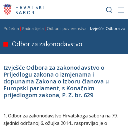
Skoči na glavni sadržaj
HRVATSKI
SABOR
Breadcrumb
Početna
Radna tijela
Odbori i povjerenstva
Izvješće Odbora za 
Odbor za zakonodavstvo
Izvješće Odbora za zakonodavstvo o
Prijedlogu zakona o izmjenama i
dopunama Zakona o izboru članova u
Europski parlament, s Konačnim
prijedlogom zakona, P. Z. br. 629
1. Odbor za zakonodavstvo Hrvatskoga sabora na 79.
sjednici održanoj 6. ožujka 2014., raspravljao je o