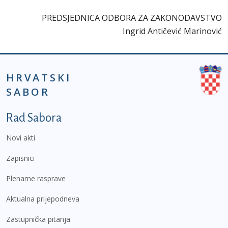
PREDSJEDNICA ODBORA ZA ZAKONODAVSTVO
Ingrid Antičević Marinović
HRVATSKI
SABOR
Podnožje prvi izbornik
Rad Sabora
Novi akti
Zapisnici
Plenarne rasprave
Aktualna prijepodneva
Zastupnička pitanja