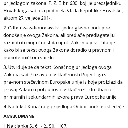
prijedlogom zakona, P. Z. E. br. 630, koji je predsjedniku
Hrvatskoga sabora podnijela Vlada Republike Hrvatske,
aktom 27. veljače 2014.
2. Odbor za zakonodavstvo jednoglasno podupire
donošenje ovoga Zakona, ali predlaže predlagatelju
razmotriti mogućnost da uputi Zakon u prvo čitanje
kako bi se tekst ovoga Zakona doradio u pravnom i
nomotehničkom smislu.
3. Utvrđuje se da tekst Konačnog prijedloga ovoga
Zakona sadrži izjavu o usklađenosti Prijedloga s
pravnom stečevinom Europske unije iz koje proizlazi da
je ovaj Zakon u potpunosti usklađen s odredbama
primarnih i sekundarnih izvora prava Europske unije.
4. Na tekst Konačnog prijedloga Odbor podnosi sljedeće
AMANDMANE
I. Na članke 5., 6., 42., 50. i 107.