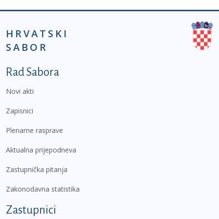
HRVATSKI
SABOR
Podnožje prvi izbornik
Rad Sabora
Novi akti
Zapisnici
Plenarne rasprave
Aktualna prijepodneva
Zastupnička pitanja
Zakonodavna statistika
Zastupnici