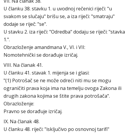
VII. Na članak 38.
U članku 38. stavku 1. u uvodnoj rečenici riječi: "u
svakom se slučaju" brišu se, a iza riječi: "smatraju"
dodaje se riječ: "se".
U stavku 2. iza riječi: "Odredba" dodaju se riječi: "stavka
1.".
Obrazloženje amandmana V., VI. i VII:
Nomotehnički se dorađuje izričaj.
VIII. Na članak 41.
U članku 41. stavak 1. mijenja se i glasi:
"(1) Potrošač se ne može odreći niti mu se mogu
ograničiti prava koja ima na temelju ovoga Zakona ili
drugih zakona kojima se štite prava potrošača".
Obrazloženje:
Pravno se dorađuje izričaj.
IX. Na članak 48.
U članku 48. riječi: "isključivo po osnovnoj tarifi"