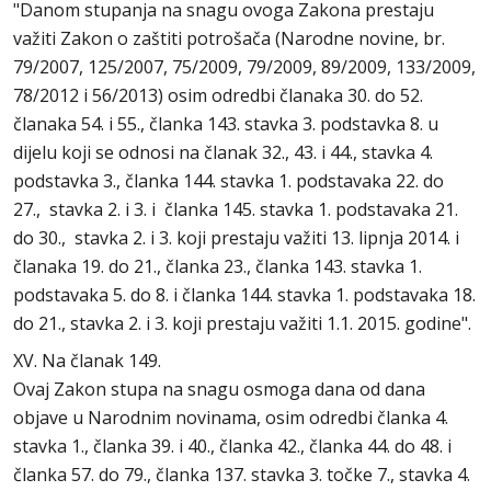
"Danom stupanja na snagu ovoga Zakona prestaju
važiti Zakon o zaštiti potrošača (Narodne novine, br.
79/2007, 125/2007, 75/2009, 79/2009, 89/2009, 133/2009,
78/2012 i 56/2013) osim odredbi članaka 30. do 52.
članaka 54. i 55., članka 143. stavka 3. podstavka 8. u
dijelu koji se odnosi na članak 32., 43. i 44., stavka 4.
podstavka 3., članka 144. stavka 1. podstavaka 22. do
27., stavka 2. i 3. i članka 145. stavka 1. podstavaka 21.
do 30., stavka 2. i 3. koji prestaju važiti 13. lipnja 2014. i
članaka 19. do 21., članka 23., članka 143. stavka 1.
podstavaka 5. do 8. i članka 144. stavka 1. podstavaka 18.
do 21., stavka 2. i 3. koji prestaju važiti 1.1. 2015. godine".
XV. Na članak 149.
Ovaj Zakon stupa na snagu osmoga dana od dana
objave u Narodnim novinama, osim odredbi članka 4.
stavka 1., članka 39. i 40., članka 42., članka 44. do 48. i
članka 57. do 79., članka 137. stavka 3. točke 7., stavka 4.