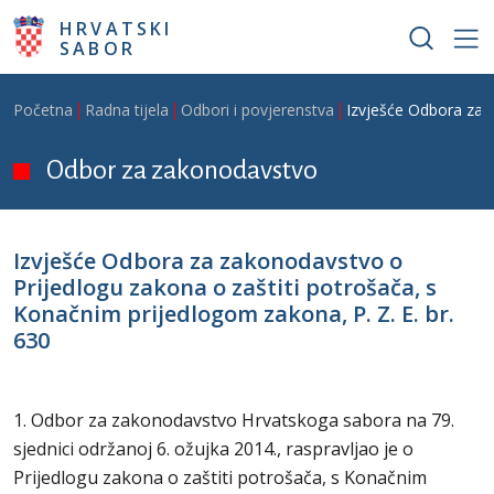
Skoči na glavni sadržaj
HRVATSKI
SABOR
Breadcrumb
Početna
Radna tijela
Odbori i povjerenstva
Izvješće Odbora za z
Odbor za zakonodavstvo
Izvješće Odbora za zakonodavstvo o
Prijedlogu zakona o zaštiti potrošača, s
Konačnim prijedlogom zakona, P. Z. E. br.
630
1. Odbor za zakonodavstvo Hrvatskoga sabora na 79.
sjednici održanoj 6. ožujka 2014., raspravljao je o
Prijedlogu zakona o zaštiti potrošača, s Konačnim