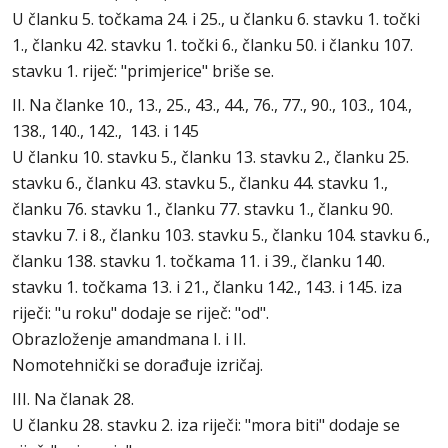
U članku 5. točkama 24. i 25., u članku 6. stavku 1. točki
1., članku 42. stavku 1. točki 6., članku 50. i članku 107.
stavku 1. riječ: "primjerice" briše se.
II. Na članke 10., 13., 25., 43., 44., 76., 77., 90., 103., 104.,
138., 140., 142., 143. i 145
U članku 10. stavku 5., članku 13. stavku 2., članku 25.
stavku 6., članku 43. stavku 5., članku 44. stavku 1.,
članku 76. stavku 1., članku 77. stavku 1., članku 90.
stavku 7. i 8., članku 103. stavku 5., članku 104. stavku 6.,
članku 138. stavku 1. točkama 11. i 39., članku 140.
stavku 1. točkama 13. i 21., članku 142., 143. i 145. iza
riječi: "u roku" dodaje se riječ: "od".
Obrazloženje amandmana I. i II.
Nomotehnički se dorađuje izričaj.
III. Na članak 28.
U članku 28. stavku 2. iza riječi: "mora biti" dodaje se