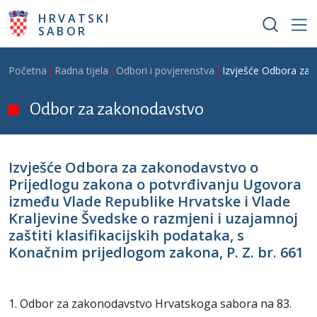
Skoči na glavni sadržaj
HRVATSKI
SABOR
Breadcrumb
Početna
Radna tijela
Odbori i povjerenstva
Izvješće Odbora za z
Odbor za zakonodavstvo
Izvješće Odbora za zakonodavstvo o
Prijedlogu zakona o potvrđivanju Ugovora
između Vlade Republike Hrvatske i Vlade
Kraljevine Švedske o razmjeni i uzajamnoj
zaštiti klasifikacijskih podataka, s
Konačnim prijedlogom zakona, P. Z. br. 661
1. Odbor za zakonodavstvo Hrvatskoga sabora na 83.