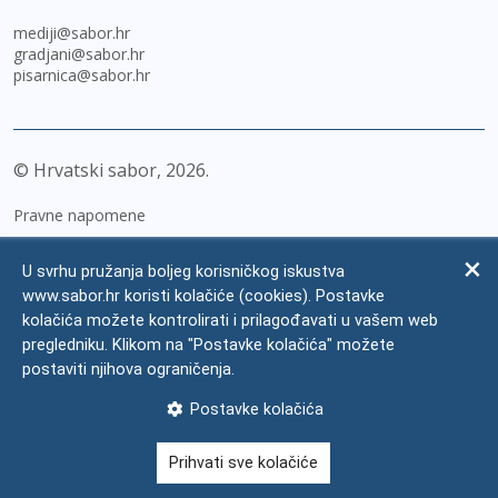
mediji@sabor.hr
gradjani@sabor.hr
pisarnica@sabor.hr
© Hrvatski sabor,
2026
Pravne napomene
Izjava o pristupačnosti
U svrhu pružanja boljeg korisničkog iskustva
Zaštita osobnih podataka
www.sabor.hr koristi kolačiće (cookies). Postavke
kolačića možete kontrolirati i prilagođavati u vašem web
Impressum
pregledniku. Klikom na "Postavke kolačića" možete
Česta pitanja
postaviti njihova ograničenja.
Kontakti
Postavke kolačića
Mapa weba
Prihvati sve kolačiće