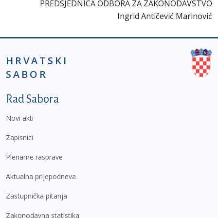
PREDSJEDNICA ODBORA ZA ZAKONODAVSTVO
Ingrid Antičević Marinović
HRVATSKI
SABOR
Podnožje prvi izbornik
Rad Sabora
Novi akti
Zapisnici
Plenarne rasprave
Aktualna prijepodneva
Zastupnička pitanja
Zakonodavna statistika