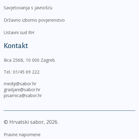
Savjetovanja s javnošću
Državno izborno povjerenstvo
Ustavni sud RH
Kontakt
Ilica 256B, 10 000 Zagreb
Tel.:
01/45 69 222
mediji@sabor.hr
gradjani@sabor.hr
pisarnica@sabor.hr
© Hrvatski sabor,
2026
Pravne napomene