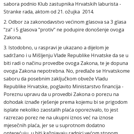
sabora podnio Klub zastupnika Hrvatskih laburista -
Stranke rada, aktom od 21. ožujka 2014.
2. Odbor za zakonodavstvo većinom glasova sa 3 glasa
"za" i 5 glasova "protiv" ne podupire donošenje ovoga
Zakona.
3. Istodobno, u raspravi je ukazano a dijelom je
sadržano i u Mišljenju Vlade Republike Hrvatske da se u
biti radi o načinu provedbe ovoga Zakona, te je dopuna
ovoga Zakona nepotrebna. No, predlaže se Hrvatskome
saboru da posebnim zaključkom obveže Vladu
Republike Hrvatske, poglavito Ministarstvo financija -
Poreznu upravu da u provedbi Zakona o porezu na
dohodak iznađe rješenje prema kojemu bi se prigodom
isplate nekoliko zaostalih plaća oporezivalo, to jest
razrezao porez ne na ukupni iznos već na iznose
mjesečnih plaća, jer se u suprotnom dodatno
opterećuju, u biti kažnjavaju radnici većom stopom