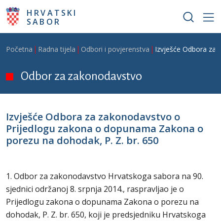
Skoči na glavni sadržaj
HRVATSKI
SABOR
Breadcrumb
Početna
Radna tijela
Odbori i povjerenstva
Izvješće Odbora za 
Odbor za zakonodavstvo
Izvješće Odbora za zakonodavstvo o
Prijedlogu zakona o dopunama Zakona o
porezu na dohodak, P. Z. br. 650
1. Odbor za zakonodavstvo Hrvatskoga sabora na 90.
sjednici održanoj 8. srpnja 2014., raspravljao je o
Prijedlogu zakona o dopunama Zakona o porezu na
dohodak, P. Z. br. 650, koji je predsjedniku Hrvatskoga