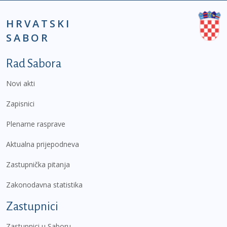
HRVATSKI
SABOR
Podnožje prvi izbornik
Rad Sabora
Novi akti
Zapisnici
Plenarne rasprave
Aktualna prijepodneva
Zastupnička pitanja
Zakonodavna statistika
Zastupnici
Zastupnici u Saboru