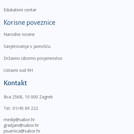
Edukativni centar
Korisne poveznice
Narodne novine
Savjetovanja s javnošću
Državno izborno povjerenstvo
Ustavni sud RH
Kontakt
Ilica 256B, 10 000 Zagreb
Tel.:
01/45 69 222
mediji@sabor.hr
gradjani@sabor.hr
pisarnica@sabor.hr