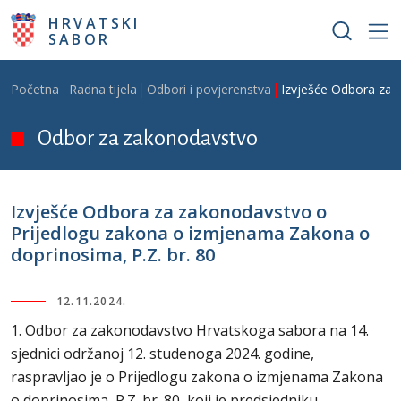
Skoči na glavni sadržaj
HRVATSKI
SABOR
Breadcrumb
Početna
Radna tijela
Odbori i povjerenstva
Izvješće Odbora za 
Odbor za zakonodavstvo
Izvješće Odbora za zakonodavstvo o
Prijedlogu zakona o izmjenama Zakona o
doprinosima, P.Z. br. 80
12.11.2024.
1. Odbor za zakonodavstvo Hrvatskoga sabora na 14.
sjednici održanoj 12. studenoga 2024. godine,
raspravljao je o Prijedlogu zakona o izmjenama Zakona
o doprinosima, P.Z. br. 80, koji je predsjedniku