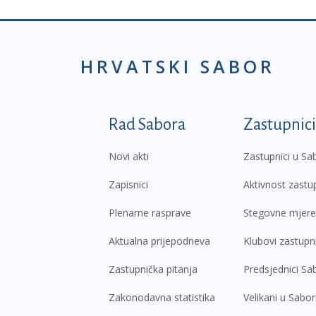
HRVATSKI SABOR
Podnožje prvi izborni
Rad Sabora
Zastupnici
Novi akti
Zastupnici u Sa
Zapisnici
Aktivnost zastu
Plenarne rasprave
Stegovne mjere
Aktualna prijepodneva
Klubovi zastupn
Zastupnička pitanja
Predsjednici Sa
Zakonodavna statistika
Velikani u Sabo