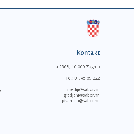
Kontakt
Ilica 256B, 10 000 Zagreb
Tel.:
01/45 69 222
mediji@sabor.hr
o
gradjani@sabor.hr
pisarnica@sabor.hr