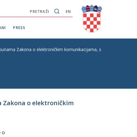
PRETRAŽI
EN
ANI
PRESS
punama Zakona o elektroničkim komunikacijama, s Konačnim prijedlo
a Zakona o elektroničkim
e o