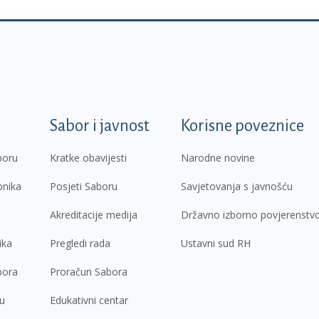
k
Sabor i javnost
Korisne poveznice
boru
Kratke obavijesti
Narodne novine
pnika
Posjeti Saboru
Savjetovanja s javnošću
Akreditacije medija
Državno izborno povjerenstv
ika
Pregledi rada
Ustavni sud RH
bora
Proračun Sabora
ru
Edukativni centar