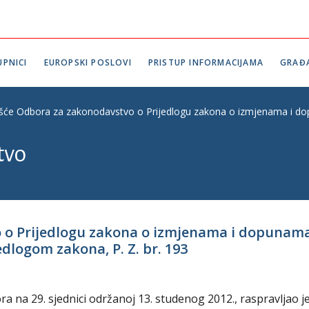
PNICI
EUROPSKI POSLOVI
PRISTUP INFORMACIJAMA
GRAĐ
ešće Odbora za zakonodavstvo o Prijedlogu zakona o izmjenama i do
tvo
o o Prijedlogu zakona o izmjenama i dopunam
logom zakona, P. Z. br. 193
 na 29. sjednici održanoj 13. studenog 2012., raspravljao j