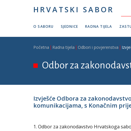
Skoči na glavni sadržaj
HRVATSKI SABOR
O SABORU
SJEDNICE
RADNA TIJELA
ZASTU
Breadcrumb
Početna
Radna tijela
Odbori i povjerenstva
Izvj
Odbor za zakonodavs
Izvješće Odbora za zakonodavstv
komunikacijama, s Konačnim prijed
1. Odbor za zakonodavstvo Hrvatskoga sabora