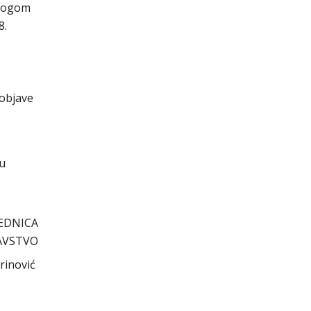
dlogom
8.
 objave
cu
EDNICA
AVSTVO
nović