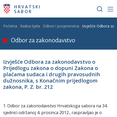
Skoči na glavni sadržaj
HRVATSKI
SABOR
Breadcrumb
Početna
Radna tijela
Odbori i povjerenstva
Izvješće Odbora za 
Odbor za zakonodavstvo
Izvješće Odbora za zakonodavstvo o
Prijedlogu zakona o dopuni Zakona o
plaćama sudaca i drugih pravosudnih
dužnosnika, s Konačnim prijedlogom
zakona, P. Z. br. 212
1. Odbor za zakonodavstvo Hrvatskoga sabora na 34.
sjednici održanoj 4. prosinca 2012., raspravljao je o