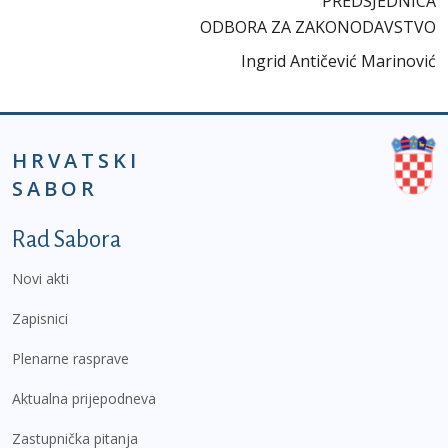
PREDSJEDNICA
ODBORA ZA ZAKONODAVSTVO
Ingrid Antičević Marinović
HRVATSKI
SABOR
Podnožje prvi izbornik
Rad Sabora
Novi akti
Zapisnici
Plenarne rasprave
Aktualna prijepodneva
Zastupnička pitanja