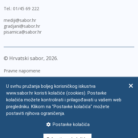
Tel.:
01/45 69 222
mediji@sabor.hr
gradjani@sabor.hr
pisarnica@sabor.hr
© Hrvatski sabor,
2026
Pravne napomene
Izjava o pristupačnosti
U svrhu pružanja boljeg korisničkog iskustva
Zaštita osobnih podataka
www.sabor.hr koristi kolačiće (cookies). Postavke
kolačića možete kontrolirati i prilagođavati u vašem web
Impressum
pregledniku. Klikom na "Postavke kolačića" možete
Česta pitanja
postaviti njihova ograničenja.
Kontakti
Postavke kolačića
Mapa weba