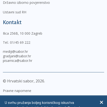
Državno izborno povjerenstvo
Ustavni sud RH
Kontakt
Ilica 256B, 10 000 Zagreb
Tel.:
01/45 69 222
mediji@sabor.hr
gradjani@sabor.hr
pisarnica@sabor.hr
© Hrvatski sabor,
2026
Pravne napomene
Izjava o pristupačnosti
U svrhu pružanja boljeg korisničkog iskustva
Zaštita osobnih podataka