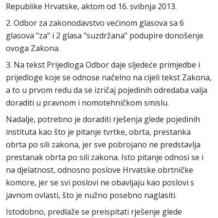
Republike Hrvatske, aktom od 16. svibnja 2013.
2. Odbor za zakonodavstvo većinom glasova sa 6
glasova "za" i 2 glasa "suzdržana" podupire donošenje
ovoga Zakona.
3. Na tekst Prijedloga Odbor daje sljedeće primjedbe i
prijedloge koje se odnose načelno na cijeli tekst Zakona,
a to u prvom redu da se izričaj pojedinih odredaba valja
doraditi u pravnom i nomotehničkom smislu.
Nadalje, potrebno je doraditi rješenja glede pojedinih
instituta kao što je pitanje tvrtke, obrta, prestanka
obrta po sili zakona, jer sve pobrojano ne predstavlja
prestanak obrta po sili zakona. Isto pitanje odnosi se i
na djelatnost, odnosno poslove Hrvatske obrtničke
komore, jer se svi poslovi ne obavljaju kao poslovi s
javnom ovlasti, što je nužno posebno naglasiti.
Istodobno, predlaže se preispitati rješenje glede