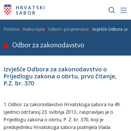
Skoči na glavni sadržaj
HRVATSKI
SABOR
Breadcrumb
Početna
Radna tijela
Odbori i povjerenstva
Izvješće Odbora za z
Odbor za zakonodavstvo
Izvješće Odbora za zakonodavstvo o
Prijedlogu zakona o obrtu, prvo čitanje,
P.Z. br. 370
1. Odbor za zakonodavstvo Hrvatskoga sabora na 49.
sjednici održanoj 23. svibnja 2013., raspravljao je o
Prijedlogu zakona o obrtu, P. Z. br. 370, koji je
predsjedniku Hrvatskoga sabora podnijela Vlada