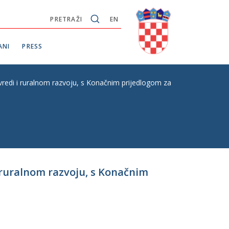
PRETRAŽI
EN
ANI
PRESS
edi i ruralnom razvoju, s Konačnim prijedlogom zakona, P. Z. E. br. 
 ruralnom razvoju, s Konačnim