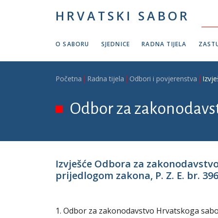
Skoči na glavni sadržaj
HRVATSKI SABOR
O SABORU
SJEDNICE
RADNA TIJELA
ZASTU
Breadcrumb
Početna
Radna tijela
Odbori i povjerenstva
Izvj
Odbor za zakonodavs
Izvješće Odbora za zakonodavstvo 
prijedlogom zakona, P. Z. E. br. 39
1. Odbor za zakonodavstvo Hrvatskoga sabora 