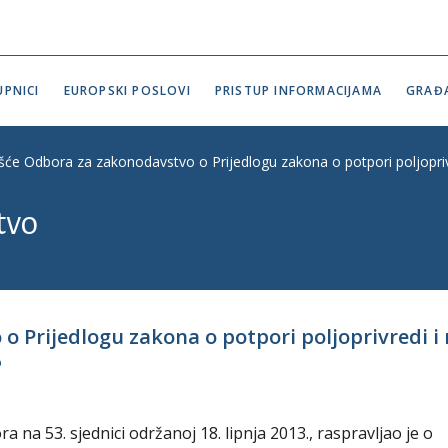
PNICI
EUROPSKI POSLOVI
PRISTUP INFORMACIJAMA
GRAĐ
ešće Odbora za zakonodavstvo o Prijedlogu zakona o potpori poljoprivr
tvo
o Prijedlogu zakona o potpori poljoprivredi i
6
na 53. sjednici održanoj 18. lipnja 2013., raspravljao je o