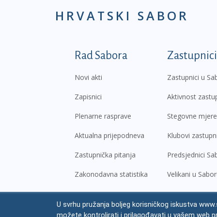
HRVATSKI SABOR
Podnožje prvi izborni
Rad Sabora
Zastupnici
Novi akti
Zastupnici u Sa
Zapisnici
Aktivnost zastu
Plenarne rasprave
Stegovne mjere
Aktualna prijepodneva
Klubovi zastupn
Zastupnička pitanja
Predsjednici Sa
Zakonodavna statistika
Velikani u Sabo
U svrhu pružanja boljeg korisničkog iskustva www.s
© Hrvatski sabor,
2026
možete kontrolirati i prilagođavati u vašem web p
Prav