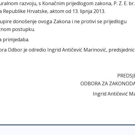
uralnom razvoju, s Konačnim prijedlogom zakona, P. Z. E. br.
 Republike Hrvatske, aktom od 13. lipnja 2013.
pire donošenje ovoga Zakona i ne protivi se prijedlogu
itnom postupku.
a primjedaba.
abora Odbor je odredio Ingrid Antičević Marinović, predsjedni
PREDSJ
ODBORA ZA ZAKONOD
Ingrid Antičević M