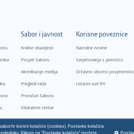
k
Sabor i javnost
Korisne poveznice
boru
Kratke obavijesti
Narodne novine
pnika
Posjeti Saboru
Savjetovanja s javnošću
Akreditacije medija
Državno izborno povjerenstv
ika
Pregledi rada
Ustavni sud RH
bora
Proračun Sabora
ru
Edukativni centar
abor.hr koristi kolačiće (cookies). Postavke kolačića
regledniku. Klikom na "Postavke kolačića" možete
Postav
ne napomene
Izjava o pristupačnosti
Zaštita osobnih podataka
Impres