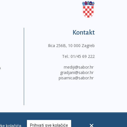
Kontakt
Ilica 256B, 10 000 Zagreb
Tel.:
01/45 69 222
mediji@sabor.hr
o
gradjani@sabor.hr
pisarnica@sabor.hr
Prihvati sve kolačiće
ke kolačića
sum
Česta pitanja
Kontakti
Mapa weba