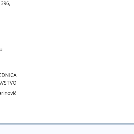
 396,
cu
EDNICA
AVSTVO
arinović