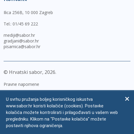
Ilica 256B, 10 000 Zagreb
Tel.:
01/45 69 222
mediji@sabor.hr
gradjani@sabor.hr
pisarnica@sabor.hr
© Hrvatski sabor,
2026
Pravne napomene
Izjava o pristupačnosti
U svrhu pružanja boljeg korisničkog iskustva
Zaštita osobnih podataka
www.sabor.hr koristi kolačiće (cookies). Postavke
kolačića možete kontrolirati i prilagođavati u vašem web
Impressum
pregledniku. Klikom na "Postavke kolačića" možete
Česta pitanja
postaviti njihova ograničenja.