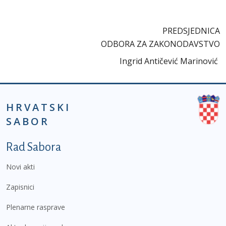
PREDSJEDNICA
ODBORA ZA ZAKONODAVSTVO
Ingrid Antičević Marinović
HRVATSKI
SABOR
Podnožje prvi izbornik
Rad Sabora
Novi akti
Zapisnici
Plenarne rasprave