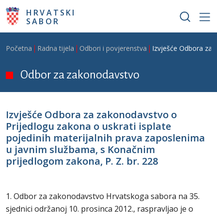
Skoči na glavni sadržaj
HRVATSKI
SABOR
Breadcrumb
Početna
Radna tijela
Odbori i povjerenstva
Izvješće Odbora za z
Odbor za zakonodavstvo
Izvješće Odbora za zakonodavstvo o
Prijedlogu zakona o uskrati isplate
pojedinih materijalnih prava zaposlenima
u javnim službama, s Konačnim
prijedlogom zakona, P. Z. br. 228
1. Odbor za zakonodavstvo Hrvatskoga sabora na 35.
sjednici održanoj 10. prosinca 2012., raspravljao je o