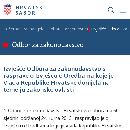
Skoči na glavni sadržaj
HRVATSKI
SABOR
Breadcrumb
Početna
Radna tijela
Odbori i povjerenstva
Izvješće Odbora za 
Odbor za zakonodavstvo
Izvješće Odbora za zakonodavstvo s
rasprave o Izvješću o Uredbama koje je
Vlada Republike Hrvatske donijela na
temelju zakonske ovlasti
1. Odbor za zakonodavstvo Hrvatskoga sabora na 60.
sjednici održanoj 24. rujna 2013., raspravljao je o
Izvješću o Uredbama koje je Vlada Republike Hrvatske