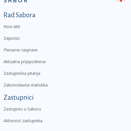
SABOR
Podnožje prvi izbornik
Rad Sabora
Novi akti
Zapisnici
Plenarne rasprave
Aktualna prijepodneva
Zastupnička pitanja
Zakonodavna statistika
Zastupnici
Zastupnici u Saboru
Aktivnost zastupnika