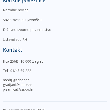
Korisne poveznice
Narodne novine
Savjetovanja s javnošću
Državno izborno povjerenstvo
Ustavni sud RH
Kontakt
Ilica 256B, 10 000 Zagreb
Tel.:
01/45 69 222
mediji@sabor.hr
gradjani@sabor.hr
pisarnica@sabor.hr