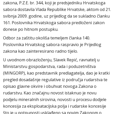
zakona, P.Z.E. br. 344, koji je predsjedniku Hrvatskoga
sabora dostavila Vlada Republike Hrvatske, aktom od 21.
svibnja 2009. godine, uz prijedlog da se sukladno članku
161. Poslovnika Hrvatskoga sabora predloženi zakon
donese po hitnom postupku.
Odbor za zaštitu okoliša temeljem članka 140.
Poslovnika Hrvatskog sabora raspravio je Prijedlog
zakona kao zainteresirano radno tijelo.
U uvodnom obrazloženju, Slavek Repić, ravnatelj u
Ministarstvu gospodarstva, rada i poduzetništva
(MINGORP), kao predstavnik predlagatelja, dao je kratki
pregled dosadašnje regulative iz područja rudarstva te
opisao glavne okvire i obuhvat novoga Zakona o
rudarstvu. Kao značajnu novost istaknuo je novu
podjelu mineralnih sirovina, novosti u procesu dodjele
koncesija za eksploatacijska polja i rudarske koncesije
što je u potpunosti usklađeno sa novim Zakonom o