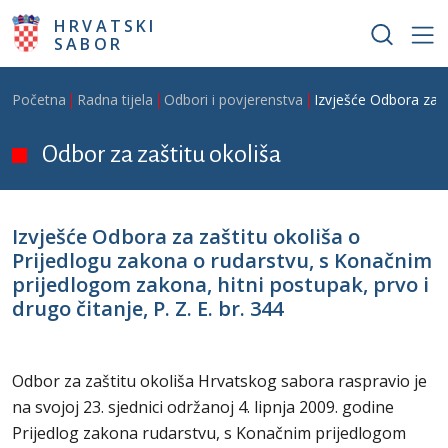
Skoči na glavni sadržaj
HRVATSKI
SABOR
Breadcrumb
Početna
Radna tijela
Odbori i povjerenstva
Izvješće Odbora za z
Odbor za zaštitu okoliša
Izvješće Odbora za zaštitu okoliša o
Prijedlogu zakona o rudarstvu, s Konačnim
prijedlogom zakona, hitni postupak, prvo i
drugo čitanje, P. Z. E. br. 344
Odbor za zaštitu okoliša Hrvatskog sabora raspravio je
na svojoj 23. sjednici održanoj 4. lipnja 2009. godine
Prijedlog zakona rudarstvu, s Konačnim prijedlogom