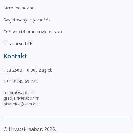
Narodne novine
Savjetovanja s javnošću
Državno izborno povjerenstvo
Ustavni sud RH
Kontakt
Ilica 256B, 10 000 Zagreb
Tel.:
01/45 69 222
mediji@sabor.hr
gradjani@sabor.hr
pisarnica@sabor.hr
© Hrvatski sabor,
2026