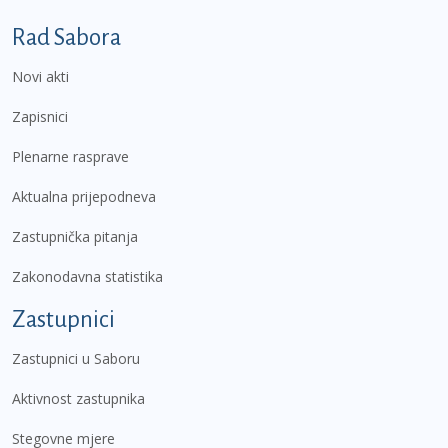
Podnožje prvi izbornik
Rad Sabora
Novi akti
Zapisnici
Plenarne rasprave
Aktualna prijepodneva
Zastupnička pitanja
Zakonodavna statistika
Zastupnici
Zastupnici u Saboru
Aktivnost zastupnika
Stegovne mjere