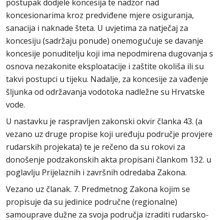
postupak dodjele koncesija te nadzor nad
koncesionarima kroz predviđene mjere osiguranja,
sanacija i naknade šteta. U uvjetima za natječaj za
koncesiju (sadržaju ponude) onemogućuje se davanje
koncesije ponuditelju koji ima nepodmirena dugovanja s
osnova nezakonite eksploatacije i zaštite okoliša ili su
takvi postupci u tijeku. Nadalje, za koncesije za vađenje
šljunka od održavanja vodotoka nadležne su Hrvatske
vode.
U nastavku je raspravljen zakonski okvir članka 43. (a
vezano uz druge propise koji uređuju područje provjere
rudarskih projekata) te je rečeno da su rokovi za
donošenje podzakonskih akta propisani člankom 132. u
poglavlju Prijelaznih i završnih odredaba Zakona.
Vezano uz članak. 7. Predmetnog Zakona kojim se
propisuje da su jedinice područne (regionalne)
samouprave dužne za svoja područja izraditi rudarsko-