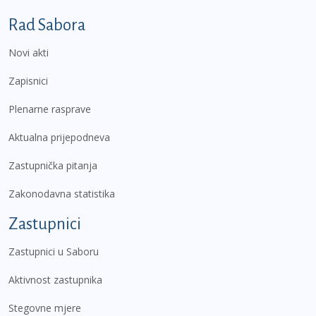
Podnožje prvi izbornik
Rad Sabora
Novi akti
Zapisnici
Plenarne rasprave
Aktualna prijepodneva
Zastupnička pitanja
Zakonodavna statistika
Zastupnici
Zastupnici u Saboru
Aktivnost zastupnika
Stegovne mjere