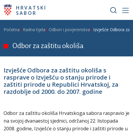
Skoči na glavni sadržaj
HRVATSKI
SABOR
Breadcrumb
Početna
Radna tijela
Odbori i povjerenstva
Izvješće Odbora za za
Odbor za zaštitu okoliša
Izvješće Odbora za zaštitu okoliša s
rasprave o Izvješću o stanju prirode i
zaštiti prirode u Republici Hrvatskoj, za
razdoblje od 2000. do 2007. godine
Odbor za zaštitu okoliša Hrvatskoga sabora raspravio je
na svojoj dvanaestoj sjednici, održanoj 22. listopada
2008. godine, Izvješće o stanju prirode i zaštiti prirode u