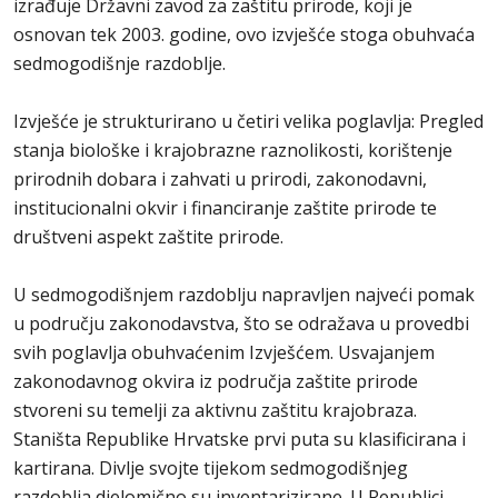
izrađuje Državni zavod za zaštitu prirode, koji je
osnovan tek 2003. godine, ovo izvješće stoga obuhvaća
sedmogodišnje razdoblje.
Izvješće je strukturirano u četiri velika poglavlja: Pregled
stanja biološke i krajobrazne raznolikosti, korištenje
prirodnih dobara i zahvati u prirodi, zakonodavni,
institucionalni okvir i financiranje zaštite prirode te
društveni aspekt zaštite prirode.
U sedmogodišnjem razdoblju napravljen najveći pomak
u području zakonodavstva, što se odražava u provedbi
svih poglavlja obuhvaćenim Izvješćem. Usvajanjem
zakonodavnog okvira iz područja zaštite prirode
stvoreni su temelji za aktivnu zaštitu krajobraza.
Staništa Republike Hrvatske prvi puta su klasificirana i
kartirana. Divlje svojte tijekom sedmogodišnjeg
razdoblja djelomično su inventarizirane. U Republici