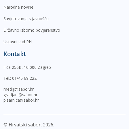
Narodne novine
Savjetovanja s javnošću
Državno izborno povjerenstvo
Ustavni sud RH
Kontakt
Ilica 256B, 10 000 Zagreb
Tel.:
01/45 69 222
mediji@sabor.hr
gradjani@sabor.hr
pisarnica@sabor.hr
© Hrvatski sabor,
2026