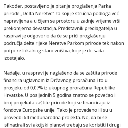
Također, postavljeno je pitanje proglašenja Parka
prirode „Delta Neretve“ za koji je stručna podloga već
napravljena a u čijem se prostoru u zadnje vrijeme vrši
prekomjerna devastacija. Predstavnik predlagatelja u
raspravi je odgovorio da će se prići proglašenju
područja delte rijeke Neretve Parkom prirode tek nakon
potpore lokalnog stanovništva, koje je do sada
izostajalo.
Nadalje, u raspravi je naglašeno da se zaštita prirode
financira uglavnom iz Državnog proračuna i to u
prosjeku od 0,07% iz ukupnog proračuna Republike
Hrvatske. U posljednih 5 godina znatno se povećao i
broj projekata zaštite prirode koji se financiraju iz
fondova Europske unije. Tako je provedeno ili su u
provedbi 64 međunarodna projekta. No, da bi se
isfinacirali svi akcijski planovi trebaju se koristiti i drugi