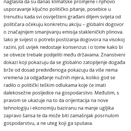
naglasila da su danas klimatske promjene i njihovo
usporavanje ključno političko pitanje, posebice u
trenutku kada svi osviješteni građani diljem svijeta od
političara očekuju konkretnu akciju – globalni dogovor
o značajnijem smanjivanju emisija stakleničkih plinova.
Iako je svijest o potrebi postizanja dogovora na visokoj
razini, još uvijek nedostaje konsenzus i o tome kako bi
se obveze trebale podijeliti među državama. Znanstveni
dokazi koji pokazuju da se globalno zatopljenje događa
brže od dosad predviđenoga pokazuju da više nema
vremena za odgađanje nužnih mjera, koliko god se
radilo o politički teškim odlukama koje će imati
dalekosežne posljedice na gospodarstvo. Međutim, s
pravom se ukazuje na to da orijentacija na nove
tehnologiju i ekonomiju baziranu na manje ugljika
zapravo šansa te da može biti zamašnjak posrnulom
gospodarstvu, a ne uteg koji ga sputava.