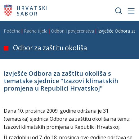
Skoči na glavni sadržaj
HRVATSKI
SABOR
Breadcrumb
Početna
Radna tijela
Odbori i povjerenstva
Izvješće Odbora za z
Odbor za zaštitu okoliša
Izvješće Odbora za zaštitu okoliša s
tematske sjednice "Izazovi klimatskih
promjena u Republici Hrvatskoj"
Dana 10. prosinca 2009. godine održana je 31.
(tematska) sjednica Odbora za zaštitu okoliša na temu:
Izazovi klimatskih promjena u Republici Hrvatskoj.
U razdoblju od 7. do 18. prosinca ove godine održava se