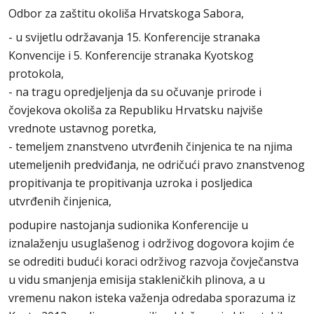
Odbor za zaštitu okoliša Hrvatskoga Sabora,
- u svijetlu održavanja 15. Konferencije stranaka
Konvencije i 5. Konferencije stranaka Kyotskog
protokola,
- na tragu opredjeljenja da su očuvanje prirode i
čovjekova okoliša za Republiku Hrvatsku najviše
vrednote ustavnog poretka,
- temeljem znanstveno utvrđenih činjenica te na njima
utemeljenih predviđanja, ne odričući pravo znanstvenog
propitivanja te propitivanja uzroka i posljedica
utvrđenih činjenica,
podupire nastojanja sudionika Konferencije u
iznalaženju usuglašenog i održivog dogovora kojim će
se odrediti budući koraci održivog razvoja čovječanstva
u vidu smanjenja emisija stakleničkih plinova, a u
vremenu nakon isteka važenja odredaba sporazuma iz