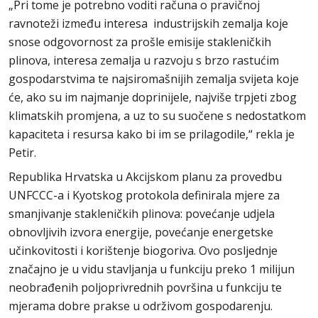
„Pri tome je potrebno voditi računa o pravičnoj
ravnoteži između interesa industrijskih zemalja koje
snose odgovornost za prošle emisije stakleničkih
plinova, interesa zemalja u razvoju s brzo rastućim
gospodarstvima te najsiromašnijih zemalja svijeta koje
će, ako su im najmanje doprinijele, najviše trpjeti zbog
klimatskih promjena, a uz to su suočene s nedostatkom
kapaciteta i resursa kako bi im se prilagodile,“ rekla je
Petir.
Republika Hrvatska u Akcijskom planu za provedbu
UNFCCC-a i Kyotskog protokola definirala mjere za
smanjivanje stakleničkih plinova: povećanje udjela
obnovljivih izvora energije, povećanje energetske
učinkovitosti i korištenje biogoriva. Ovo posljednje
značajno je u vidu stavljanja u funkciju preko 1 milijun
neobrađenih poljoprivrednih površina u funkciju te
mjerama dobre prakse u održivom gospodarenju.