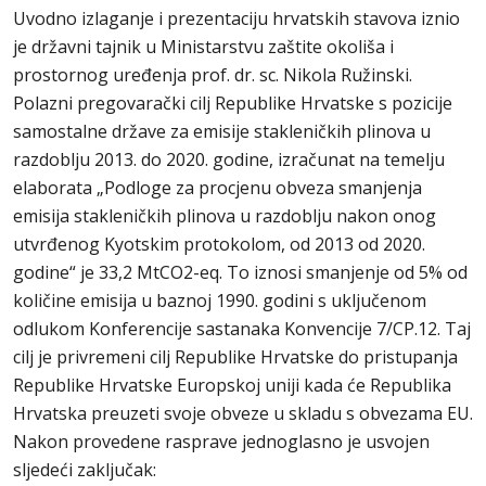
Uvodno izlaganje i prezentaciju hrvatskih stavova iznio
je državni tajnik u Ministarstvu zaštite okoliša i
prostornog uređenja prof. dr. sc. Nikola Ružinski.
Polazni pregovarački cilj Republike Hrvatske s pozicije
samostalne države za emisije stakleničkih plinova u
razdoblju 2013. do 2020. godine, izračunat na temelju
elaborata „Podloge za procjenu obveza smanjenja
emisija stakleničkih plinova u razdoblju nakon onog
utvrđenog Kyotskim protokolom, od 2013 od 2020.
godine“ je 33,2 MtCO2-eq. To iznosi smanjenje od 5% od
količine emisija u baznoj 1990. godini s uključenom
odlukom Konferencije sastanaka Konvencije 7/CP.12. Taj
cilj je privremeni cilj Republike Hrvatske do pristupanja
Republike Hrvatske Europskoj uniji kada će Republika
Hrvatska preuzeti svoje obveze u skladu s obvezama EU.
Nakon provedene rasprave jednoglasno je usvojen
sljedeći zaključak: