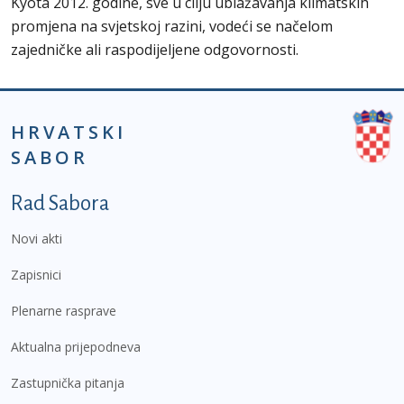
Kyota 2012. godine, sve u cilju ublažavanja klimatskih
promjena na svjetskoj razini, vodeći se načelom
zajedničke ali raspodijeljene odgovornosti.
HRVATSKI
SABOR
Podnožje prvi izbornik
Rad Sabora
Novi akti
Zapisnici
Plenarne rasprave
Aktualna prijepodneva
Zastupnička pitanja