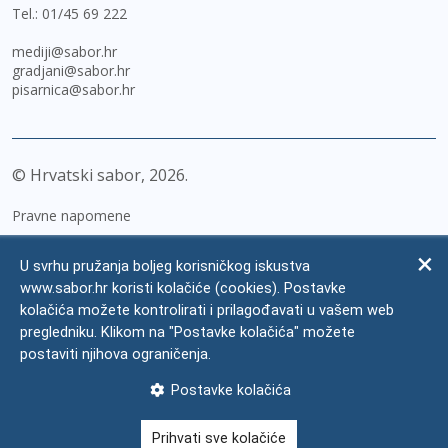
Tel.:
01/45 69 222
mediji@sabor.hr
gradjani@sabor.hr
pisarnica@sabor.hr
© Hrvatski sabor,
2026
Pravne napomene
Izjava o pristupačnosti
U svrhu pružanja boljeg korisničkog iskustva
Zaštita osobnih podataka
www.sabor.hr koristi kolačiće (cookies). Postavke
kolačića možete kontrolirati i prilagođavati u vašem web
Impressum
pregledniku. Klikom na "Postavke kolačića" možete
Česta pitanja
postaviti njihova ograničenja.
Kontakti
Postavke kolačića
Mapa weba
Prihvati sve kolačiće