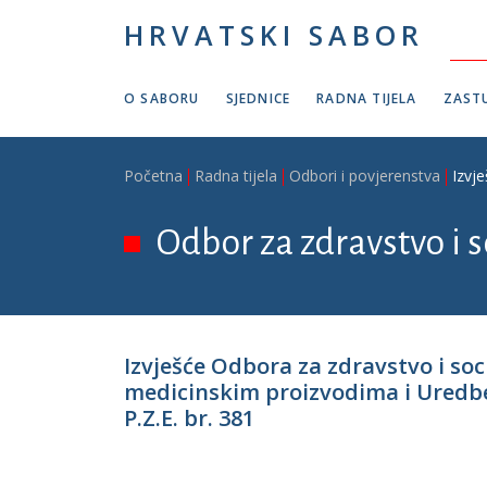
Skoči na glavni sadržaj
HRVATSKI SABOR
O SABORU
SJEDNICE
RADNA TIJELA
ZASTU
Breadcrumb
Početna
Radna tijela
Odbori i povjerenstva
Izvj
Odbor za zdravstvo i s
Izvješće Odbora za zdravstvo i soc
medicinskim proizvodima i Uredbe 
P.Z.E. br. 381