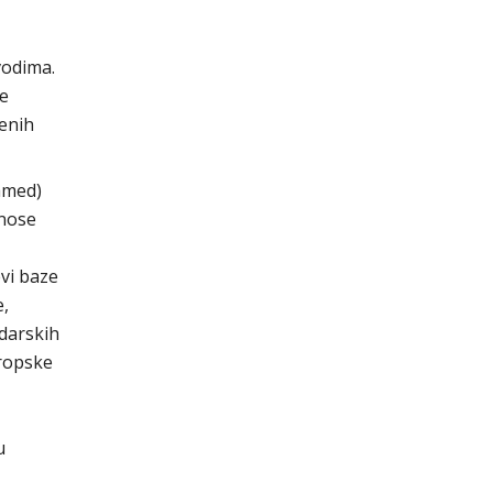
vodima.
ke
enih
amed)
dnose
evi baze
e,
odarskih
uropske
u