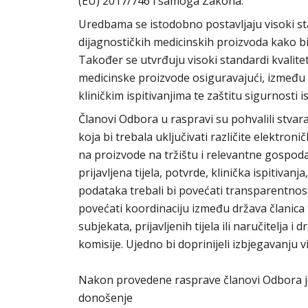
(EU) 2017/746 i samoga Zakona.
Uredbama se istodobno postavljaju visoki stan
dijagnostičkih medicinskih proizvoda kako bi 
Također se utvrđuju visoki standardi kvalitet
medicinske proizvode osiguravajući, između
kliničkim ispitivanjima te zaštitu sigurnosti i
Članovi Odbora u raspravi su pohvalili stv
koja bi trebala uključivati različite elektron
na proizvode na tržištu i relevantne gospod
prijavljena tijela, potvrde, klinička ispitivanja
podataka trebali bi povećati transparentnost
povećati koordinaciju između država članica 
subjekata, prijavljenih tijela ili naručitelja
komisije. Ujedno bi doprinijeli izbjegavanju v
Nakon provedene rasprave članovi Odbora je
donošenje