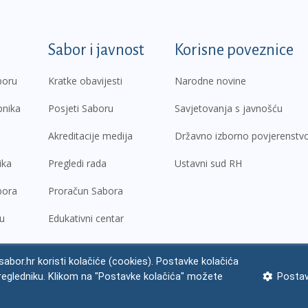
k
Sabor i javnost
Korisne poveznice
boru
Kratke obavijesti
Narodne novine
pnika
Posjeti Saboru
Savjetovanja s javnošću
Akreditacije medija
Državno izborno povjerenstv
ika
Pregledi rada
Ustavni sud RH
bora
Proračun Sabora
ru
Edukativni centar
abor.hr koristi kolačiće (cookies). Postavke kolačića
regledniku. Klikom na "Postavke kolačića" možete
Postav
ne napomene
Izjava o pristupačnosti
Zaštita osobnih podataka
Impres