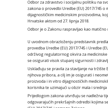
Odbor za zdravstvo i socijalnu politiku na svo
zakona o provedbi Uredbe (EU) 2017/745 o m
dijagnostičkim medicinskim proizvodima, koj
Hrvatske aktom od 27. lipnja 2018.
Odbor je o Zakonu raspravljao kao matično r
U uvodnom obrazloženju predstavnik predlag
provedba Uredbe (EU) 2017/745 i Uredbe (EU)
održivog regulatornog okvira za medicinske p
se osigurati visok stupanj sigurnosti i zdravl
Usklađuju se pravila za stavljanje na tržište
njihova pribora, a cilj im je osigurati i neo
proizvoda i in vitro dijagnostičkih medicinski
korisnika te uzimajući u obzir mala i srednj
Prijedlogom zakona utvrđuju se nadležna tij
odgovarajućih prekršajnih odredbi kojima s