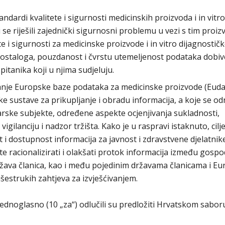
dardi kvalitete i sigurnosti medicinskih proizvoda i in vitro
se riješili zajednički sigurnosni problemu u vezi s tim proiz
e i sigurnosti za medicinske proizvode i in vitro dijagnostič
 ostaloga, pouzdanost i čvrstu utemeljenost podataka dobiv
spitanika koji u njima sudjeluju.
aranje Europske baze podataka za medicinske proizvode (Eud
ičke sustave za prikupljanje i obradu informacija, a koje se o
arske subjekte, određene aspekte ocjenjivanja sukladnosti,
, vigilanciju i nadzor tržišta. Kako je u raspravi istaknuto, cilj
 i dostupnost informacija za javnost i zdravstvene djelatnik
te racionalizirati i olakšati protok informacija između gosp
 i država članica, kao i među pojedinim državama članicama i E
išestrukih zahtjeva za izvješćivanjem.
dnoglasno (10 „za“) odlučili su predložiti Hrvatskom sabor