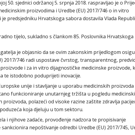
joj 50. sjednici održanoj 5. srpnja 2018. raspravljao je o Prij
edicinskim proizvodima i Uredbe (EU) 2017/746 o in vitro
i je predsjedniku Hrvatskoga sabora dostavila Vlada Republ
adno tijelo, sukladno s člankom 85. Poslovnika Hrvatskoga
atelja je objasnio da se ovim zakonskim prijedlogom osig
 2017/746 radi uspostave čvrstog, transparentnog, predvidl
roizvode i za in vitro dijagnostičke medicinske proizvode, 
ja te istodobno poduprijeti inovacije.
 Europske unije i stavljanje u uporabu medicinskih proizvoda 
metano funkcioniranje unutarnjeg tržišta u pogledu medicinsk
h proizvoda, polazeći od visoke razine zaštite zdravlja pacije
a poduzeća koja djeluju u tom sektoru.
ela i njihove zadaće, provođenje nadzora te propisivanje
e sankcionira nepoštivanje odredbi Uredbe (EU) 2017/745, 