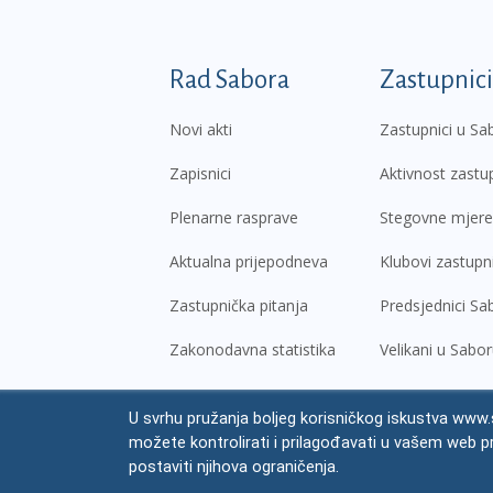
Podnožje prvi izborni
Rad Sabora
Zastupnici
Novi akti
Zastupnici u Sa
Zapisnici
Aktivnost zastu
Plenarne rasprave
Stegovne mjere
Aktualna prijepodneva
Klubovi zastupn
Zastupnička pitanja
Predsjednici Sa
Zakonodavna statistika
Velikani u Sabo
U svrhu pružanja boljeg korisničkog iskustva www.s
© Hrvatski sabor,
2026
možete kontrolirati i prilagođavati u vašem web p
Prav
postaviti njihova ograničenja.