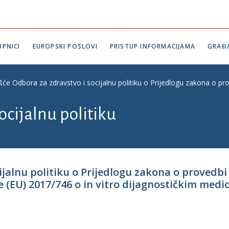
PNICI
EUROPSKI POSLOVI
PRISTUP INFORMACIJAMA
GRAĐ
ešće Odbora za zdravstvo i socijalnu politiku o Prijedlogu zakona o p
ocijalnu politiku
ijalnu politiku o Prijedlogu zakona o provedbi
(EU) 2017/746 o in vitro dijagnostičkim medic