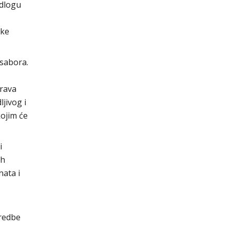
edlogu
ike
 sabora.
urava
jivog i
kojim će
i
ih
nata i
Uredbe