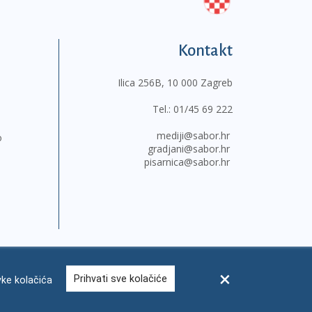
Kontakt
Ilica 256B, 10 000 Zagreb
Tel.:
01/45 69 222
mediji@sabor.hr
o
gradjani@sabor.hr
pisarnica@sabor.hr
Prihvati sve kolačiće
ke kolačića
sum
Česta pitanja
Kontakti
Mapa weba