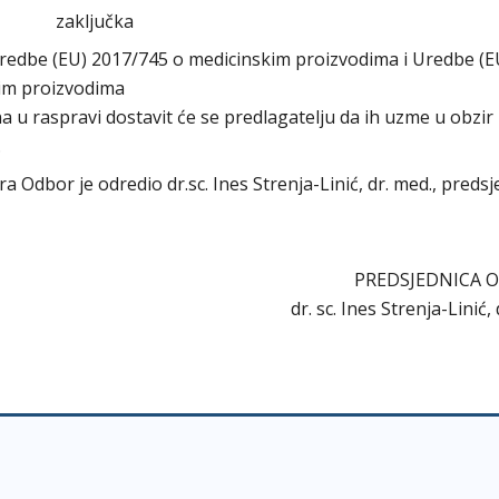
zaključka
Uredbe (EU) 2017/745 o medicinskim proizvodima i Uredbe (E
kim proizvodima
ena u raspravi dostavit će se predlagatelju da ih uzme u obzir
.
ra Odbor je odredio dr.sc. Ines Strenja-Linić, dr. med., preds
PREDSJEDNICA 
dr. sc. Ines Strenja-Linić,