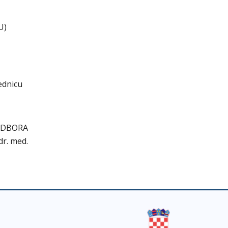
U)
jednicu
ODBORA
 dr. med.