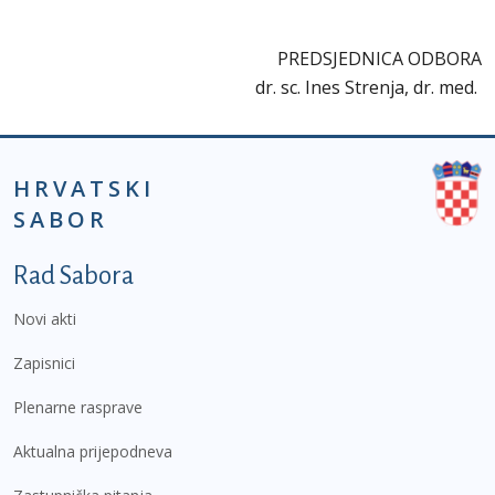
PREDSJEDNICA ODBORA
dr. sc. Ines Strenja, dr. med.
HRVATSKI
SABOR
Podnožje prvi izbornik
Rad Sabora
Novi akti
Zapisnici
Plenarne rasprave
Aktualna prijepodneva