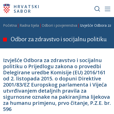
Skoči na glavni sadržaj
HRVATSKI
SABOR
Breadcrumb
Početna
Radna tijela
Odbori i povjerenstva
Izvješće Odbora za z
Odbor za zdravstvo i socijalnu politiku
Izvješće Odbora za zdravstvo i socijalnu
politiku o Prijedlogu zakona o provedbi
Delegirane uredbe Komisije (EU) 2016/161
оd 2. listopada 2015. o dopuni Direktive
2001/83/EZ Europskog parlamenta i Vijeća
utvrđivanjem detaljnih pravila za
sigurnosne oznake na pakiranjima lijekova
za humanu primjenu, prvo čitanje, P.Z.E. br.
596