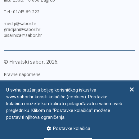
Tel.:
01/45 69 222
mediji@sabor.hr
gradjani@sabor.hr
pisarnica@sabor.hr
© Hrvatski sabor,
2026
Pravne napomene
Izjava o pristupačnosti
U svrhu pružanja boljeg korisničkog iskustva
Zaštita osobnih podataka
www.sabor.hr koristi kolačiće (cookies). Postavke
kolačića možete kontrolirati i prilagođavati u vašem web
Impressum
pregledniku. Klikom na "Postavke kolačića" možete
Česta pitanja
postaviti njihova ograničenja.
Kontakti
Postavke kolačića
Mapa weba