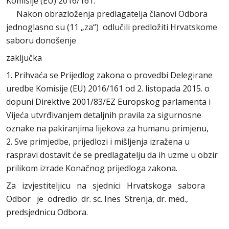
Komisije (EU) 2016/161.
Nakon obrazloženja predlagatelja članovi Odbora
jednoglasno su (11 „za“) odlučili predložiti Hrvatskome
saboru donošenje
zaključka
1. Prihvaća se Prijedlog zakona o provedbi Delegirane
uredbe Komisije (EU) 2016/161 оd 2. listopada 2015. o
dopuni Direktive 2001/83/EZ Europskog parlamenta i
Vijeća utvrđivanjem detaljnih pravila za sigurnosne
oznake na pakiranjima lijekova za humanu primjenu,
2. Sve primjedbe, prijedlozi i mišljenja izražena u
raspravi dostavit će se predlagatelju da ih uzme u obzir
prilikom izrade Konačnog prijedloga zakona.
Za izvjestiteljicu na sjednici Hrvatskoga sabora
Odbor je odredio dr. sc. Ines Strenja, dr. med.,
predsjednicu Odbora.