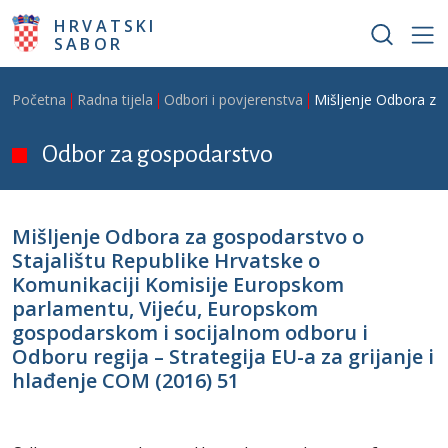
Skoči na glavni sadržaj
HRVATSKI
SABOR
Breadcrumb
Početna
Radna tijela
Odbori i povjerenstva
Mišljenje Odbora za
Odbor za gospodarstvo
Mišljenje Odbora za gospodarstvo o
Stajalištu Republike Hrvatske o
Komunikaciji Komisije Europskom
parlamentu, Vijeću, Europskom
gospodarskom i socijalnom odboru i
Odboru regija – Strategija EU-a za grijanje i
hlađenje COM (2016) 51