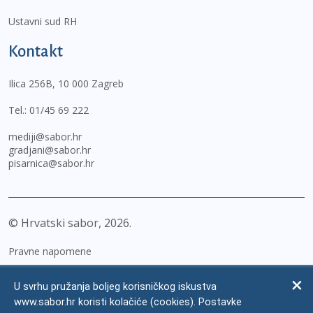
Ustavni sud RH
Kontakt
Ilica 256B, 10 000 Zagreb
Tel.:
01/45 69 222
mediji@sabor.hr
gradjani@sabor.hr
pisarnica@sabor.hr
© Hrvatski sabor,
2026
Pravne napomene
Izjava o pristupačnosti
U svrhu pružanja boljeg korisničkog iskustva
Zaštita osobnih podataka
www.sabor.hr koristi kolačiće (cookies). Postavke