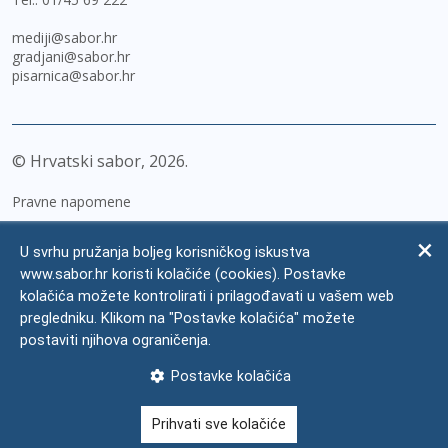
mediji@sabor.hr
gradjani@sabor.hr
pisarnica@sabor.hr
© Hrvatski sabor,
2026
Pravne napomene
Izjava o pristupačnosti
U svrhu pružanja boljeg korisničkog iskustva
Zaštita osobnih podataka
www.sabor.hr koristi kolačiće (cookies). Postavke
kolačića možete kontrolirati i prilagođavati u vašem web
Impressum
pregledniku. Klikom na "Postavke kolačića" možete
Česta pitanja
postaviti njihova ograničenja.
Kontakti
Postavke kolačića
Mapa weba
Prihvati sve kolačiće