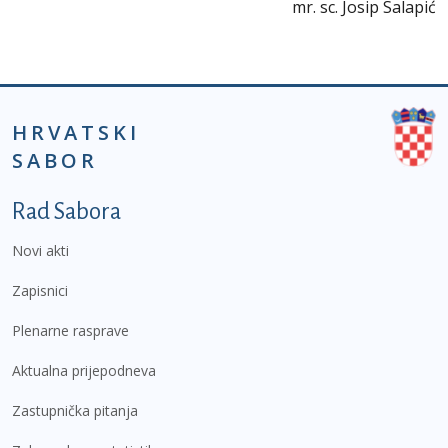
mr. sc. Josip Salapić
HRVATSKI
SABOR
Podnožje prvi izbornik
Rad Sabora
Novi akti
Zapisnici
Plenarne rasprave
Aktualna prijepodneva
Zastupnička pitanja