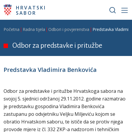
Skoči na glavni sadržaj
HRVATSKI
SABOR
Breadcrumb
Početna
Radna tijela
Odbori i povjerenstva
Predstavka Vladimir
Odbor za predstavke i pritužbe
Predstavka Vladimira Benkovića
Odbor za predstavke i pritužbe Hrvatskoga sabora na
svojoj 5. sjednici održanoj 29.11.2012. godine razmatrao
je predstavku gospodina Vladimira Benkovića
zastupanu po odvjetniku Veljku Miljeviću kojom se
obratio Hrvatskom saboru, te ističe da se protiv njega
provode mjere iz čl. 332 ZKP-a nadzorom i tehničkim