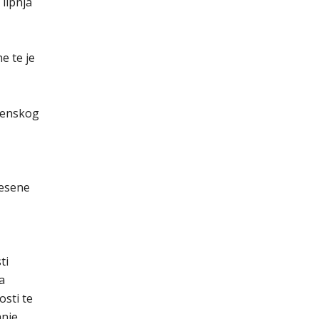
 lipnja
e te je
agenskog
nesene
ti
a
osti te
anje