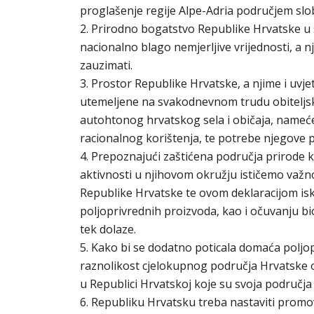
proglašenje regije Alpe-Adria područjem s
2. Prirodno bogatstvo Republike Hrvatske u 
nacionalno blago nemjerljive vrijednosti, a 
zauzimati.
3. Prostor Republike Hrvatske, a njime i uvj
utemeljene na svakodnevnom trudu obitelj
autohtonog hrvatskog sela i običaja, nameć
racionalnog korištenja, te potrebe njegove p
4. Prepoznajući zaštićena područja prirode k
aktivnosti u njihovom okružju ističemo važn
Republike Hrvatske te ovom deklaracijom i
poljoprivrednih proizvoda, kao i očuvanju bi
tek dolaze.
5. Kako bi se dodatno poticala domaća poljo
raznolikost cjelokupnog područja Hrvatske
u Republici Hrvatskoj koje su svoja područj
6. Republiku Hrvatsku treba nastaviti promov