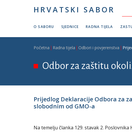
Skoči na glavni sadržaj
HRVATSKI SABOR
O SABORU
SJEDNICE
RADNA TIJELA
ZASTU
Breadcrumb
Početna
Radna tijela
Odbori i povjerenstva
Prij
Odbor za zaštitu okol
Prijedlog Deklaracije Odbora za za
slobodnim od GMO-a
Na temelju članka 129. stavak 2. Poslovnika