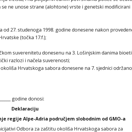
da se ne unose strane (alohtone) vrste i genetski modificirani
ora od 27. studenoga 1998. godine donesene nakon proveden
rvatske (točka 17.f.);
tičkom suverenitetu donesenu na 3. Lošinjskim danima bioeti
ički razlozi i načela suverenosti;
 okoliša Hrvatskoga sabora donesene na 7. sjednici održanoj
______ godine donosi:
Deklaraciju
šenje regije Alpe-Adria područjem slobodnim od GMO-a
icijativi Odbora za zaštitu okoliša Hrvatskoga sabora za