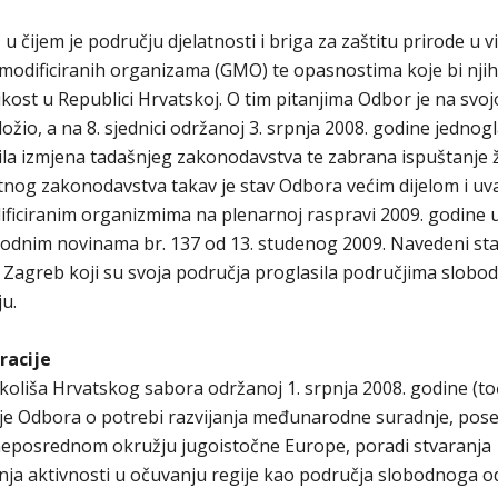
 čijem je području djelatnosti i briga za zaštitu prirode u vi
 modificiranih organizama (GMO) te opasnostima koje bi nji
kost u Republici Hrvatskoj. O tim pitanjima Odbor je na svojo
ložio, a na 8. sjednici održanoj 3. srpnja 2008. godine jednog
ila izmjena tadašnjeg zakonodavstva te zabrana ispuštanje ž
og zakonodavstva takav je stav Odbora većim dijelom i uv
iciranim organizmima na plenarnoj raspravi 2009. godine 
rodnim novinama br. 137 od 13. studenog 2009. Navedeni st
ad Zagreb koji su svoja područja proglasila područjima slobo
u.
racije
okoliša Hrvatskog sabora održanoj 1. srpnja 2008. godine (to
enje Odbora o potrebi razvijanja međunarodne suradnje, pose
neposrednom okružju jugoistočne Europe, poradi stvaranja
ranja aktivnosti u očuvanju regije kao područja slobodnoga 