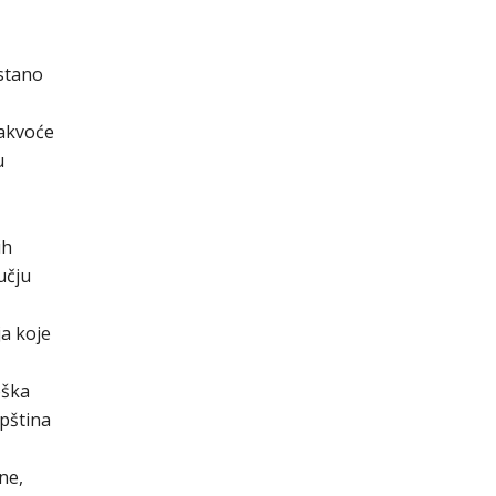
estano
kakvoće
u
ih
učju
ja koje
oška
pština
ne,