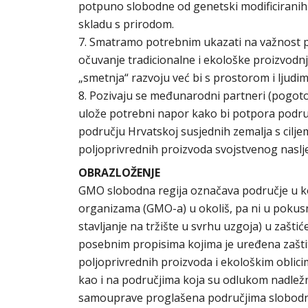
potpuno slobodne od genetski modificiranih
skladu s prirodom.
7. Smatramo potrebnim ukazati na važnost pot
očuvanje tradicionalne i ekološke proizvodnj
„smetnja“ razvoju već bi s prostorom i ljudim
8. Pozivaju se međunarodni partneri (pogotovo 
ulože potrebni napor kako bi potpora podr
području Hrvatskoj susjednih zemalja s cilje
poljoprivrednih proizvoda svojstvenog nasl
OBRAZLOŽENJE
GMO slobodna regija označava područje u koj
organizama (GMO-a) u okoliš, pa ni u pokusn
stavljanje na tržište u svrhu uzgoja) u zašt
posebnim propisima kojima je uređena zašti
poljoprivrednih proizvoda i ekološkim oblici
kao i na područjima koja su odlukom nadležn
samouprave proglašena područjima slobod