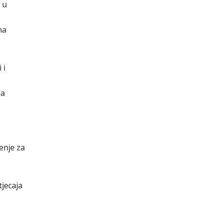
 u
na
 i
ja
enje za
tjecaja