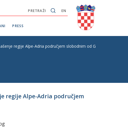
PRETRAŽI
EN
ANI
PRESS
proglašenje regije Alpe-Adria područjem slobodnim od GMO-a
nje regije Alpe-Adria područjem
log