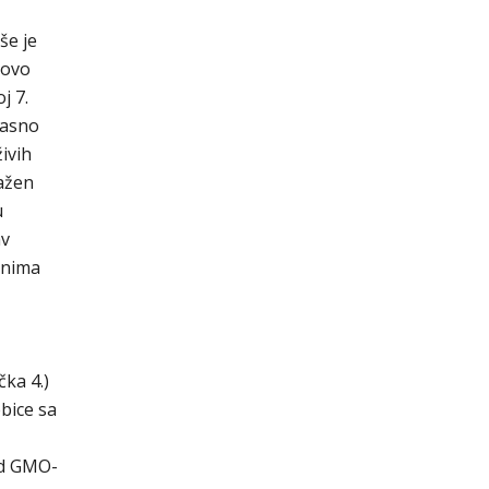
še je
hovo
j 7.
lasno
ivih
ažen
u
av
dnima
čka 4.)
bice sa
od GMO-