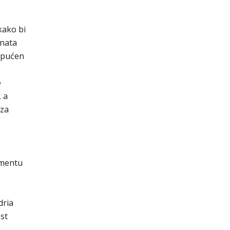
kako bi
enata
 upućen
e
, a
 za
amentu
dria
st