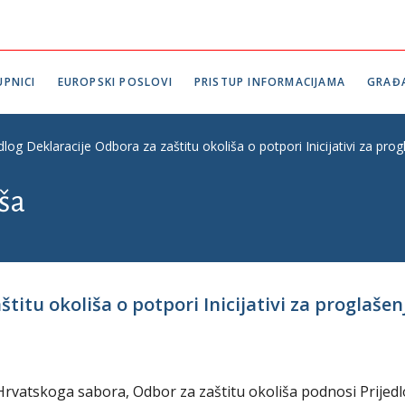
PNICI
EUROPSKI POSLOVI
PRISTUP INFORMACIJAMA
GRAĐ
edlog Deklaracije Odbora za zaštitu okoliša o potpori Inicijativi za 
iša
štitu okoliša o potpori Inicijativi za proglaše
 Hrvatskoga sabora, Odbor za zaštitu okoliša podnosi Prijed