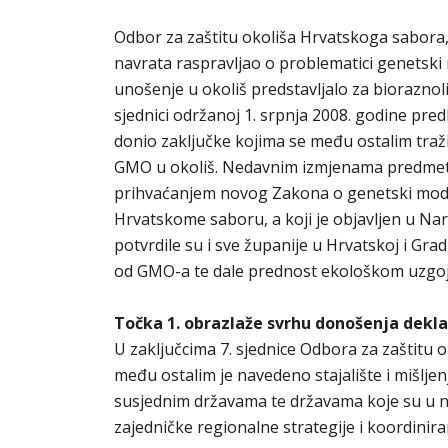
Odbor za zaštitu okoliša Hrvatskoga sabora, u
navrata raspravljao o problematici genetski
unošenje u okoliš predstavljalo za bioraznoli
sjednici održanoj 1. srpnja 2008. godine pred
donio zaključke kojima se među ostalim traž
GMO u okoliš. Nedavnim izmjenama predmetn
prihvaćanjem novog Zakona o genetski modif
Hrvatskome saboru, a koji je objavljen u Na
potvrdile su i sve županije u Hrvatskoj i Gr
od GMO-a te dale prednost ekološkom uzgoj
Točka 1. obrazlaže svrhu donošenja dekla
U zaključcima 7. sjednice Odbora za zaštitu 
među ostalim je navedeno stajalište i mišlj
susjednim državama te državama koje su u 
zajedničke regionalne strategije i koordini