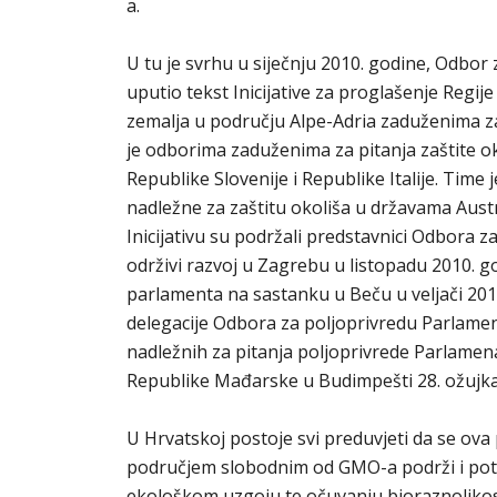
a.
U tu je svrhu u siječnju 2010. godine, Odbor
uputio tekst Inicijative za proglašenje Re
zemalja u području Alpe-Adria zaduženima za 
je odborima zaduženima za pitanja zaštite o
Republike Slovenije i Republike Italije. Tim
nadležne za zaštitu okoliša u državama Austrij
Inicijativu su podržali predstavnici Odbora
održivi razvoj u Zagrebu u listopadu 2010. g
parlamenta na sastanku u Beču u veljači 2011.
delegacije Odbora za poljoprivredu Parlame
nadležnih za pitanja poljoprivrede Parlamen
Republike Mađarske u Budimpešti 28. ožujka
U Hrvatskoj postoje svi preduvjeti da se ova 
područjem slobodnim od GMO-a podrži i potv
ekološkom uzgoju te očuvanju bioraznolikost