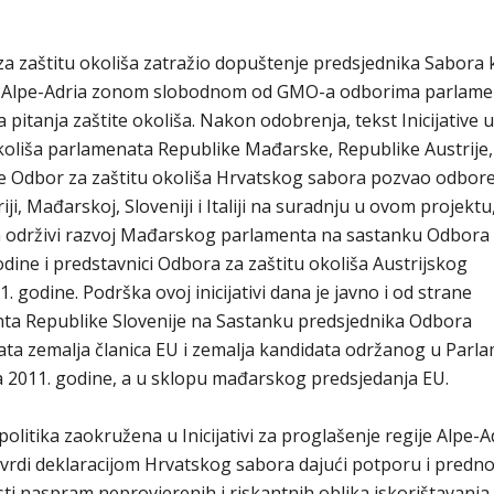
 za zaštitu okoliša zatražio dopuštenje predsjednika Sabora 
gije Alpe-Adria zonom slobodnom od GMO-a odborima parlam
pitanja zaštite okoliša. Nakon odobrenja, tekst Inicijative
koliša parlamenata Republike Mađarske, Republike Austrije,
e je Odbor za zaštitu okoliša Hrvatskog sabora pozvao odbor
i, Mađarskoj, Sloveniji i Italiji na suradnju u ovom projektu
 za održivi razvoj Mađarskog parlamenta na sastanku Odbora
odine i predstavnici Odbora za zaštitu okoliša Austrijskog
 godine. Podrška ovoj inicijativi dana je javno i od strane
nta Republike Slovenije na Sastanku predsjednika Odbora
ata zemalja članica EU i zemalja kandidata održanog u Parl
 2011. godine, a u sklopu mađarskog predsjedanja EU.
politika zaokružena u Inicijativi za proglašenje regije Alpe-A
rdi deklaracijom Hrvatskog sabora dajući potporu i predno
i naspram neprovjerenih i riskantnih oblika iskorištavanja