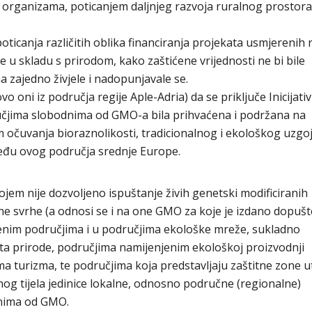
 organizama, poticanjem daljnjeg razvoja ruralnog prostora
icanja različitih oblika financiranja projekata usmjerenih 
e u skladu s prirodom, kako zaštićene vrijednosti ne bi bile
a zajedno živjele i nadopunjavale se.
oni iz područja regije Aple-Adria) da se priključe Inicijativi
učjima slobodnima od GMO-a bila prihvaćena i podržana na
m očuvanja bioraznolikosti, tradicionalnog i ekološkog uzgo
jeđu ovog područja srednje Europe.
em nije dozvoljeno ispuštanje živih genetski modificiranih
e svrhe (a odnosi se i na one GMO za koje je izdano dopušt
ićenim područjima i u područjima ekološke mreže, sukladno
ta prirode, područjima namijenjenim ekološkoj proizvodnji
ma turizma, te područjima koja predstavljaju zaštitne zone u
og tijela jedinice lokalne, odnosno područne (regionalne)
nima od GMO.