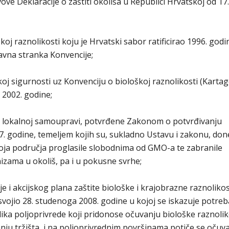
ve Deklaracije o zaštiti okoliša u Republici Hrvatskoj od 17.
oj raznolikosti koju je Hrvatski sabor ratificirao 1996. godin
vna stranka Konvencije;
koj sigurnosti uz Konvenciju o biološkoj raznolikosti (Kart
o 2002. godine;
o lokalnoj samoupravi, potvrđene Zakonom o potvrđivanju
7. godine, temeljem kojih su, sukladno Ustavu i zakonu, do
voja područja proglasile slobodnima od GMO-a te zabranile
nizama u okoliš, pa i u pokusne svrhe;
je i akcijskog plana zaštite biološke i krajobrazne raznolikos
vojio 28. studenoga 2008. godine u kojoj se iskazuje potreb
lika poljoprivrede koji pridonose očuvanju biološke raznolik
ju tržišta, i na poljoprivrednim površinama potiče se očuv