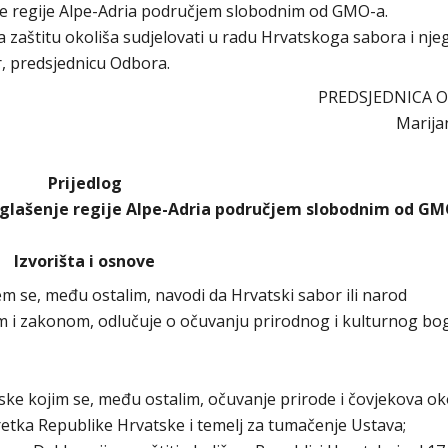
enje regije Alpe-Adria područjem slobodnim od GMO-a.
 zaštitu okoliša sudjelovati u radu Hrvatskoga sabora i nje
r, predsjednicu Odbora.
PREDSJEDNICA 
Marija
Prijedlog
proglašenje regije Alpe-Adria područjem slobodnim od G
Izvorišta i osnove
m se, među ostalim, navodi da Hrvatski sabor ili narod
 i zakonom, odlučuje o očuvanju prirodnog i kulturnog bo
ke kojim se, među ostalim, očuvanje prirode i čovjekova oko
etka Republike Hrvatske i temelj za tumačenje Ustava;