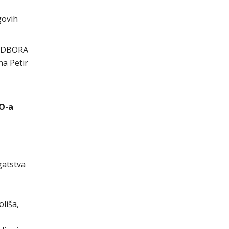
govih
ODBORA
na Petir
MO-a
gatstva
liša,