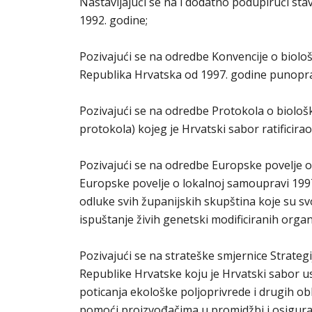
Nastavljajući se na i dodatno podupirući stavo
1992. godine;
Pozivajući se na odredbe Konvencije o biološk
Republika Hrvatska od 1997. godine punopra
Pozivajući se na odredbe Protokola o biološ
protokola) kojeg je Hrvatski sabor ratificira
Pozivajući se na odredbe Europske povelje 
Europske povelje o lokalnoj samoupravi 199
odluke svih županijskih skupština koje su s
ispuštanje živih genetski modificiranih orga
Pozivajući se na strateške smjernice Strategi
Republike Hrvatske koju je Hrvatski sabor us
poticanja ekološke poljoprivrede i drugih ob
pomoći proizvođačima u promidžbi i osiguran