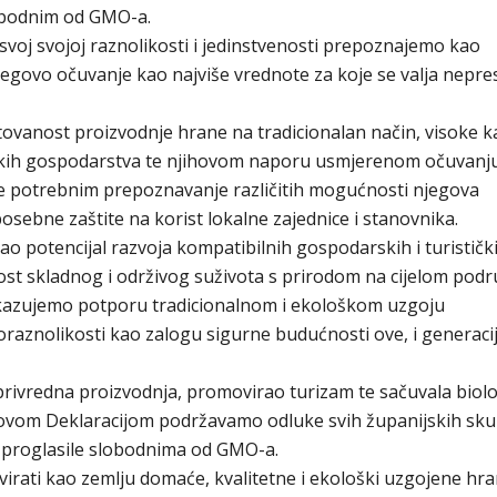
lobodnim od GMO-a.
svoj svojoj raznolikosti i jedinstvenosti prepoznajemo kao
njegovo očuvanje kao najviše vrednote za koje se valja nepr
etovanost proizvodnje hrane na tradicionalan način, visoke 
skih gospodarstva te njihovom naporu usmjerenom očuvanj
e potrebnim prepoznavanje različitih mogućnosti njegova
osebne zaštite na korist lokalne zajednice i stanovnika.
ao potencijal razvoja kompatibilnih gospodarskih i turističk
ost skladnog i održivog suživota s prirodom na cijelom podr
skazujemo potporu tradicionalnom i ekološkom uzgoju
oraznolikosti kao zalogu sigurne budućnosti ove, i generaci
privredna proizvodnja, promovirao turizam te sačuvala biol
 ovom Deklaracijom podržavamo odluke svih županijskih sku
a proglasile slobodnima od GMO-a.
irati kao zemlju domaće, kvalitetne i ekološki uzgojene hra