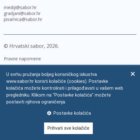
mediji@sabor.hr
gradjani@sabor.hr
pisarnica@sabor.hr
© Hrvatski sabor,
2026
Pravne napomene
Izjava o pristupačnosti
U svrhu pružanja boljeg korisničkog iskustva
Zaštita osobnih podataka
www.sabor.hr koristi kolačiće (cookies). Postavke
kolačića možete kontrolirati i prilagođavati u vašem web
Impressum
pregledniku. Klikom na "Postavke kolačića" možete
Česta pitanja
postaviti njihova ograničenja.
Kontakti
Postavke kolačića
Mapa weba
Prihvati sve kolačiće