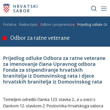
Skoči na glavni sadržaj
HRVATSKI
SABOR
Breadcrumb
Početna
Radna tijela
Odbori i povjerenstva
Prijedlog odluke Odb
Odbor za ratne veterane
Prijedlog odluke Odbora za ratne veterane
za imenovanje člana Upravnog odbora
Fonda za stipendiranje hrvatskih
branitelja iz Domovinskog rata i djece
hrvatskih branitelja iz Domovinskog rata
Temeljem odredbi članka 123. stavka 2., a u svezi s
člankom 12. stavkom 2. Poslovnika Hrvatskoga sabora