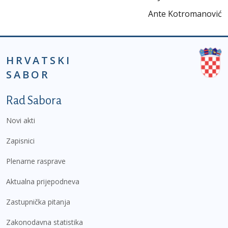
Ante Kotromanović
HRVATSKI
SABOR
Podnožje prvi izbornik
Rad Sabora
Novi akti
Zapisnici
Plenarne rasprave
Aktualna prijepodneva
Zastupnička pitanja
Zakonodavna statistika