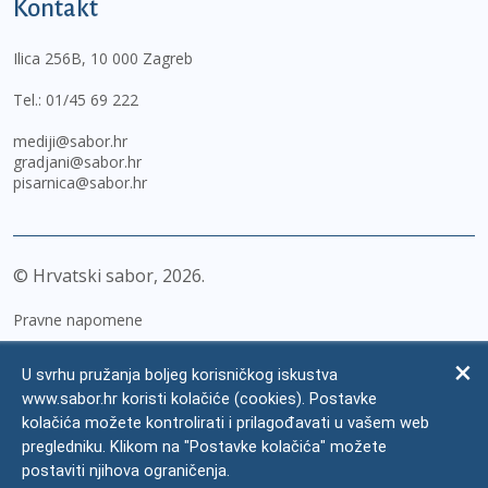
Kontakt
Ilica 256B, 10 000 Zagreb
Tel.:
01/45 69 222
mediji@sabor.hr
gradjani@sabor.hr
pisarnica@sabor.hr
© Hrvatski sabor,
2026
Pravne napomene
Izjava o pristupačnosti
U svrhu pružanja boljeg korisničkog iskustva
Zaštita osobnih podataka
www.sabor.hr koristi kolačiće (cookies). Postavke
kolačića možete kontrolirati i prilagođavati u vašem web
Impressum
pregledniku. Klikom na "Postavke kolačića" možete
Česta pitanja
postaviti njihova ograničenja.