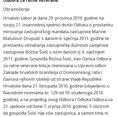
Odbora za ratne veterane.
Obrazloženje:
Hrvatski sabor je dana 29. prosinca 2010. godine na
svojoj 21. izvanrednoj sjednici donio Odluku o prestanku
mirovanja zastupničkog mandata zastupnice Marine
Matulović Dropulić s danom 6. siječnja 2011. godine te
prestanku obnašanja zastupničke dužnosti zamjenice
zastupnice Božice Šolić s istim danom tj. 6. siječnjem
2011. godine. Gospođa Božica Šolić, kao članica Odbora
za ratne veterane bila je imenovana u Upravni odbor
Zaklade hrvatskih branitelja iz Domovinskog rata i
članova njihovih obitelji od strane Vlade Republike
Hrvatske dana 21. listopada 2010. godine (objavljeno u
Narodnim novinama br. 129 od 19. studenoga 2010.
godine), a na prijedlog ovog Odbora ( Odluka Odbora sa
21. sjednice održane 7. srpnja 2010. godine). S obzirom
da gospođa Šolić nije više zastupnica, a samim time ni