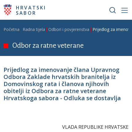
Skoči na glavni sadržaj
HRVATSKI
SABOR
Breadcrumb
Početna
Radna tijela
Odbori i povjerenstva
Prijedlog za imenova
Odbor za ratne veterane
Prijedlog za imenovanje člana Upravnog
Odbora Zaklade hrvatskih branitelja iz
Domovinskog rata i članova njihovih
obitelji iz Odbora za ratne veterane
Hrvatskoga sabora - Odluka se dostavlja
VLADA REPUBLIKE HRVATSKE