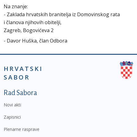
Na znanje:
- Zaklada hrvatskih branitelja iz Domovinskog rata
i članova njihovih obitelji,
Zagreb, Bogovićeva 2
- Davor Huška, član Odbora
HRVATSKI
SABOR
Podnožje prvi izbornik
Rad Sabora
Novi akti
Zapisnici
Plenarne rasprave